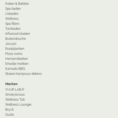
Koken & Bakken
Spa baden
IJsbaden
Wellness
Spa filters
Tuinbaden
Infrarood stoelen
Buitendouche
Jacuzzi
Rookplanken
Pizza ovens
Hamamdoeken
Emaille mokken
Kamado BBQ
Stoere Kampvuur dekens
Merken
VUUR LAB.®
Smokylicious
Wellness Tub
Wellness Lounger
Bryck
Gusta