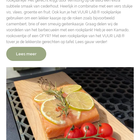
rookplankje. Het gerecht krijgt door verhitting op de BBQ een extra
subtiele smaak van cederhout. Heerlijk in combinatie met een vers stukje
vis, vlees, groente en fruit. Ook kun je het VUUR LAB.® rookplankje
gebruiken om een lekker kaasje op de roken zoals bijvoorbeeld
camembert, brie of een smeuïg geitenkaasje. Graag delen wij de
voordelen van het barbecueën met een rookplank! Heb je een Kamado,
rookoventje of een OFYR? Met een rookplankje van het VUUR LAB.®
tover je de lekkerste gerechten op tafel. Lees gauw verder!
Lees meer