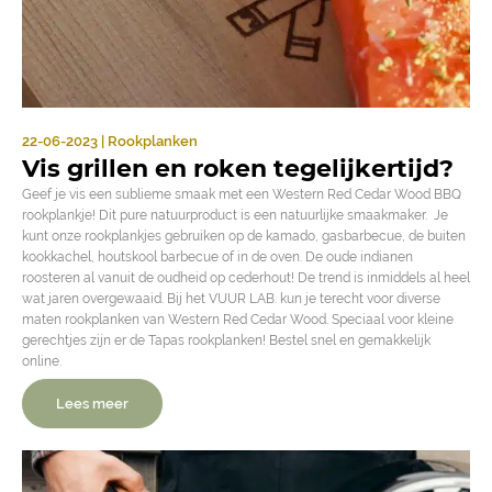
22-06-2023 | Rookplanken
Vis grillen en roken tegelijkertijd?
Geef je vis een sublieme smaak met een Western Red Cedar Wood BBQ
rookplankje! Dit pure natuurproduct is een natuurlijke smaakmaker. Je
kunt onze rookplankjes gebruiken op de kamado, gasbarbecue, de buiten
kookkachel, houtskool barbecue of in de oven. De oude indianen
roosteren al vanuit de oudheid op cederhout! De trend is inmiddels al heel
wat jaren overgewaaid. Bij het VUUR LAB. kun je terecht voor diverse
maten rookplanken van Western Red Cedar Wood. Speciaal voor kleine
gerechtjes zijn er de Tapas rookplanken! Bestel snel en gemakkelijk
online.
Lees meer