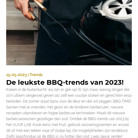
15-05-2023 | Trends
De leukste BBQ-trends van 2023!
Koken in de buitenlucht: wij zijn er gek op! Er zijn maar weinig dingen die
zó’n ultiem oergevoel geven als zelf een vuurtje stoken en gerechten erop
bereiden. De zomer staat bijna voor de deur en dat wil zeggen: BBQ TIME!
Samen met je vrienden, het gezin en de kinderen barbecuen, nieuwe
recepten uitproberen en hippe barbecue technieken. Maak dit nieuwe
barbecueseizoen gezelliger dan ooit. Ontdek dé BBQ-trends van 2023 bij
het VUUR LAB. Kook eens met fruit, gebruik seizoensgroenten en wissel
dit af met een lekker visje of stukje kip. De mogelijkheden zijn eindeloos.
Zelfs kaasfondue op de BBQ is nu hotter dan ooit. Lees gauw verder!