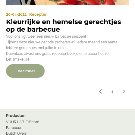
20-04-2021 | Recepten
Kleurrijke en hemelse gerechtjes
op de barbecue
Voor ons ligt weer een nieuw barbecue seizoen!
Tijdens deze nieuwe periode proberen wij iedere maand een aantal
lekkere gerechtjes met jullie te delen.
Download alvast ons gratis receptenboekje en probeer het zelf.
Eet smakelijk!
Lees meer
1
2
Producten
VUUR LAB. Giftcard
Barbecue
Dutch Oven