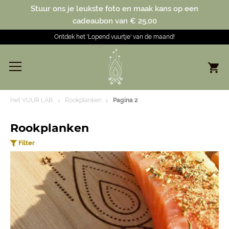
Stuur ons je leukste foto en maak kans op een
cadeaubon van € 25,00
Ontdek het 'Lopend vuurtje' van de maand!
Het VUUR LAB.
Rookplanken
Pagina 2
Rookplanken
Filter