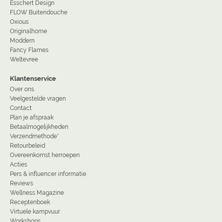
Esschert Design
FLOW Buitendouche
Oxious
Originalhome
Moddern
Fancy Flames
Weltevree
Klantenservice
Over ons
Veelgestelde vragen
Contact
Plan je afspraak
Betaalmogelijkheden
Verzendmethode*
Retourbeleid
Overeenkomst herroepen
Acties
Pers & influencer informatie
Reviews
Wellness Magazine
Receptenboek
Virtuele kampvuur
Workshops