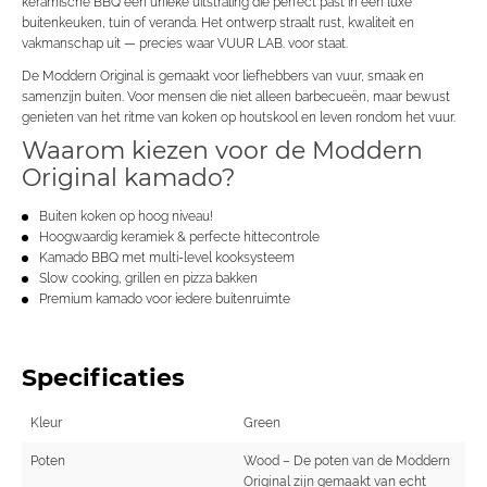
keramische BBQ een unieke uitstraling die perfect past in een luxe
buitenkeuken, tuin of veranda. Het ontwerp straalt rust, kwaliteit en
vakmanschap uit — precies waar VUUR LAB. voor staat.
De Moddern Original is gemaakt voor liefhebbers van vuur, smaak en
samenzijn buiten. Voor mensen die niet alleen barbecueën, maar bewust
genieten van het ritme van koken op houtskool en leven rondom het vuur.
Waarom kiezen voor de Moddern
Original kamado?
Buiten koken op hoog niveau!
Hoogwaardig keramiek & perfecte hittecontrole
Kamado BBQ met multi-level kooksysteem
Slow cooking, grillen en pizza bakken
Premium kamado voor iedere buitenruimte
Specificaties
Kleur
Green
Poten
Wood – De poten van de Moddern
Original zijn gemaakt van echt