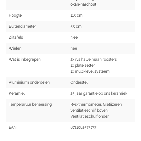
okan-hardhout
Hoogte
115 cm
Buitendiameter
55 cm
Zijtafels
Nee
Wielen
nee
Wat is inbegrepen
2x rvs halve maan roosters
1x plate setter
1x multi-level systeem
Aluminiurm onderdelen
Onderstel
Keramiel
25 jaar garantie op ons keramiek
Temperaruur beheersing
Rvs-thermometer, Gietijzeren
ventilatieschijf boven,
Ventilatieschuif onder
EAN
8721082575737