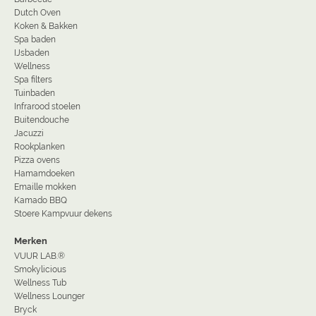
Dutch Oven
Koken & Bakken
Spa baden
IJsbaden
Wellness
Spa filters
Tuinbaden
Infrarood stoelen
Buitendouche
Jacuzzi
Rookplanken
Pizza ovens
Hamamdoeken
Emaille mokken
Kamado BBQ
Stoere Kampvuur dekens
Merken
VUUR LAB.®
Smokylicious
Wellness Tub
Wellness Lounger
Bryck