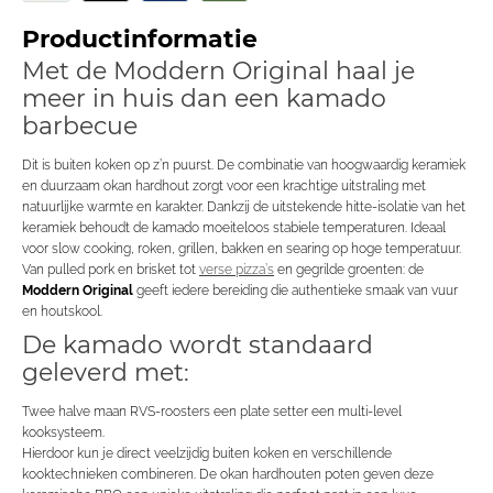
Productinformatie
Met de Moddern Original haal je
meer in huis dan een kamado
barbecue
Dit is buiten koken op z’n puurst. De combinatie van hoogwaardig keramiek
en duurzaam okan hardhout zorgt voor een krachtige uitstraling met
natuurlijke warmte en karakter. Dankzij de uitstekende hitte-isolatie van het
keramiek behoudt de kamado moeiteloos stabiele temperaturen. Ideaal
voor slow cooking, roken, grillen, bakken en searing op hoge temperatuur.
Van pulled pork en brisket tot
verse pizza’s
en gegrilde groenten: de
Moddern Original
geeft iedere bereiding die authentieke smaak van vuur
en houtskool.
De kamado wordt standaard
geleverd met:
Twee halve maan RVS-roosters een plate setter een multi-level
kooksysteem.
Hierdoor kun je direct veelzijdig buiten koken en verschillende
kooktechnieken combineren. De okan hardhouten poten geven deze