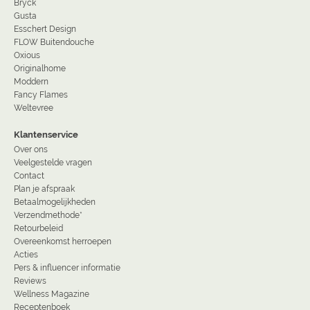
Bryck
Gusta
Esschert Design
FLOW Buitendouche
Oxious
Originalhome
Moddern
Fancy Flames
Weltevree
Klantenservice
Over ons
Veelgestelde vragen
Contact
Plan je afspraak
Betaalmogelijkheden
Verzendmethode*
Retourbeleid
Overeenkomst herroepen
Acties
Pers & influencer informatie
Reviews
Wellness Magazine
Receptenboek