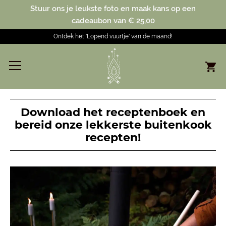
Stuur ons je leukste foto en maak kans op een
cadeaubon van € 25,00
Ontdek het 'Lopend vuurtje' van de maand!
Download het receptenboek en
bereid onze lekkerste buitenkook
recepten!