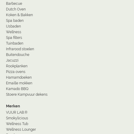
Barbecue
Dutch Oven
Koken & Bakken
Spa baden
IJsbaden
Wellness
Spa filters
Tuinbaden
Infrarood stoelen
Buitendouche
Jacuzzi
Rookplanken
Pizza ovens
Hamamdoeken
Emaille mokken
Kamado BBQ
Stoere Kampvuur dekens
Merken
VUUR LAB.®
Smokylicious
Wellness Tub
Wellness Lounger