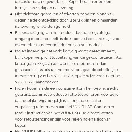
op customercare@vuurlab.nl. Koper heeft hiertoe een
termijn van 14 dagen na levering.
Niet zichtbare gebreken of tekorten behoren binnen 14
dagen na de ontdekking doch uiterlijk binnen 6 maanden
na levering te worden gemeld.
Bij beschadiging van het product door onzorgvuldige
omgang door koper zelf, is de koper zelf aansprakelijk voor
eventuele waardevermindering van het product.
Indien ingevolge het vorig lid tijdig wordt gereclameerd,
blijft koper verplicht tot betaling van de gekochte zaken. Als
koper gebrekkige zaken wenst te retourneren, dan
geschiedt zulks uitsluitend met voorafgaande schriftelijke
toestemming van het VUUR LAB. op de wijze zoals door het
VUUR LAB. aangegeven.
Indien koper zijnde een consument zijn herroepingsrecht
gebruikt, zal hij het product en alle toebehoren, voor zover
dat redelijkerwijs mogelijk is, in originele staat en
verpakking retourneren aan het VUUR LAB. Conform de
retour instructies van het VUUR LAB. De directe kosten
voor retourzendingen zijn voor rekening en risico van
koper.
Het VUUR LAB. is gerechtigd een onderzoek te starten naar