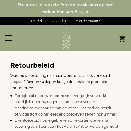
Stuur ons je leukste foto en maak kans op een
cadeaubon van € 25,00
Ontdek het 'Lopend vuurtje' van de maand!
Retourbeleid
Was jouw bestelling niet naar wens of is er iets verkeerd
gegaan? Binnen 14 dagen kun je de bestelde producten
retourneren!
Terugbetalingen worden zo snel mogelijk verwerkt,
uiterlijk binnen 14 dagen na ontvangst van de
ontbindingsverklaring van de koper. Het bedrag wordt
teruggestort op het eerder opgegeven rekeningnummer.
Eventuele zichtbare gebreken of tekorten dienen na
levering schriftelijk aan het VUUR LAB. te worden gemeld