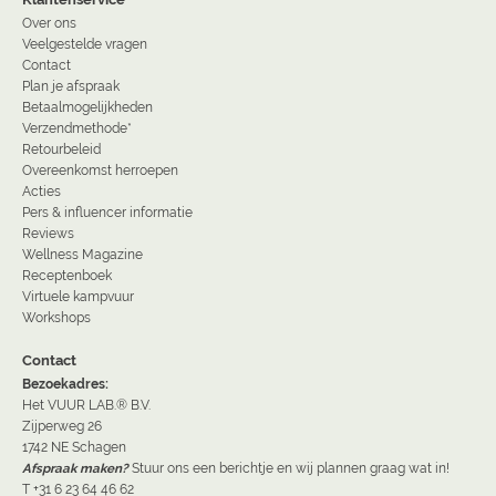
Over ons
Veelgestelde vragen
Contact
Plan je afspraak
Betaalmogelijkheden
Verzendmethode*
Retourbeleid
Overeenkomst herroepen
Acties
Pers & influencer informatie
Reviews
Wellness Magazine
Receptenboek
Virtuele kampvuur
Workshops
Contact
Bezoekadres:
Het VUUR LAB.® B.V.
Zijperweg 26
1742 NE Schagen
Afspraak maken?
Stuur ons een berichtje en wij plannen graag wat in!
T +31 6 23 64 46 62