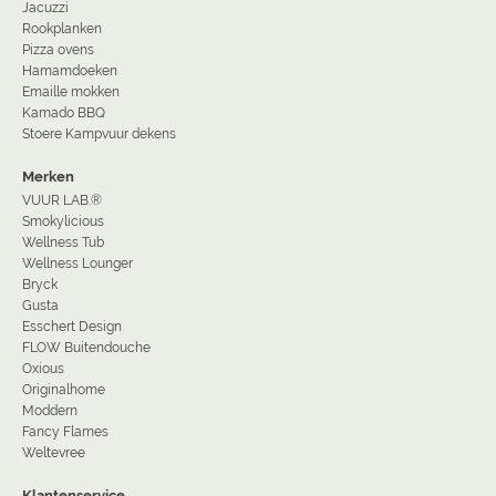
Jacuzzi
Rookplanken
Pizza ovens
Hamamdoeken
Emaille mokken
Kamado BBQ
Stoere Kampvuur dekens
Merken
VUUR LAB.®
Smokylicious
Wellness Tub
Wellness Lounger
Bryck
Gusta
Esschert Design
FLOW Buitendouche
Oxious
Originalhome
Moddern
Fancy Flames
Weltevree
Klantenservice