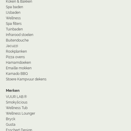
Koken & Bakken
Spa baden
IJsbaden
Wellness
Spa filters
Tuinbaden
Infrarood stoelen
Buitendouche
Jacuzzi
Rookplanken
Pizza ovens
Hamamdoeken
Emaille mokken
Kamado BBQ
Stoere Kampvuur dekens
Merken
VUUR LAB.®
Smokylicious
Wellness Tub
Wellness Lounger
Bryck
Gusta
Esschert Design