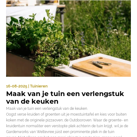
16-08-2025 | Tuinieren
Maak van je tuin een verlengstuk
van de keuken
Maak van je tuin een verlengstuk van de keuken.
Oogst verse kruiden of groenten uit je moestuintafel en kies voor buiten
koken met de originele pizzaoven; de Outdooroven. Waar de groente- en
kruidentuin normaliter een verstopte plek achterin de tuin krijgt, wil je de
Gardenworks van Weltevree júist een prominente plek in de tuin