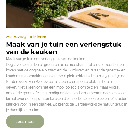
21-08-2025 | Tuinieren
Maak van je tuin een verlengstuk
van de keuken
Maak van je tuin een verlengstuk van de keuken.
Oogst verse kruiden of groenten uit je moestuintafel en kies voor buiten
koken met de originele pizzaoven; de Outdooroven. Waar de groente- en
kruidentuin normaliter een verstopte plek achterin de tuin krijgt, wil je de
Gardenworks van Weltevree júist een prominente plek in de tuin
geven. Niet alleen om het een mooi object is om te zien, maar vooral
omdat de groentafel je uitnodigt om iets te doen: groenten oogsten voor
bij het avondeten, planten kweken die in ieder seizoen bloeien, of kruiden
plukken voor in een drankje. Zo brengt de Gardenworks de natuur terug in
je dagelijkse routine.
Lees meer