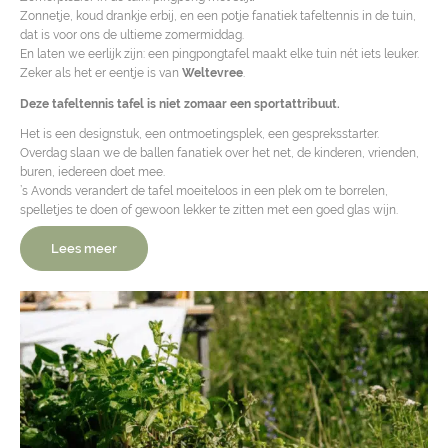
Zonnetje, koud drankje erbij, en een potje fanatiek tafeltennis in de tuin,
dat is voor ons de ultieme zomermiddag.
En laten we eerlijk zijn: een pingpongtafel maakt elke tuin nét iets leuker.
Zeker als het er eentje is van
Weltevree
.
Deze tafeltennis tafel is niet zomaar een sportattribuut.
Het is een designstuk, een ontmoetingsplek, een gespreksstarter.
Overdag slaan we de ballen fanatiek over het net, de kinderen, vrienden,
buren, iedereen doet mee.
’s Avonds verandert de tafel moeiteloos in een plek om te borrelen,
spelletjes te doen of gewoon lekker te zitten met een goed glas wijn.
Lees meer