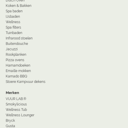
Dutch Oven
Koken & Bakken
Spa baden
IJsbaden
Wellness
Spa filters
Tuinbaden
Infrarood stoelen
Buitendouche
Jacuzzi
Rookplanken
Pizza ovens
Hamamdoeken
Emaille mokken
Kamado BBQ
Stoere Kampvuur dekens
Merken
VUUR LAB.®
Smokylicious
Wellness Tub
Wellness Lounger
Bryck
Gusta