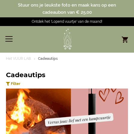
Stuur ons je leukste foto en maak kans op een
cadeaubon van € 25,00
Ontdek het 'Lopend vuurtje' van de maand!
Het VUUR LAB.
Cadeautips
Cadeautips
Filter