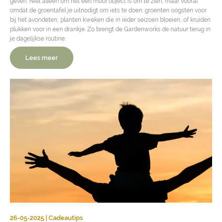
geven. Niet alleen om het een mooi object is om te zien, maar vooral
omdat de groentafel je uitnodigt om iets te doen: groenten oogsten voor
bij het avondeten, planten kweken die in ieder seizoen bloeien, of kruiden
plukken voor in een drankje. Zo brengt de Gardenworks de natuur terug in
je dagelijkse routine.
Lees meer
26-05-2025 | Cadeautips