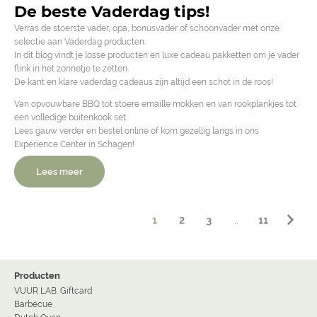
De beste Vaderdag tips!
Verras de stoerste vader, opa, bonusvader of schoonvader met onze
selectie aan Vaderdag producten.
In dit blog vindt je losse producten en luxe cadeau pakketten om je vader
flink in het zonnetje te zetten.
De kant en klare vaderdag cadeaus zijn altijd een schot in de roos!
Van opvouwbare BBQ tot stoere emaille mokken en van rookplankjes tot
een volledige buitenkook set.
Lees gauw verder en bestel online of kom gezellig langs in ons
Experience Center in Schagen!
Lees meer
1
2
3
..
11
Producten
VUUR LAB. Giftcard
Barbecue