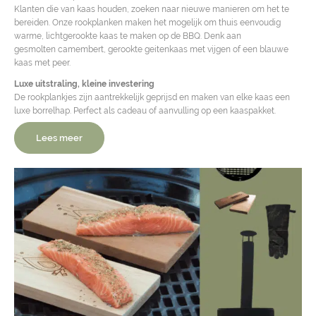
Klanten die van kaas houden, zoeken naar nieuwe manieren om het te
bereiden. Onze rookplanken maken het mogelijk om thuis eenvoudig
warme, lichtgerookte kaas te maken op de BBQ. Denk aan
gesmolten camembert, gerookte geitenkaas met vijgen of een blauwe
kaas met peer.
Luxe uitstraling, kleine investering
De rookplankjes zijn aantrekkelijk geprijsd en maken van elke kaas een
luxe borrelhap. Perfect als cadeau of aanvulling op een kaaspakket.
Lees meer