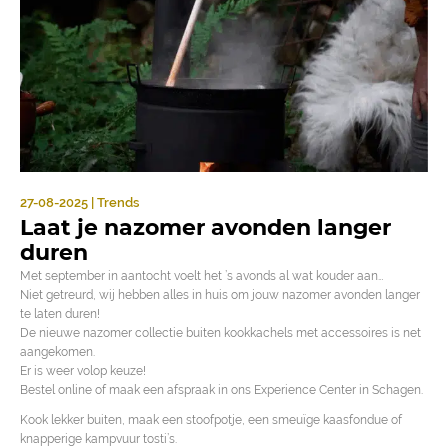
27-08-2025 | Trends
Laat je nazomer avonden langer
duren
Met september in aantocht voelt het ’s avonds al wat kouder aan…
Niet getreurd, wij hebben alles in huis om jouw nazomer avonden langer
te laten duren!
De nieuwe nazomer collectie buiten kookkachels met accessoires is net
aangekomen.
Er is weer volop keuze!
Bestel online of maak een afspraak in ons Experience Center in Schagen.
Kook lekker buiten, maak een stoofpotje, een smeuïge kaasfondue of
knapperige kampvuur tosti’s.