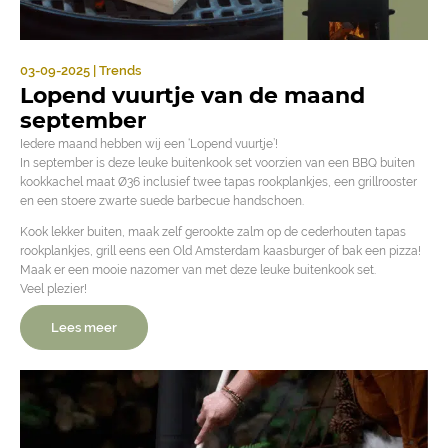
03-09-2025 | Trends
Lopend vuurtje van de maand
september
Iedere maand hebben wij een ‘Lopend vuurtje’!
In september is deze leuke buitenkook set voorzien van een BBQ buiten
kookkachel maat Ø36 inclusief twee tapas rookplankjes, een grillrooster
en een stoere zwarte suede barbecue handschoen.
Kook lekker buiten, maak zelf gerookte zalm op de cederhouten tapas
rookplankjes, grill eens een Old Amsterdam kaasburger of bak een pizza!
Maak er een mooie nazomer van met deze leuke buitenkook set.
Veel plezier!
Lees meer