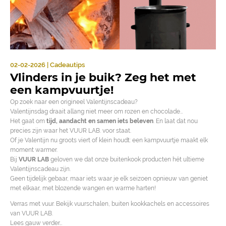
02-02-2026 | Cadeautips
Vlinders in je buik? Zeg het met
een kampvuurtje!
Op zoek naar een origineel Valentijnscadeau?
Valentijnsdag draait allang niet meer om rozen en chocolade…
Het gaat om
tijd, aandacht en samen iets beleven
. En laat dat nou
precies zijn waar het VUUR LAB. voor staat.
Of je Valentijn nu groots viert of klein houdt: een kampvuurtje maakt elk
moment warmer.
Bij
VUUR LAB
geloven we dat onze buitenkook producten hét ultieme
Valentijnscadeau zijn.
Geen tijdelijk gebaar, maar iets waar je elk seizoen opnieuw van geniet
met elkaar, met blozende wangen en warme harten!
Verras met vuur. Bekijk vuurschalen, buiten kookkachels en accessoires
van VUUR LAB.
Lees gauw verder…