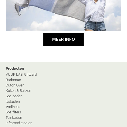
MEER INFO
Producten
VUUR LAB. Giftcard
Barbecue
Dutch Oven
Koken & Bakken
Spa baden
IJsbaden
Wellness
Spa filters
Tuinbaden
Infrarood stoelen