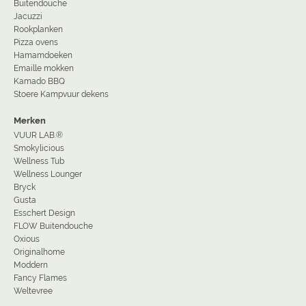
Buitendouche
Jacuzzi
Rookplanken
Pizza ovens
Hamamdoeken
Emaille mokken
Kamado BBQ
Stoere Kampvuur dekens
Merken
VUUR LAB.®
Smokylicious
Wellness Tub
Wellness Lounger
Bryck
Gusta
Esschert Design
FLOW Buitendouche
Oxious
Originalhome
Moddern
Fancy Flames
Weltevree