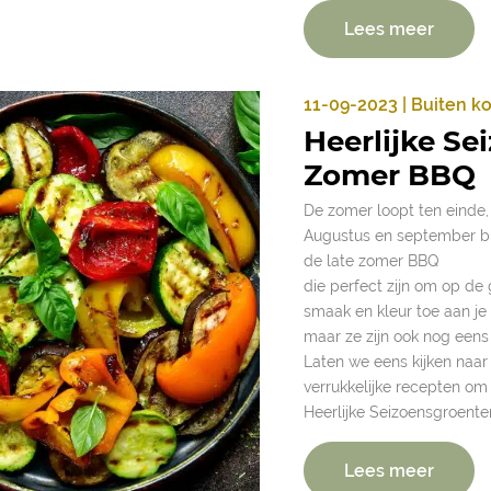
Lees meer
11-09-2023 | Buiten k
Heerlijke Se
Zomer BBQ
De zomer loopt ten einde, 
Augustus en september br
de late zomer BBQ
die perfect zijn om op de 
smaak en kleur toe aan je
maar ze zijn ook nog een
Laten we eens kijken naa
verrukkelijke recepten om
Heerlijke Seizoensgroent
Lees meer