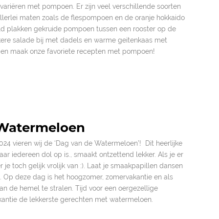
variëren met pompoen. Er zijn veel verschillende soorten
llerlei maten zoals de flespompoen en de oranje hokkaido
eld plakken gekruide pompoen tussen een rooster op de
ekkere salade bij met dadels en warme geitenkaas met
 en maak onze favoriete recepten met pompoen!
 Watermeloen
24 vieren wij de ‘Dag van de Watermeloen’! Dit heerlijke
waar iedereen dol op is., smaakt ontzettend lekker. Als je er
er je toch gelijk vrolijk van :). Laat je smaakpapillen dansen
Op deze dag is het hoogzomer, zomervakantie en als
an de hemel te stralen. Tijd voor een oergezellige
kantie de lekkerste gerechten met watermeloen.