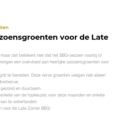
oken
izoensgroenten voor de Late
maar dat betekent niet dat het BBQ-seizoen voorbij is!
engen een overvloed aan heerlijke seizoensgroenten voor
grill te bereiden. Deze verse groenten voegen niet alleen
 barbecue,
s gezond en duurzaam.
r enkele van de topkeuzes voor deze maanden en enkele
 van te watertanden.
en voor de Late Zomer BBQ!