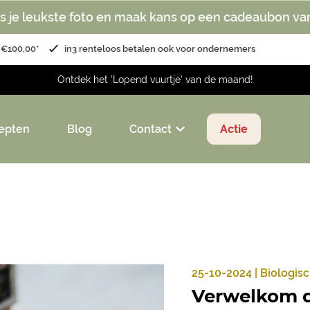
s je leukste foto en maak kans op een cadeaubon va
 €100,00*
in3 renteloos betalen ook voor ondernemers
Ontdek het 'Lopend vuurtje' van de maand!
epten
Blog
Contact
Actie
25-10-2024 | Biologis
Verwelkom d