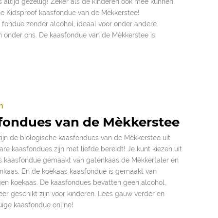
 altijd gezellig! Zeker als de kinderen ook mee kunnen
e Kidsproof kaasfondue van de Mèkkerstee!
e fondue zonder alcohol, ideaal voor onder andere
n onder ons. De kaasfondue van de Mèkkerstee is
h
fondues van de Mèkkerstee
zijn de biologische kaasfondues van de Mèkkerstee uit
e kaasfondues zijn met liefde bereidt! Je kunt kiezen uit
s kaasfondue gemaakt van gatenkaas de Mèkkertaler en
nkaas. En de koekaas kaasfondue is gemaakt van
gen koekaas. De kaasfondues bevatten geen alcohol,
er geschikt zijn voor kinderen. Lees gauw verder en
uïge kaasfondue online!