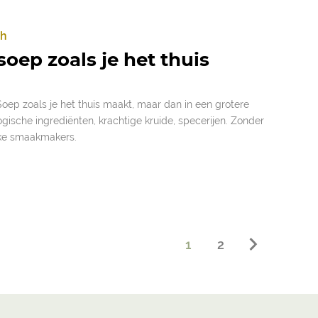
ch
soep zoals je het thuis
Soep zoals je het thuis maakt, maar dan in een grotere
gische ingrediënten, krachtige kruide, specerijen. Zonder
jke smaakmakers.
1
2