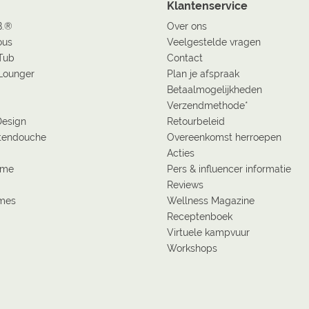
Klantenservice
B.®
Over ons
ous
Veelgestelde vragen
Tub
Contact
Lounger
Plan je afspraak
Betaalmogelijkheden
Verzendmethode*
Design
Retourbeleid
tendouche
Overeenkomst herroepen
Acties
ome
Pers & influencer informatie
Reviews
ames
Wellness Magazine
Receptenboek
Virtuele kampvuur
Workshops