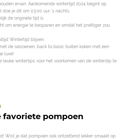
houden ervan. Aankomende wintertijd 2024 begint op
l doe je dit om 03:00 uur ’s nachts.
ijk de originele tijd is.
cht om energie te besparen en omdat het prettiger zou
ijd Wintertijd blijven.
met de seizoenen, back to basic buiten koken met een
e luxe!
leuke wintertips voor het voorkomen van de winterdip te
n
 favoriete pompoen
jd! Wist je dat pompoen ook ontzettend lekker smaakt op