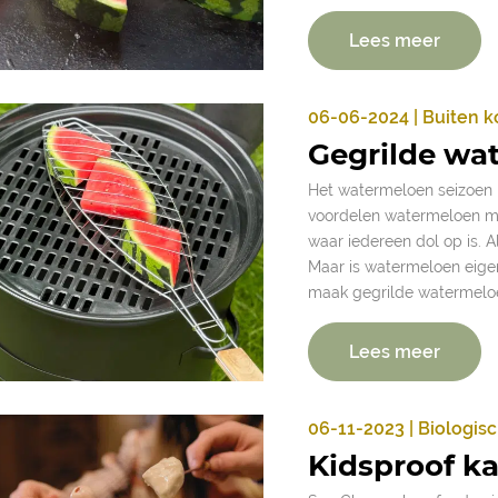
Lees meer
06-06-2024 | Buiten 
Gegrilde wa
Het watermeloen seizoen is
voordelen watermeloen met 
waar iedereen dol op is. Als 
Maar is watermeloen eigenl
maak gegrilde watermeloe
Lees meer
06-11-2023 | Biologis
Kidsproof k