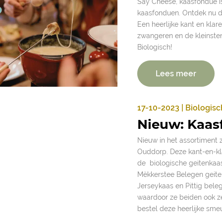
Say Cheese, kaasfondue is
kaasfonduen. Ontdek nu d
Een heerlijke kant en klar
zwangeren en de kleinste
Biologisch!
Lees meer
17-10-2023 | Biologisc
Nieuw: Kaas
Nieuw in het assortiment 
Ouddorp. Deze kant-en-klar
de biologische geitenkaa
Mèkkerstee Belegen geite
Jerseykaas en Pittig bele
waardoor ze beiden ook ze
bestel deze heerlijke sme