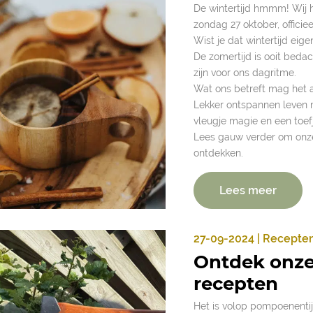
De wintertijd hmmm! Wij 
zondag 27 oktober, officiee
Wist je dat wintertijd eigenl
De zomertijd is ooit beda
zijn voor ons dagritme.
Wat ons betreft mag het alt
Lekker ontspannen leven 
vleugje magie en een toefj
Lees gauw verder om onze 
ontdekken.
Lees meer
27-09-2024 | Recepte
Ontdek onze
recepten
Het is volop pompoenenti