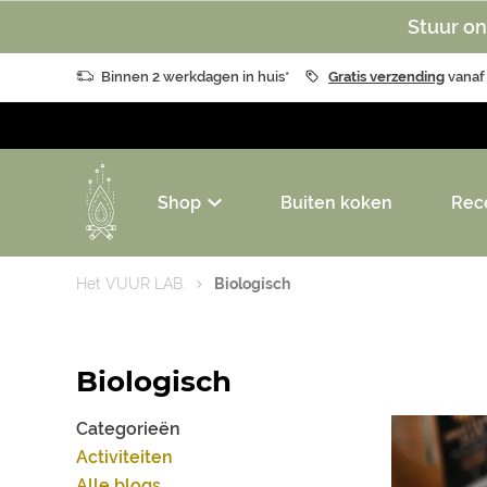
Stuur on
Binnen 2 werkdagen in huis*
Gratis verzending
vanaf
Shop
Buiten koken
Rec
Het VUUR LAB.
Biologisch
Biologisch
Categorieën
Activiteiten
Alle blogs