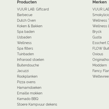
Producten
Merken
VUUR LAB. Giftcard
VUUR LA
Barbecue
Smokylici
Dutch Oven
Wellness 
Koken & Bakken
Wellness 
Spa baden
Bryck
IJsbaden
Gusta
Wellness
Esschert 
Spa filters
FLOW Bui
Tuinbaden
Oxious
Infrarood stoelen
Originalh
Buitendouche
Moddern
Jacuzzi
Fancy Fl
Rookplanken
Weltevree
Pizza ovens
Hamamdoeken
Emaille mokken
Kamado BBQ
Stoere Kampvuur dekens