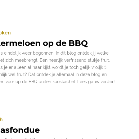
koken
termeloen op de BBQ
 eindelijk weer begonnen! In dit blog ontdek jij welke
zich meebrengt. Een heerlijk verfrissend stukje fruit,
je er alleen al naar kijkt wordt je toch gelijk vrolijk :).
ijk wel fruit? Dat ontdek je allemaal in deze blog en
n voor op de BBQ buiten kookkachel. Lees gauw verder!
ch
aasfondue