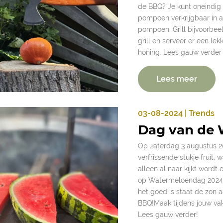
de BBQ? Je kunt oneindig 
pompoen verkrijgbaar in a
pompoen. Grill bijvoorbe
grill en serveer er een l
honing. Lees gauw verder
Lees meer
03-08-2024 | Trends
Dag van de
Op
z
aterdag 3 augustus 20
verfrissende stukje fruit, 
alleen al naar kijkt wordt 
op Watermeloendag 2024. 
het goed is staat de zon a
BBQ!Maak tijdens jouw va
Lees gauw verder!