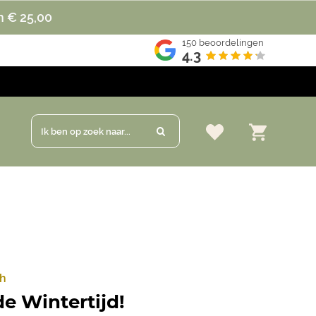
n € 25,00
150
beoordelingen
4.3
Ik ben op zoek naar...
ch
e Wintertijd!