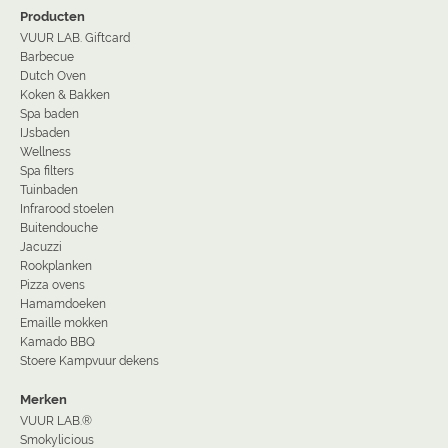
Producten
VUUR LAB. Giftcard
Barbecue
Dutch Oven
Koken & Bakken
Spa baden
IJsbaden
Wellness
Spa filters
Tuinbaden
Infrarood stoelen
Buitendouche
Jacuzzi
Rookplanken
Pizza ovens
Hamamdoeken
Emaille mokken
Kamado BBQ
Stoere Kampvuur dekens
Merken
VUUR LAB.®
Smokylicious