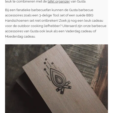
leuk te combineren met de
tafel organizer
van Gusta.
Bij een fanatieke barbecuefan kunnen de Gusta barbecue
accessoires zoals een 3-delige Tool set of een suède BBQ
Handschoenen set niet ontbreken! Zoek jij nog een leuk cadeau
voor de outdoor cooking liefhebber? Uiteraard zijn onze barbecue
accessoires van Gusta ook leuk als een Vaderdag cadeau of
Moederdag cadeau.