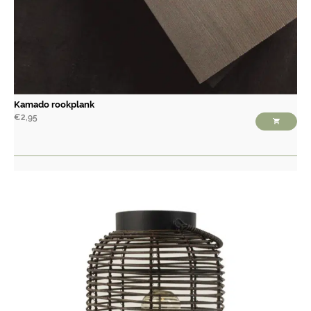
Kamado rookplank
€
2,95