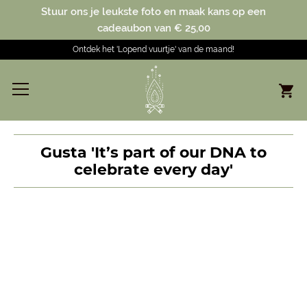
Stuur ons je leukste foto en maak kans op een
cadeaubon van € 25,00
Ontdek het 'Lopend vuurtje' van de maand!
Gusta 'It’s part of our DNA to
celebrate every day'