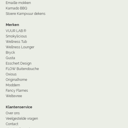
Emaille mokken
Kamado BBQ
Stoere Kampvuur dekens
Merken
VUUR LAB.®
Smokylicious
Wellness Tub
Wellness Lounger
Bryck
Gusta
Esschert Design
FLOW Buitendouche
Oxious
Originalhome
Moddern
Fancy Flames
Weltevree
Klantenservice
Over ons
Veelgestelde vragen
Contact