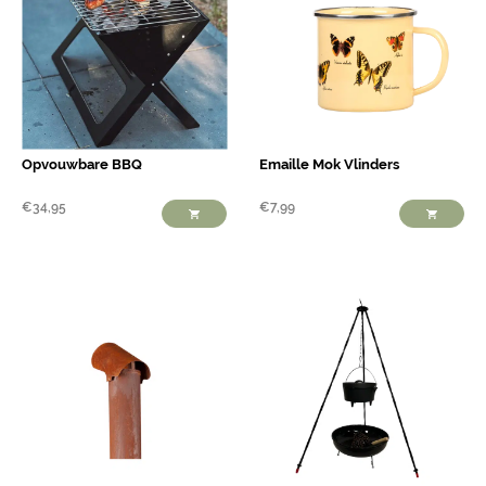
Opvouwbare BBQ
Emaille Mok Vlinders
€
34,95
€
7,99