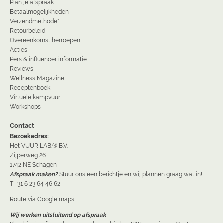
Plan je afspraak
Betaalmogelijkheden
Verzendmethode*
Retourbeleid
Overeenkomst herroepen
Acties
Pers & influencer informatie
Reviews
Wellness Magazine
Receptenboek
Virtuele kampvuur
Workshops
Contact
Bezoekadres:
Het VUUR LAB.® B.V.
Zijperweg 26
1742 NE Schagen
Afspraak maken?
Stuur ons een berichtje en wij plannen graag wat in!
T +31 6 23 64 46 62
Route via
Google maps
Wij werken uitsluitend op afspraak