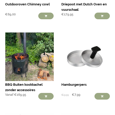
Outdooroven Chimney cowl
Driepoot met Dutch Oven en
vuurschaal
€
69,00
€
179,95
BBQ Buiten kookkachel
Hamburgerpers
zonder accessoires
Vanaf
€
169,95
€
7,99
€
9,99