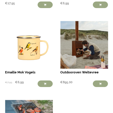
€
17,95
€
6,99
Emaille Mok Vogels
Outdooroven Weltevree
€
6,99
€
895,00
€
7,99