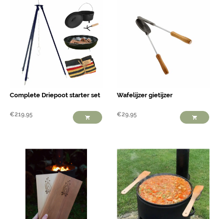
Complete Driepoot starter set
Wafelijzer gietijzer
€
219,95
€
29,95