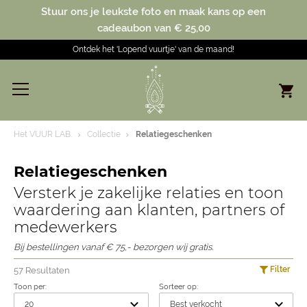
Stuur ons je leukste foto en maak kans op een
cadeaubon van € 25,00
Ontdek het 'Lopend vuurtje' van de maand!
Het VUUR LAB.
Collectie
Relatiegeschenken
Relatiegeschenken
Versterk je zakelijke relaties en toon
waardering aan klanten, partners of
medewerkers
Bij bestellingen vanaf € 75,- bezorgen wij gratis.
Filter
57 Resultaten
Toon per:
Sorteer op: