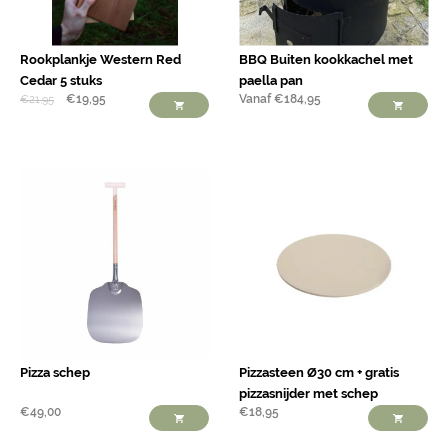
Rookplankje Western Red
BBQ Buiten kookkachel met
Cedar 5 stuks
paella pan
€
19,95
Vanaf
€
184,95
€
21,95
Pizza schep
Pizzasteen Ø30 cm + gratis
pizzasnijder met schep
€
49,00
€
18,95