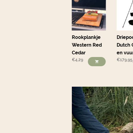
Rookplankje
Driepo
Western Red
Dutch 
Cedar
en vuu
€
4,29
€
179,95