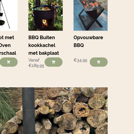
ot met
BBQ Buiten
Opvouwbare
Oven
kookkachel
BBQ
rschaal
met bakplaat
Vanaf
€
34,95
€
189,95