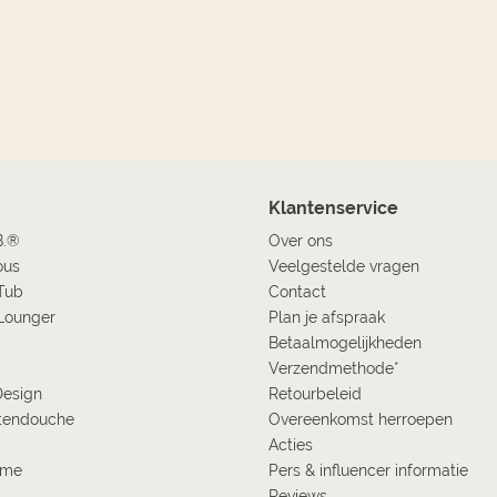
Klantenservice
B.®
Over ons
ous
Veelgestelde vragen
Tub
Contact
Lounger
Plan je afspraak
Betaalmogelijkheden
Verzendmethode*
Design
Retourbeleid
tendouche
Overeenkomst herroepen
Acties
ome
Pers & influencer informatie
Reviews