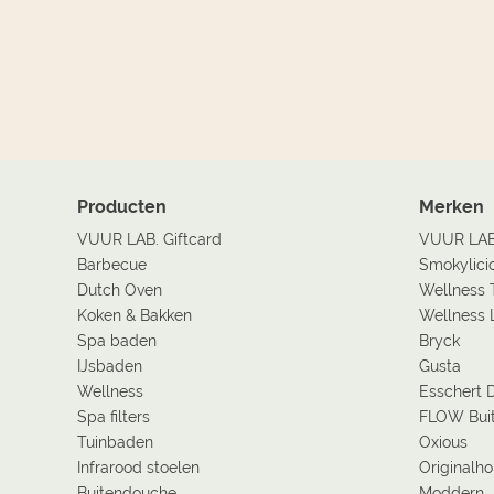
Producten
Merken
VUUR LAB. Giftcard
VUUR LA
Barbecue
Smokylici
Dutch Oven
Wellness 
Koken & Bakken
Wellness 
Spa baden
Bryck
IJsbaden
Gusta
Wellness
Esschert 
Spa filters
FLOW Bui
Tuinbaden
Oxious
Infrarood stoelen
Originalh
Buitendouche
Moddern