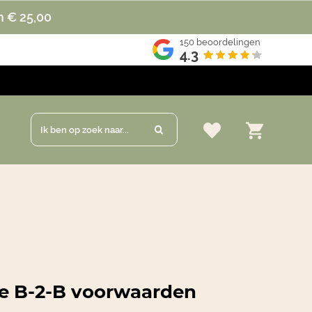
n € 25,00
150
beoordelingen
4.3
Ik ben op zoek naar...
ze B-2-B voorwaarden