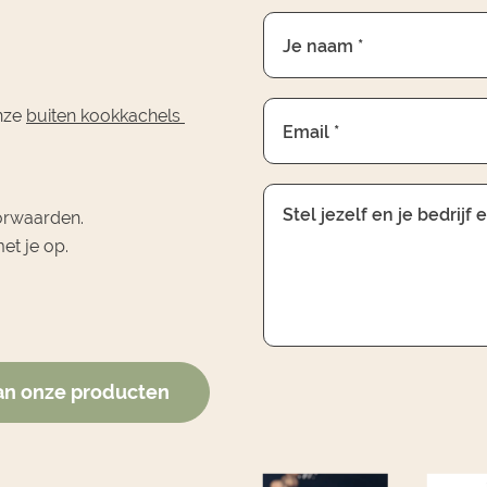
Je naam *
onze
buiten kookkachels
Email *
Stel jezelf en je bedrijf
orwaarden.
et je op.
 van onze producten