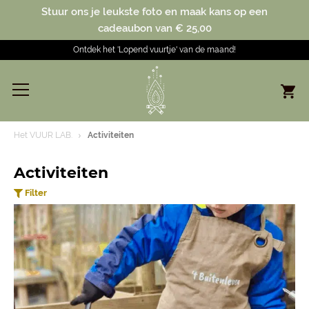
Stuur ons je leukste foto en maak kans op een
cadeaubon van € 25,00
Ontdek het 'Lopend vuurtje' van de maand!
Het VUUR LAB.
Activiteiten
Activiteiten
Filter