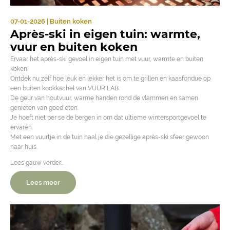
07-01-2026 | Buiten koken
Après-ski in eigen tuin: warmte,
vuur en buiten koken
Ervaar het après-ski gevoel in eigen tuin met vuur, warmte en buiten
koken.
Ontdek nu zelf hoe leuk en lekker het is om te grillen en kaasfondue op
een buiten kookkachel van VUUR LAB.
De geur van houtvuur, warme handen rond de vlammen en samen
genieten van goed eten.
Je hoeft niet per se de bergen in om dat ultieme wintersportgevoel te
ervaren.
Met een vuurtje in de tuin haal je die gezellige après-ski sfeer gewoon
naar huis.
Lees gauw verder…
Lees meer