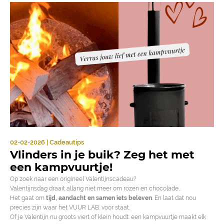
02-02-2026 | Cadeautips
Vlinders in je buik? Zeg het met
een kampvuurtje!
Op zoek naar een origineel Valentijnscadeau?
Valentijnsdag draait allang niet meer om rozen en chocolade…
Het gaat om
tijd, aandacht en samen iets beleven
. En laat dat nou
precies zijn waar het VUUR LAB. voor staat.
Of je Valentijn nu groots viert of klein houdt: een kampvuurtje maakt elk