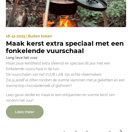
18-12-2025 | Buiten koken
Maak kerst extra speciaal met een
fonkelende vuurschaal
Lang leve het vuur
Maak jouw kerstfeest extra sfeervol en speciaal dit jaar met een
fonkelende vuurschaal in de tuin.
De vuurschalen van het VUUR LAB. zijn echte sfeermakers.
Zie jij jezelf al zitten rondom de warme vlammen met je geliefden en een
warme kop chocolademelk of glühwein?
Lees gauw verder en maak er een ontspannen en warme kerst van
rondom het vuur!
Lees meer
1
2
3
..
9