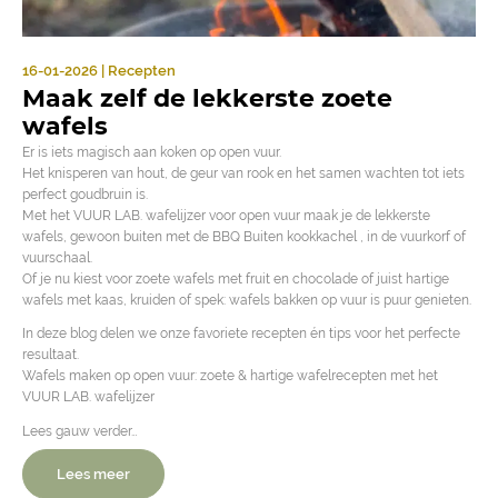
16-01-2026 | Recepten
Maak zelf de lekkerste zoete
wafels
Er is iets magisch aan koken op open vuur.
Het knisperen van hout, de geur van rook en het samen wachten tot iets
perfect goudbruin is.
Met het VUUR LAB. wafelijzer voor open vuur maak je de lekkerste
wafels, gewoon buiten met de BBQ Buiten kookkachel , in de vuurkorf of
vuurschaal.
Of je nu kiest voor zoete wafels met fruit en chocolade of juist hartige
wafels met kaas, kruiden of spek: wafels bakken op vuur is puur genieten.
In deze blog delen we onze favoriete recepten én tips voor het perfecte
resultaat.
Wafels maken op open vuur: zoete & hartige wafelrecepten met het
VUUR LAB. wafelijzer
Lees gauw verder…
Lees meer