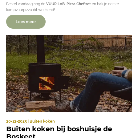
Bestel vandaag nog de
VUUR LAB. Pizza Chef set
en bak je eerste
kampvuurpizza dit weekend!
Lees meer
20-12-2025 | Buiten koken
Buiten koken bij boshuisje de
Boskeet