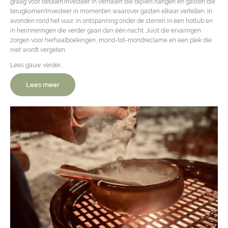
graag voor betalen.Investeer in verhalen die blijven hangen en gasten die
terugkomen!Investeer in momenten waarover gasten elkaar vertellen. In
avonden rond het vuur, in ontspanning onder de sterren in een hottub en
in herinneringen die verder gaan dan één nacht. Juist die ervaringen
zorgen voor herhaalboekingen, mond-tot-mondreclame en een plek die
niet wordt vergeten.
Lees gauw verder…
Lees meer