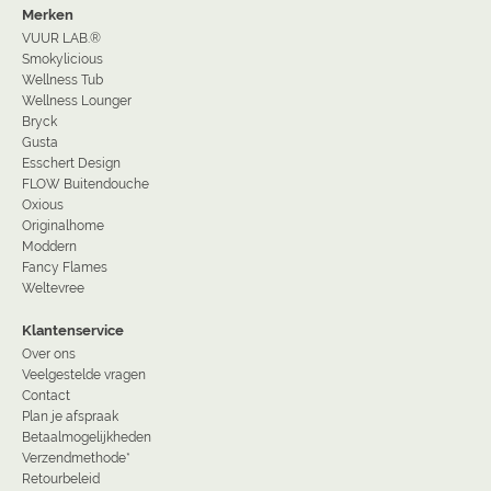
Merken
VUUR LAB.®
Smokylicious
Wellness Tub
Wellness Lounger
Bryck
Gusta
Esschert Design
FLOW Buitendouche
Oxious
Originalhome
Moddern
Fancy Flames
Weltevree
Klantenservice
Over ons
Veelgestelde vragen
Contact
Plan je afspraak
Betaalmogelijkheden
Verzendmethode*
Retourbeleid