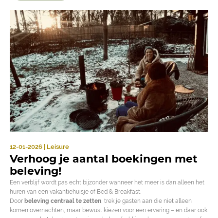
12-01-2026 | Leisure
Verhoog je aantal boekingen met
beleving!
Een verblijf wordt pas echt bijzonder wanneer het meer is dan alleen het
huren van een vakantiehuisje of Bed & Breakfast.
Door
beleving centraal te zetten
, trek je gasten aan die niet alleen
komen overnachten, maar bewust kiezen voor een ervaring – en daar ook