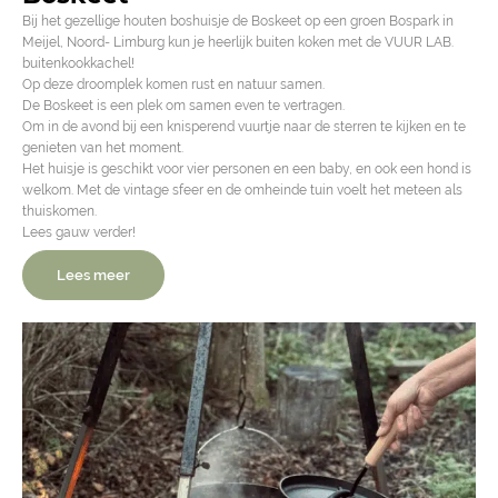
Bij het gezellige houten boshuisje de Boskeet op een groen Bospark in
Meijel, Noord- Limburg kun je heerlijk buiten koken met de VUUR LAB.
buitenkookkachel!
Op deze droomplek komen rust en natuur samen.
De Boskeet is een plek om samen even te vertragen.
Om in de avond bij een knisperend vuurtje naar de sterren te kijken en te
genieten van het moment.
Het huisje is geschikt voor vier personen en een baby, en ook een hond is
welkom. Met de vintage sfeer en de omheinde tuin voelt het meteen als
thuiskomen.
Lees gauw verder!
Lees meer