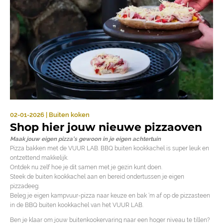
02-01-2026 | Buiten koken
Shop hier jouw nieuwe pizzaoven
Maak jouw eigen pizza’s gewoon in je eigen achtertuin
Pizza bakken met de VUUR LAB. BBQ buiten kookkachel is super leuk en
ontzettend makkelijk.
Ontdek nu zelf hoe je dit samen met je gezin kunt doen.
Steek de buiten kookkachel aan en bereid ondertussen je eigen
pizzadeeg.
Beleg je eigen kampvuur-pizza naar keuze en bak ‘m af op de pizzasteen
in de BBQ buiten kookkachel van het VUUR LAB.
Ben je klaar om jouw buitenkookervaring naar een hoger niveau te tillen?