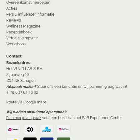
Overeenkomst herroepen
Acties
Pers & influencer informatie
Reviews
Wellness Magazine
Receptenboek
Virtuele kampvuur
Workshops
Contact
Bezoekadres:
Het VUUR LAB.® B.V.
Zijperweg 26
1742 NE Schagen
Afspraak maken?
Stuur ons een berichtje en wij plannen graag wat in!
T +31 6 23 64 46 62
Route via
Google maps
Wij werken uitsluitend op afspraak
Plan hier je afspraak
voor een bezoek in het B2B Experience Center.