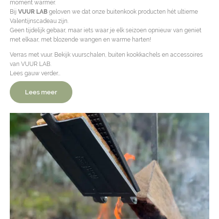
moment warmer.
Bij
VUUR LAB
geloven we dat onze buitenkook producten hét ultieme
Valentijnscadeau zijn.
Geen tijdelijk gebaar, maar iets waar je elk seizoen opnieuw van geniet
met elkaar, met blozende wangen en warme harten!
Verras met vuur. Bekijk vuurschalen, buiten kookkachels en accessoires
van VUUR LAB.
Lees gauw verder…
Lees meer