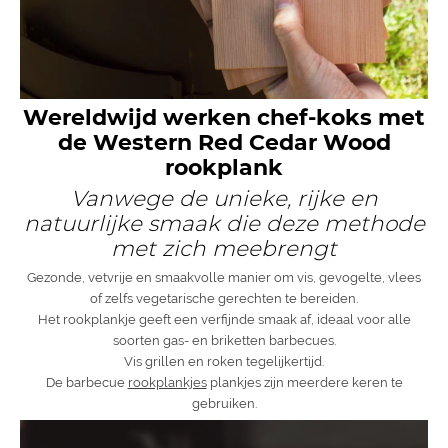
Wereldwijd werken chef-koks met
de Western Red Cedar Wood
rookplank
Vanwege de unieke, rijke en
natuurlijke smaak die deze methode
met zich meebrengt
Gezonde, vetvrije en smaakvolle manier om vis, gevogelte, vlees
of zelfs vegetarische gerechten te bereiden.
Het rookplankje geeft een verfijnde smaak af, ideaal voor alle
soorten gas- en briketten barbecues.
Vis grillen en roken tegelijkertijd.
De barbecue
rookplankjes
plankjes zijn meerdere keren te
gebruiken.