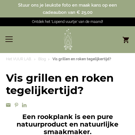
Stuur ons je leukste foto en maak kans op een
cadeaubon van € 25,00
Ontdek het 'Lopend vuurtje' van de maand!
Het VUUR LAB.
Blog
Vis grillen en roken tegelijkertijd?
Vis grillen en roken
tegelijkertijd?
Een rookplank is een pure
natuurproduct en natuurlijke
smaakmaker.