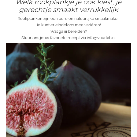
Welk rookplankje je ook kiest, je
gerechtje smaakt verrukkelijk
Rookplanken zijn een pure en natuurlijke smaakmaker.
Je kunt er eindeloos mee variëren!
Wat ga jij bereiden?
Stuur ons jouw favoriete recept via info@vuurlab.nl