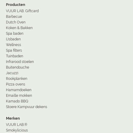
Producten
VUUR LAB. Giftcard
Barbecue
Dutch Oven
Koken & Bakken
Spa baden
IJsbaden
Wellness
Spa filters
Tuinbaden
Infrarood stoelen
Buitendouche
Jacuzzi
Rookplanken
Pizza ovens
Hamamdoeken
Emaille mokken
Kamado BBQ
Stoere Kampvuur dekens
Merken
VUUR LAB.®
Smokylicious