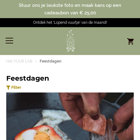
Stuur ons je leukste foto en maak kans op een
cadeaubon van € 25,00
Ontdek het 'Lopend vuurtje' van de maand!
Het VUUR LAB.
Feestdagen
Feestdagen
Filter