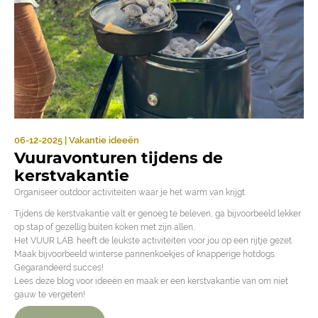
06-12-2025 | Vakantie ideeën
Vuuravonturen tijdens de
kerstvakantie
Organiseer outdoor activiteiten waar je het warm van krijgt
Tijdens de kerstvakantie valt er genoeg te beleven, ga bijvoorbeeld lekker
op stap of gezellig buiten koken met zijn allen.
Het VUUR LAB. heeft de leukste activiteiten voor jou op een rijtje gezet.
Maak bijvoorbeeld winterse pannenkoekjes of knapperige hotdogs.
Gegarandeerd succes!
Lees deze blog voor ideeën en maak er een kerstvakantie van om niet
gauw te vergeten!