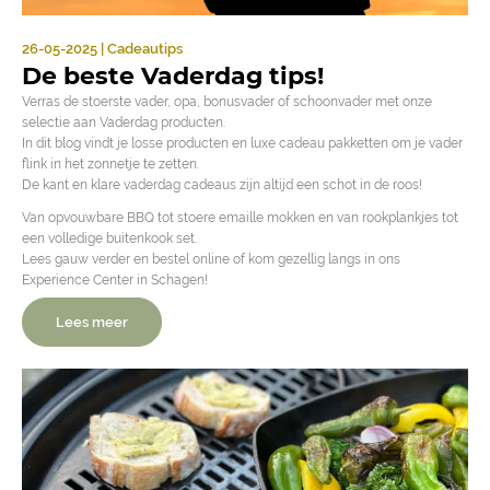
26-05-2025 | Cadeautips
De beste Vaderdag tips!
Verras de stoerste vader, opa, bonusvader of schoonvader met onze
selectie aan Vaderdag producten.
In dit blog vindt je losse producten en luxe cadeau pakketten om je vader
flink in het zonnetje te zetten.
De kant en klare vaderdag cadeaus zijn altijd een schot in de roos!
Van opvouwbare BBQ tot stoere emaille mokken en van rookplankjes tot
een volledige buitenkook set.
Lees gauw verder en bestel online of kom gezellig langs in ons
Experience Center in Schagen!
Lees meer