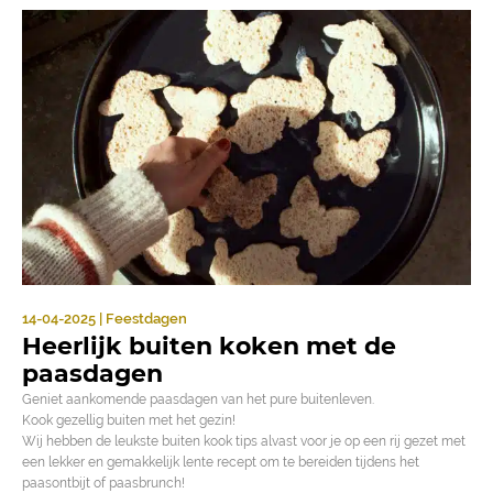
14-04-2025 | Feestdagen
Heerlijk buiten koken met de
paasdagen
Geniet aankomende paasdagen van het pure buitenleven.
Kook gezellig buiten met het gezin!
Wij hebben de leukste buiten kook tips alvast voor je op een rij gezet met
een lekker en gemakkelijk lente recept om te bereiden tijdens het
paasontbijt of paasbrunch!