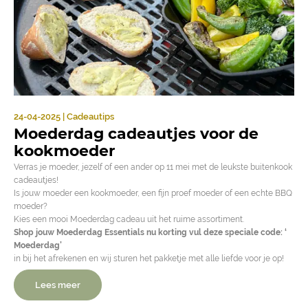
24-04-2025 | Cadeautips
Moederdag cadeautjes voor de
kookmoeder
Verras je moeder, jezelf of een ander op 11 mei met de leukste buitenkook
cadeautjes!
Is jouw moeder een kookmoeder, een fijn proef moeder of een echte BBQ
moeder?
Kies een mooi Moederdag cadeau uit het ruime assortiment.
Shop jouw Moederdag Essentials nu korting vul deze speciale code: ‘
Moederdag’
in bij het afrekenen en wij sturen het pakketje met alle liefde voor je op!
Lees meer