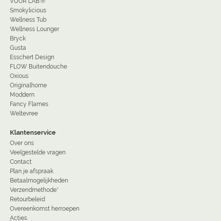
VUUR LAB.®
Smokylicious
Wellness Tub
Wellness Lounger
Bryck
Gusta
Esschert Design
FLOW Buitendouche
Oxious
Originalhome
Moddern
Fancy Flames
Weltevree
Klantenservice
Over ons
Veelgestelde vragen
Contact
Plan je afspraak
Betaalmogelijkheden
Verzendmethode*
Retourbeleid
Overeenkomst herroepen
Acties