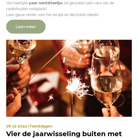
Van heerlijke
paas wentelteefjes
tot gerookte zalm vers van de
cederhouten rookplank!
Lees gauw verder voor het recept en decoratie ideeën.
Lees meer
28-12-2024 | Feestdagen
Vier de jaarwisseling buiten met