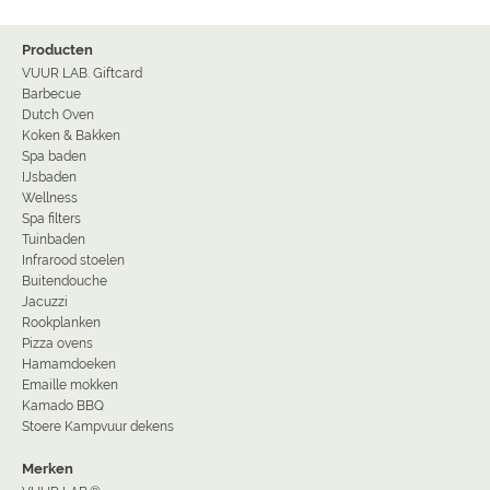
Producten
VUUR LAB. Giftcard
Barbecue
Dutch Oven
Koken & Bakken
Spa baden
IJsbaden
Wellness
Spa filters
Tuinbaden
Infrarood stoelen
Buitendouche
Jacuzzi
Rookplanken
Pizza ovens
Hamamdoeken
Emaille mokken
Kamado BBQ
Stoere Kampvuur dekens
Merken