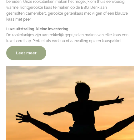
bereiden. Onze rookplanken maken het mogelijk om thuis eenvoudig
warme, lichtgerookte kaas te maken op de BBQ. Denk aan
gesmolten camembert, gerookte geitenkaas met vijgen of een blauwe
kaas met peer.
Luxe uitstraling, kleine investering
De rookplankjes zijn aantrekkelijk geprijsd en maken van elke kaas een
luxe borrelhap. Perfect als cadeau of aanvulling op een kaaspakket.
Lees meer