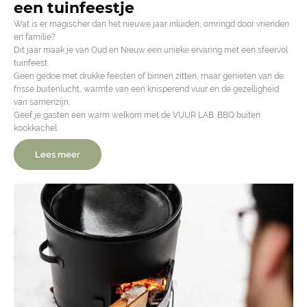
een tuinfeestje
Wat is er magischer dan het nieuwe jaar inluiden, omringd door vrienden
en familie?
Dit jaar maak je van Oud en Nieuw een unieke ervaring met een sfeervol
tuinfeest.
Geen gedoe met drukke feesten of binnen zitten, maar genieten van de
frisse buitenlucht, warmte van een knisperend vuur en de gezelligheid
van samenzijn.
Geef je gasten een warm welkom met de VUUR LAB. BBQ buiten
kookkachel.
Lees meer