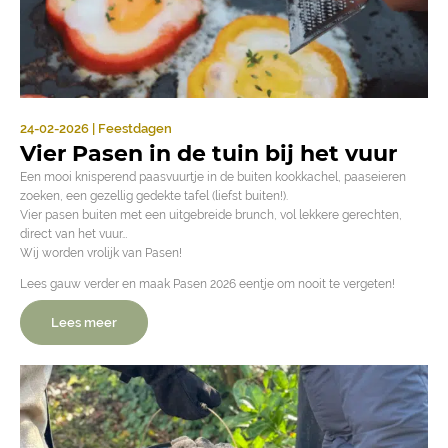
24-02-2026 | Feestdagen
Vier Pasen in de tuin bij het vuur
Een mooi knisperend paasvuurtje in de buiten kookkachel, paaseieren
zoeken, een gezellig gedekte tafel (liefst buiten!).
Vier pasen buiten met een uitgebreide brunch, vol lekkere gerechten,
direct van het vuur…
Wij worden vrolijk van Pasen!
Lees gauw verder en maak Pasen 2026 eentje om nooit te vergeten!
Lees meer