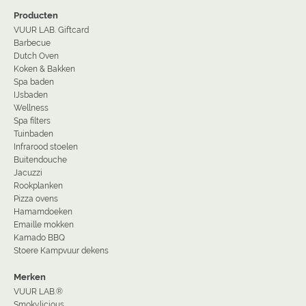
Producten
VUUR LAB. Giftcard
Barbecue
Dutch Oven
Koken & Bakken
Spa baden
IJsbaden
Wellness
Spa filters
Tuinbaden
Infrarood stoelen
Buitendouche
Jacuzzi
Rookplanken
Pizza ovens
Hamamdoeken
Emaille mokken
Kamado BBQ
Stoere Kampvuur dekens
Merken
VUUR LAB.®
Smokylicious