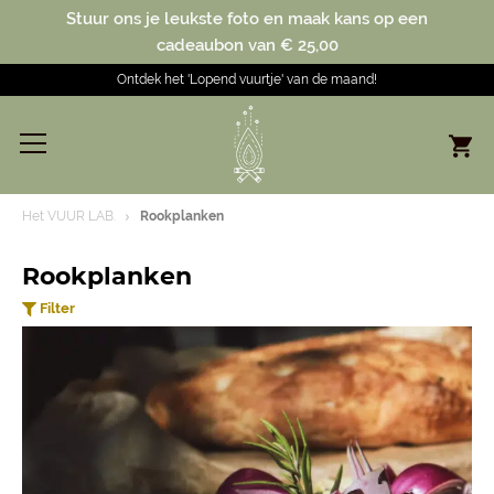
Stuur ons je leukste foto en maak kans op een
cadeaubon van € 25,00
Ontdek het 'Lopend vuurtje' van de maand!
Het VUUR LAB.
Rookplanken
Rookplanken
Filter