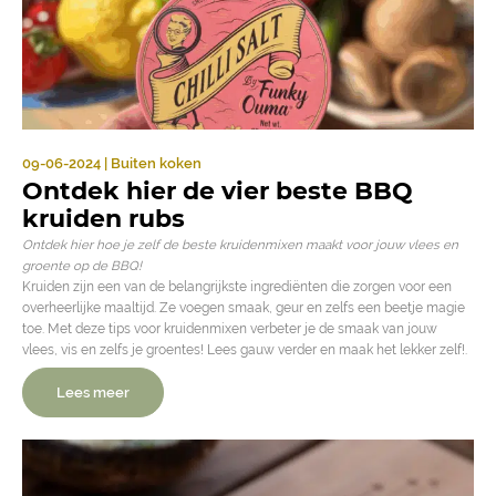
09-06-2024 | Buiten koken
Ontdek hier de vier beste BBQ
kruiden rubs
Ontdek hier hoe je zelf de beste kruidenmixen maakt voor jouw vlees en
groente op de BBQ!
Kruiden zijn een van de belangrijkste ingrediënten die zorgen voor een
overheerlijke maaltijd. Ze voegen smaak, geur en zelfs een beetje magie
toe. Met deze tips voor kruidenmixen verbeter je de smaak van jouw
vlees, vis en zelfs je groentes! Lees gauw verder en maak het lekker zelf!.
Lees meer