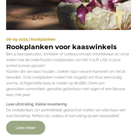
08-09-2025 | Rookplanken
Rookplanken voor kaaswinkels
Ben jij kaasspecialist, winkelier of cadeauconcept-ontwikkelaar en wil je
weten hoe de cederhouten rookplankjes van het VUUR LAB. in jouw
winkel kunnen passen?
Klanten die van kaas houden, zoeken naar nieuwe manieren om het te
bereiden. Onze rookplanken maken het mogelijk om thuis eenvoudig
warme, lichtgerookte kaas te maken op de BBQ. Denk aan
gesmolten camembert, gerookte geitenkaas met vijgen of een blauwe
kaas met peer.
Luxe uitstraling, kleine investering
De rookplankjes zijn aantrekkelijk geprijsd en maken van elke kaas een
luxe borrelhap. Perfect als cadeau of aanvulling op een kaaspakket.
Lees meer