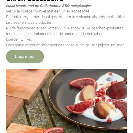
Maak kennis met de Cederhouten BBQ rookplankjes.
Verrijk je boerderijwinkel met een uniek accessoire!
De rookplankjes zijn ideaal geschikt om te verkopen als cross-sell artikel
bij vlees- en kaas producten.
Nu de feestdagen er aan komen kun je er ook leuke geschenkpakketten
mee maken gecombineerd met de andere producten uit de
boerderijwinkel.
Lees gauw verder en informeer naar onze gunstige B2B prijzen. Tot snel!
Lees meer