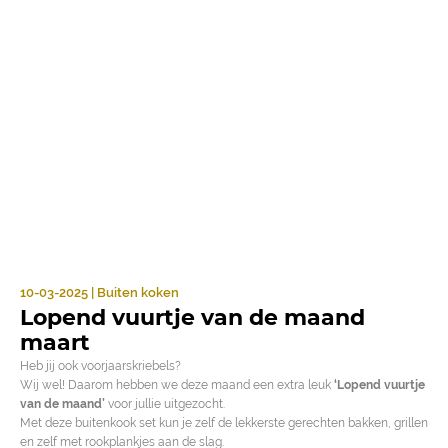
10-03-2025 | Buiten koken
Lopend vuurtje van de maand
maart
Heb jij ook voorjaarskriebels?
Wij wel! Daarom hebben we deze maand een extra leuk
‘Lopend vuurtje
van de maand’
voor jullie uitgezocht.
Met deze buitenkook set kun je zelf de lekkerste gerechten bakken, grillen
en zelf met rookplankjes aan de slag.