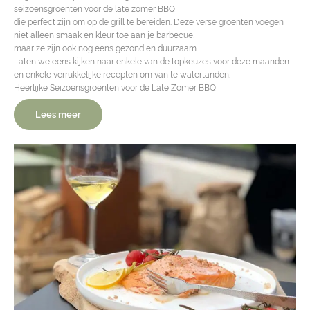
seizoensgroenten voor de late zomer BBQ
die perfect zijn om op de grill te bereiden. Deze verse groenten voegen
niet alleen smaak en kleur toe aan je barbecue,
maar ze zijn ook nog eens gezond en duurzaam.
Laten we eens kijken naar enkele van de topkeuzes voor deze maanden
en enkele verrukkelijke recepten om van te watertanden.
Heerlijke Seizoensgroenten voor de Late Zomer BBQ!
Lees meer