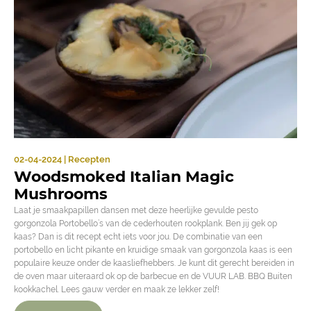
02-04-2024 | Recepten
Woodsmoked Italian Magic
Mushrooms
Laat je smaakpapillen dansen met deze heerlijke gevulde pesto
gorgonzola Portobello’s van de cederhouten rookplank. Ben jij gek op
kaas? Dan is dit recept echt iets voor jou. De combinatie van een
portobello en licht pikante en kruidige smaak van gorgonzola kaas is een
populaire keuze onder de kaasliefhebbers. Je kunt dit gerecht bereiden in
de oven maar uiteraard ok op de barbecue en de VUUR LAB. BBQ Buiten
kookkachel. Lees gauw verder en maak ze lekker zelf!