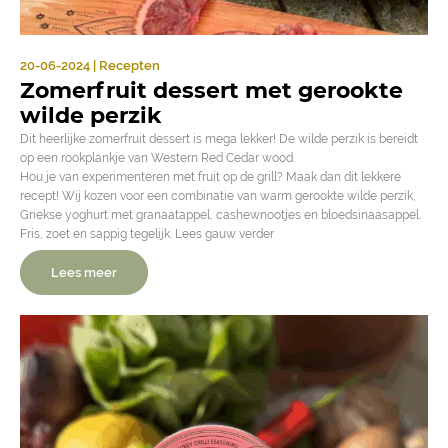
20-06-2024 | Recepten
Zomerfruit dessert met gerookte
wilde perzik
Dit heerlijke zomerfruit dessert is mega lekker! De wilde perzik is bereidt
op een rookplankje van Western Red Cedar wood.
Hou je van experimenteren met fruit op de grill? Maak dan dit lekkere
recept! Wij kozen voor een combinatie van warm gerookte wilde perzik,
Griekse yoghurt met granaatappel, cashewnootjes en bloedsinaasappel.
Fris, zoet en sappig tegelijk. Lees gauw verder
Lees meer