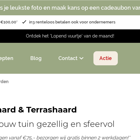
s je leukste foto en maak kans op een cadeaubon va
 €100,00*
in3 renteloos betalen ook voor ondernemers
Ontdek het 'Lopend vuurtje' van de maand!
epten
Blog
Contact
Actie
rden
ard & Terrashaard
ouw tuin gezellig en sfeervol
ngen vanaf €75,- bezorgen wij gratis binnen 2 werkdagen!*