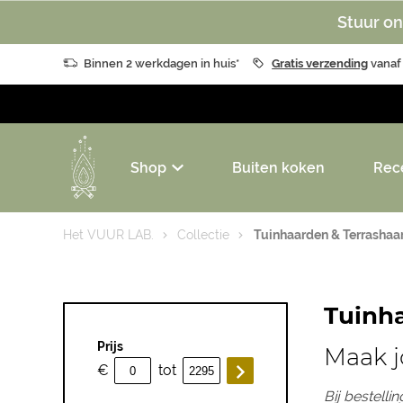
Stuur on
Binnen 2 werkdagen in huis*
Gratis verzending
vanaf
Shop
Buiten koken
Rec
Het VUUR LAB.
Collectie
Tuinhaarden & Terrashaa
Tuinha
Prijs
Maak j
€
tot
Bij bestelli