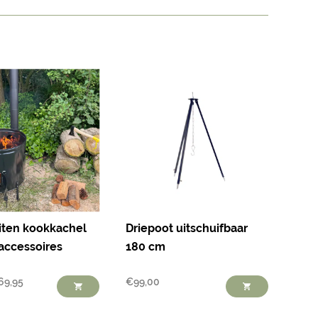
ten kookkachel
Driepoot uitschuifbaar
accessoires
180 cm
69,95
€
99,00