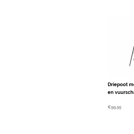
Driepoot me
en vuursch
€
99,95