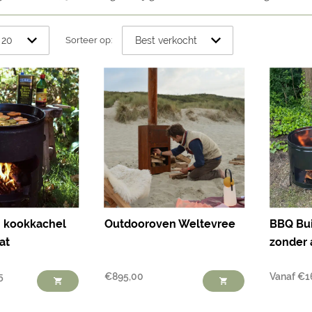
Sorteer op:
 kookkachel
Outdooroven Weltevree
BBQ Bui
at
zonder 
5
€
895,00
Vanaf
€
1