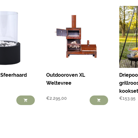
 Sfeerhaard
Outdooroven XL
Driepoo
Weltevree
grillro
kookse
€
2.295,00
€
153,95