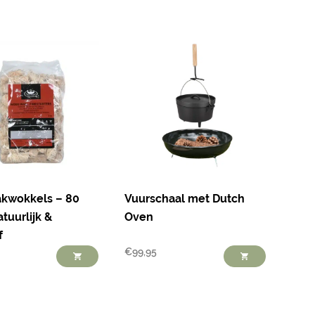
kwokkels – 80
Vuurschaal met Dutch
tuurlijk &
Oven
f
€
99,95