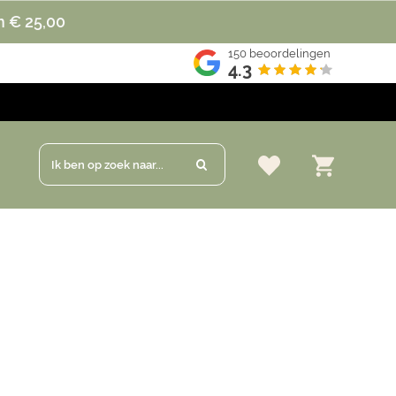
n € 25,00
150
beoordelingen
4.3
Ik ben op zoek naar...