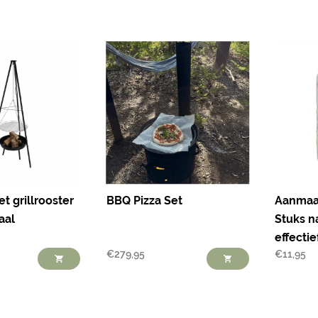
t grillrooster
BBQ Pizza Set
Aanmaa
aal
Stuks na
effectie
€
279,95
€
11,95