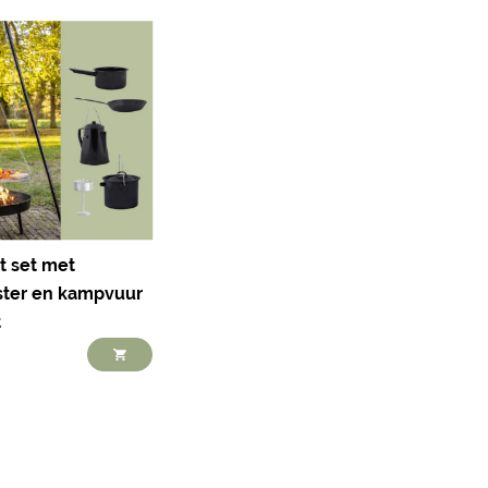
t set met
oster en kampvuur
t