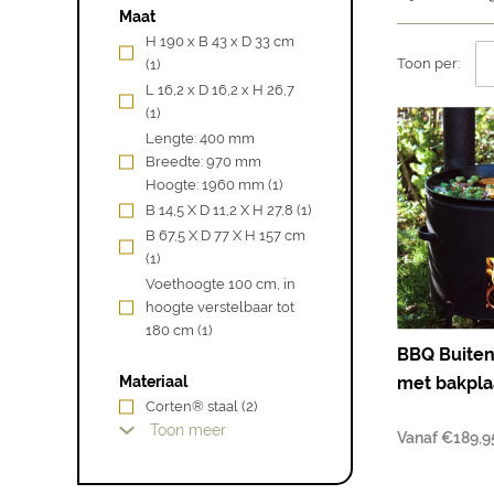
Maat
H 190 x B 43 x D 33 cm
Toon per:
(1)
L 16,2 x D 16,2 x H 26,7
(1)
Lengte: 400 mm
Breedte: 970 mm
Hoogte: 1960 mm
(1)
B 14,5 X D 11,2 X H 27,8
(1)
B 67,5 X D 77 X H 157 cm
(1)
Voethoogte 100 cm, in
hoogte verstelbaar tot
180 cm
(1)
BBQ Buiten
met bakpla
Materiaal
Corten® staal
(2)
Toon meer
Vanaf
€
189,9