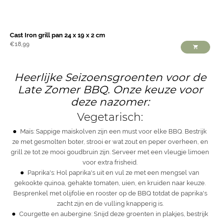
Cast Iron grill pan 24 x 19 x 2 cm
€
18,99
Heerlijke Seizoensgroenten voor de
Late Zomer BBQ. Onze keuze voor
deze nazomer:
Vegetarisch:
Maïs: Sappige maïskolven zijn een must voor elke
BBQ.
Bestrijk
ze met gesmolten boter, strooi er wat zout en peper overheen, en
grill ze tot ze mooi goudbruin zijn. Serveer met een vleugje limoen
voor extra frisheid.
Paprika's: Hol paprika's uit en vul ze met een mengsel van
gekookte quinoa, gehakte tomaten, uien, en kruiden naar keuze.
Besprenkel met olijfolie en rooster op de BBQ totdat de paprika's
zacht zijn en de vulling knapperig is.
Courgette en aubergine: Snijd deze groenten in plakjes, bestrijk