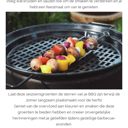
Voeg wat kruiden en sauzen toe om de smaken te versterken en je
hebt een feestmaal om van te genieten.
Laat deze seizoensgroenten de sterren van je BBQ zijn terwijl de
zomer langzaam plaatsmaakt voor de herfst.
Geniet van de overvloed aan kleuren en smaken die deze
groenten te bieden hebben en creëer onvergetelijke
herinneringen met je geliefden tijdens gezellige barbecue-
avonden.