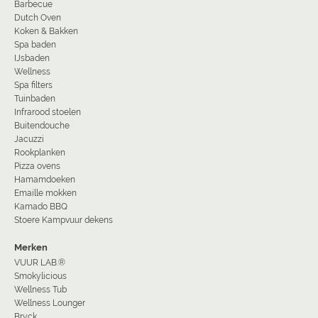
Barbecue
Dutch Oven
Koken & Bakken
Spa baden
IJsbaden
Wellness
Spa filters
Tuinbaden
Infrarood stoelen
Buitendouche
Jacuzzi
Rookplanken
Pizza ovens
Hamamdoeken
Emaille mokken
Kamado BBQ
Stoere Kampvuur dekens
Merken
VUUR LAB.®
Smokylicious
Wellness Tub
Wellness Lounger
Bryck