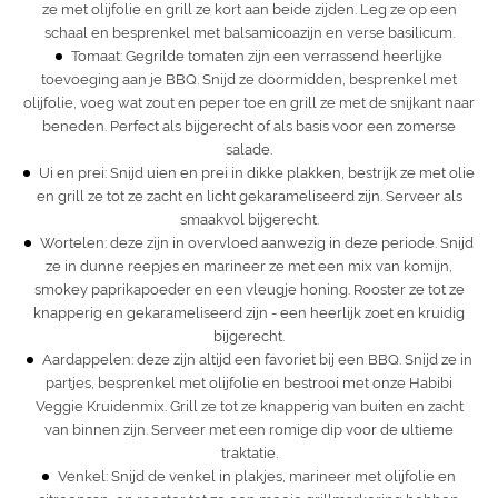
ze met olijfolie en
grill
ze kort aan beide zijden. Leg ze op een
schaal en besprenkel met balsamicoazijn en verse basilicum.
Tomaat: Gegrilde tomaten zijn een verrassend heerlijke
toevoeging aan je BBQ. Snijd ze doormidden, besprenkel met
olijfolie, voeg wat zout en peper toe en grill ze met de snijkant naar
beneden. Perfect als bijgerecht of als basis voor een zomerse
salade.
Ui en prei: Snijd uien en prei in dikke plakken, bestrijk ze met olie
en
grill
ze tot ze zacht en licht gekarameliseerd zijn. Serveer als
smaakvol bijgerecht.
Wortelen: deze zijn in overvloed aanwezig in deze periode. Snijd
ze in dunne reepjes en marineer ze met een mix van komijn,
smokey paprikapoeder en een vleugje honing. Rooster ze tot ze
knapperig en gekarameliseerd zijn - een heerlijk zoet en kruidig
bijgerecht.
Aardappelen: deze zijn altijd een favoriet bij een BBQ. Snijd ze in
partjes, besprenkel met olijfolie en bestrooi met onze
Habibi
Veggie Kruidenmix
. Grill ze tot ze knapperig van buiten en zacht
van binnen zijn. Serveer met een romige dip voor de ultieme
traktatie.
Venkel: Snijd de venkel in plakjes, marineer met
olijfolie
en