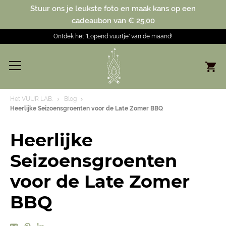
Stuur ons je leukste foto en maak kans op een
cadeaubon van € 25,00
Ontdek het 'Lopend vuurtje' van de maand!
Het VUUR LAB.
Blog
Heerlijke Seizoensgroenten voor de Late Zomer BBQ
Heerlijke
Seizoensgroenten
voor de Late Zomer
BBQ