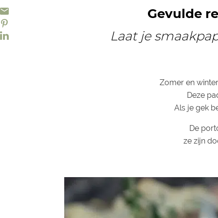
Gevulde re
Laat je smaakpap
Zomer en winter!
Deze pad
Als je gek b
De porto
ze zijn d