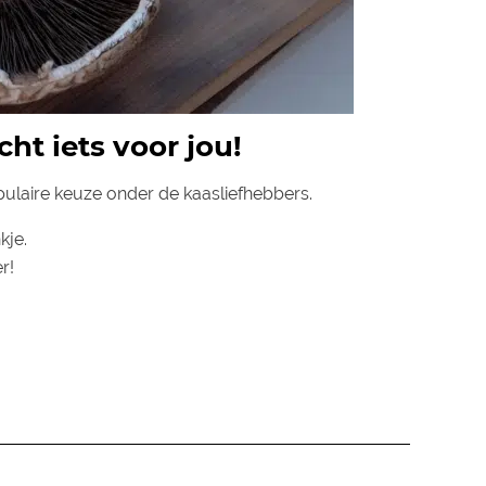
ht iets voor jou!
pulaire keuze onder de kaasliefhebbers.
kje.
r!