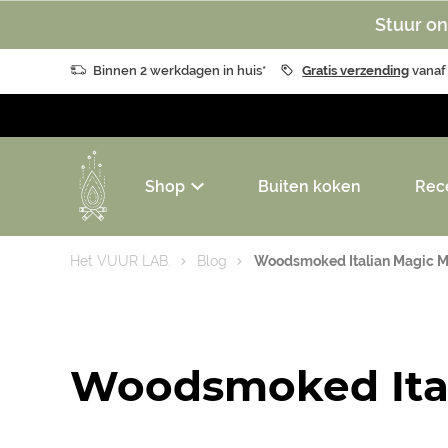
Stuur on
Binnen 2 werkdagen in huis*
Gratis verzending
vanaf
Shop
Buiten koken
Rec
Het VUUR LAB.
Blog
Woodsmoked Italian Magic 
Woodsmoked Ita