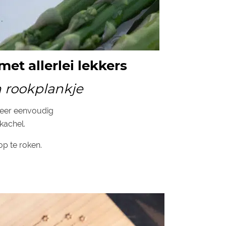
et allerlei lekkers
n rookplankje
zeer eenvoudig
kachel.
op te roken.