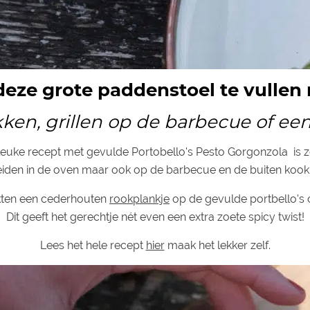
deze grote paddenstoel te vullen m
ken, grillen op de barbecue of ee
n leuke recept met gevulde Portobello's Pesto Gorgonzola is 
eiden in de oven maar ook op de barbecue en de buiten kook
kten een cederhouten
rookplankje
op de gevulde portbello's 
Dit geeft het gerechtje nét even een extra zoete spicy twist!
Lees het hele recept
hier
maak het lekker zelf.