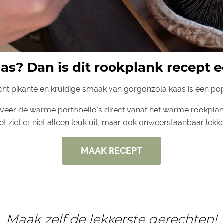
aas? Dan is dit rookplank recept ec
cht pikante en kruidige smaak van gorgonzola kaas is een po
rveer de warme
portobello's
direct vanaf het warme rookplan
et ziet er niet alleen leuk uit, maar ook onweerstaanbaar lekke
MAAK RECEPT
Maak zelf de lekkerste gerechten!