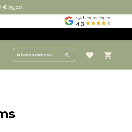
n € 25,00
150
beoordelingen
4.3
Ik ben op zoek naar...
ms