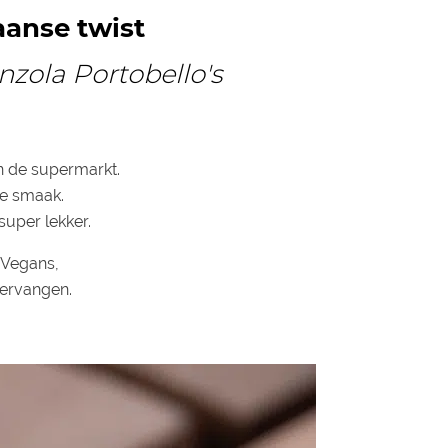
aanse twist
zola Portobello's
in de supermarkt.
le smaak.
super lekker.
n Vegans,
vervangen.