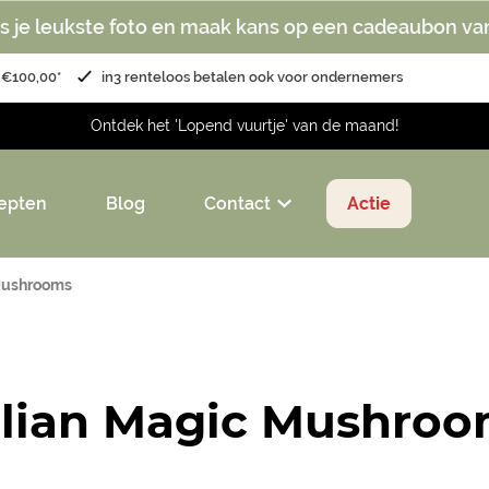
s je leukste foto en maak kans op een cadeaubon va
 €100,00*
in3 renteloos betalen ook voor ondernemers
Ontdek het 'Lopend vuurtje' van de maand!
epten
Blog
Contact
Actie
Mushrooms
lian Magic Mushroo