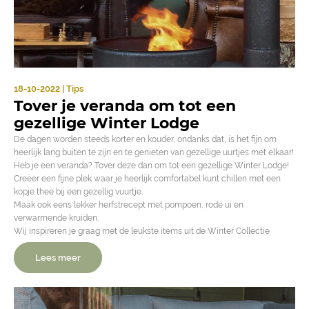
18-10-2022 | Tips
Tover je veranda om tot een
gezellige Winter Lodge
De dagen worden steeds korter en kouder, ondanks dat, is het fijn om
heerlijk lang buiten te zijn en te genieten van gezellige uurtjes met elkaar!
Heb je een veranda? Tover deze dan om tot een gezellige Winter Lodge!
Creëer een fijne plek waar je heerlijk comfortabel kunt chillen met een
kopje thee bij een gezellig vuurtje.
Maak ook eens lekker herfstrecept met pompoen, rode ui en
verwarmende kruiden.
Wij inspireren je graag met de leukste items uit de Winter Collectie
Lees meer