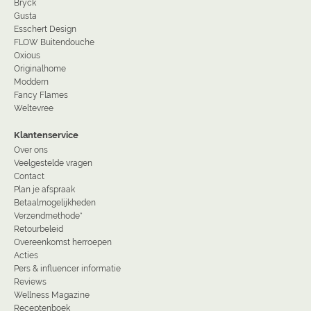
Bryck
Gusta
Esschert Design
FLOW Buitendouche
Oxious
Originalhome
Moddern
Fancy Flames
Weltevree
Klantenservice
Over ons
Veelgestelde vragen
Contact
Plan je afspraak
Betaalmogelijkheden
Verzendmethode*
Retourbeleid
Overeenkomst herroepen
Acties
Pers & influencer informatie
Reviews
Wellness Magazine
Receptenboek