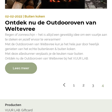
02-02-2022 | Buiten koken
Ontdek nu de Outdooroven van
Weltevree
Regen of zonneschijn – het is altijd een geweldig idee om een vuurtje aan
te steken en jezelf ervoor te verwarmen!
Met de Outdooroven van Weltevree kun je het hele jaar door heerlijk
genieten van het echte buitenleven & buiten koken.
Met deze alleskunner verplaats je de keuken naar buiten.
Ontdek nu de Outdooroven van Weltevree bij het VUUR LAB.
Lees meer
1
2
3
4
Producten
VUUR LAB. Giftcard