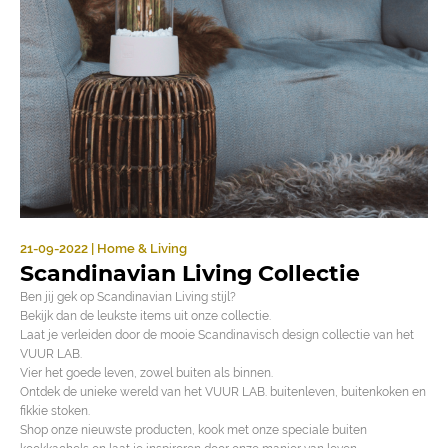
21-09-2022 | Home & Living
Scandinavian Living Collectie
Ben jij gek op Scandinavian Living stijl?
Bekijk dan de leukste items uit onze collectie.
Laat je verleiden door de mooie Scandinavisch design collectie van het
VUUR LAB.
Vier het goede leven, zowel buiten als binnen.
Ontdek de unieke wereld van het VUUR LAB. buitenleven, buitenkoken en
fikkie stoken.
Shop onze nieuwste producten, kook met onze speciale buiten