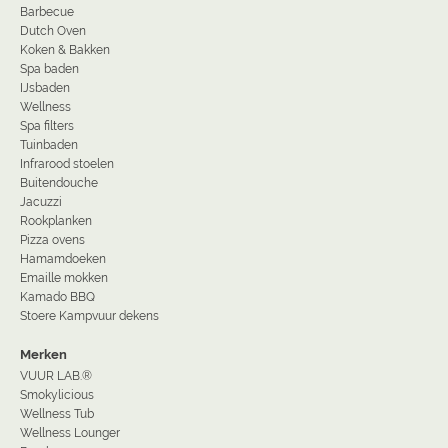
Barbecue
Dutch Oven
Koken & Bakken
Spa baden
IJsbaden
Wellness
Spa filters
Tuinbaden
Infrarood stoelen
Buitendouche
Jacuzzi
Rookplanken
Pizza ovens
Hamamdoeken
Emaille mokken
Kamado BBQ
Stoere Kampvuur dekens
Merken
VUUR LAB.®
Smokylicious
Wellness Tub
Wellness Lounger