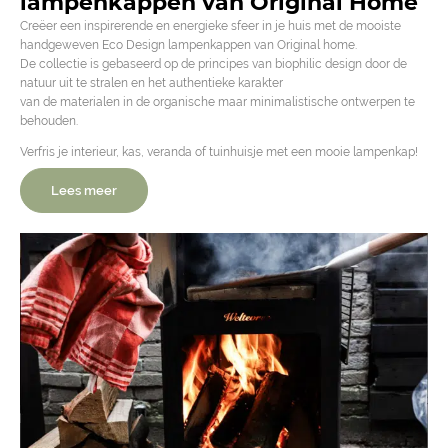
lampenkappen van Original Home
Creëer een inspirerende en energieke sfeer in je huis met de mooiste
handgeweven Eco Design lampenkappen van Original home.
De collectie is gebaseerd op de principes van biophilic design door de
natuur uit te stralen en het authentieke karakter
van de materialen in de organische maar minimalistische ontwerpen te
behouden.
Verfris je interieur, kas, veranda of tuinhuisje met een mooie lampenkap!
Lees meer