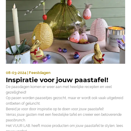
08-03-2024 | Feestdagen
Inspiratie voor jouw paastafel!
De paasdagen komen er weer aan met heerlijke recepten en veel
gezelligheid!
Op pasen worden paaseitjes gezocht, maar er wordt ook vaak uitgebreid
ontbeten of geluncht.
Bereid je voor door inspiratie op te doen voor jouw paastafel!
Verras jouw gasten met een feestelijke tafel en creëer een betoverende
paasbrunch.
Het VUUR LAB. heeft mooie producten om jouw paastafel te stylen, lees