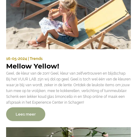
16-05-2024 | Trends
Mellow Yellow!
Geel, de kleur van de zon! Geel, kleur van zelfvertrouwen en blijdschap.
Bij het VUUR LAB. zijn wij dol op geel. Geel is toch wel één van de kleuren
waar je blij van wordt, zeker in de lente. Ontdek de leukste items om jouw
tuin mee op te vrolijken, mee te kokkerellen, verlichting of tuinmeubilair.
Schenk een lekker koud glas limoncello in en Shop online of maak een
afspraak in het Experience Center in Schagen!
Lees meer