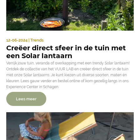
12-06-2024 | Trends
Creëer direct sfeer in de tuin met
een Solar lantaarn
Verrijk jouw tuin, veranda of overkapping met een trendy Solar lantaarn!
Ontdek de collectie van het VUUR LAB en creëer direct sfeer in de tuin
met onze Solar lantaarns. Je kunt kiezen uit diverse soorten, maten én
kleuren. Lees gauw verder en bestel online of kom gezellig langs in ons
Experience Center in Schagen.
Lees meer