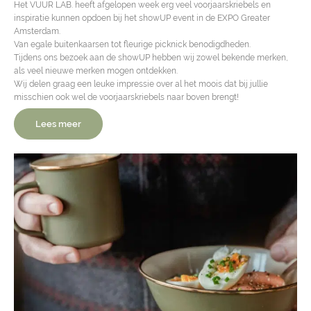
Het VUUR LAB. heeft afgelopen week erg veel voorjaarskriebels en
inspiratie kunnen opdoen bij het showUP event in de EXPO Greater
Amsterdam.
Van egale buitenkaarsen tot fleurige picknick benodigdheden.
Tijdens ons bezoek aan de showUP hebben wij zowel bekende merken,
als veel nieuwe merken mogen ontdekken.
Wij delen graag een leuke impressie over al het moois dat bij jullie
misschien ook wel de voorjaarskriebels naar boven brengt!
Lees meer