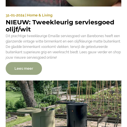
31-01-2024 | Home & Living
NIEUW: Tweekleurig serviesgoed
olijf/wit
Dit prachtige tweekleurige Emaille serviesgoed van Barebones heeft een
glanzende vintage witte binnenkant en een olijfkleurige matte buitenkant.
De gladde binnenkant voorkomt vlekken, terwijl de getextureerde
buitenkant superieure grip en veerkracht biedt. Lees gauw verder en shop
jouw nieuwe serviesgoed online!
Lees meer