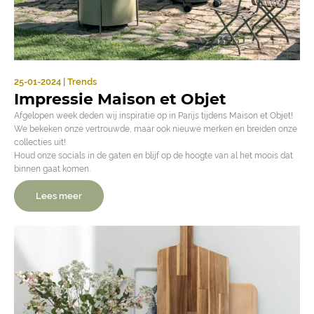
25-01-2024 | Trends
Impressie Maison et Objet
Afgelopen week deden wij inspiratie op in Parijs tijdens Maison et Objet!
We bekeken onze vertrouwde, maar ook nieuwe merken en breiden onze
collecties uit!
Houd onze socials in de gaten en blijf op de hoogte van al het moois dat
binnen gaat komen.
Lees meer