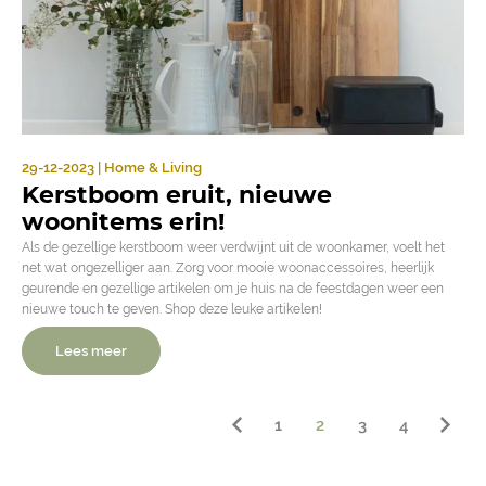
29-12-2023 | Home & Living
Kerstboom eruit, nieuwe
woonitems erin!
Als de gezellige kerstboom weer verdwijnt uit de woonkamer, voelt het
net wat ongezelliger aan. Zorg voor mooie woonaccessoires, heerlijk
geurende en gezellige artikelen om je huis na de feestdagen weer een
nieuwe touch te geven. Shop deze leuke artikelen!
Lees meer
1
2
3
4