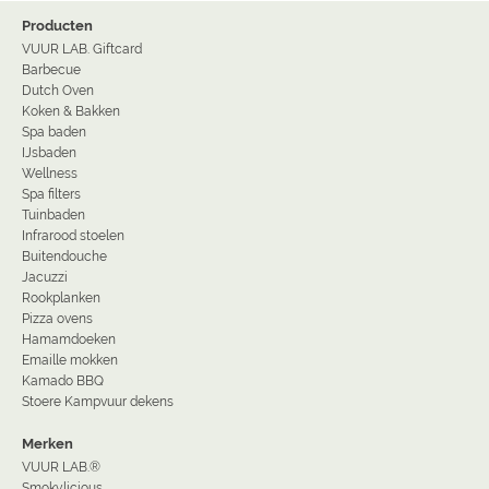
Producten
VUUR LAB. Giftcard
Barbecue
Dutch Oven
Koken & Bakken
Spa baden
IJsbaden
Wellness
Spa filters
Tuinbaden
Infrarood stoelen
Buitendouche
Jacuzzi
Rookplanken
Pizza ovens
Hamamdoeken
Emaille mokken
Kamado BBQ
Stoere Kampvuur dekens
Merken
VUUR LAB.®
Smokylicious