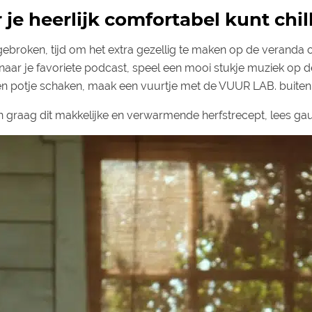
 je heerlijk comfortabel kunt chill
gebroken, tijd om het extra gezellig te maken op de veranda 
 naar je favoriete podcast, speel een mooi stukje muziek op de
een potje schaken, maak een vuurtje met de VUUR LAB. buiten
 graag dit makkelijke en verwarmende herfstrecept, lees gau