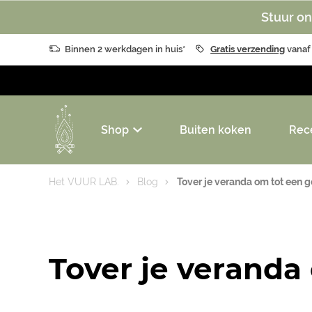
Stuur on
Binnen 2 werkdagen in huis*
Gratis verzending
vanaf
Shop
Buiten koken
Rec
Het VUUR LAB.
Blog
Tover je veranda om tot een 
Tover je veranda