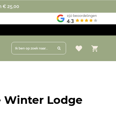
n € 25,00
150
beoordelingen
4.3
Ik ben op zoek naar...
e Winter Lodge