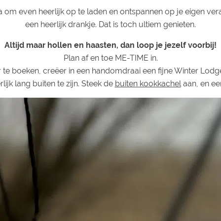
da om even heerlijk op te laden en ontspannen op je eigen v
een heerlijk drankje. Dat is toch ultiem genieten.
Altijd maar hollen en haasten, dan loop je jezelf voorbij!
Plan af en toe ME-TIME in.
or te boeken, creëer in een handomdraai een fijne Winter Lodg
lijk lang buiten te zijn. Steek de
buiten kookkachel
aan, en een