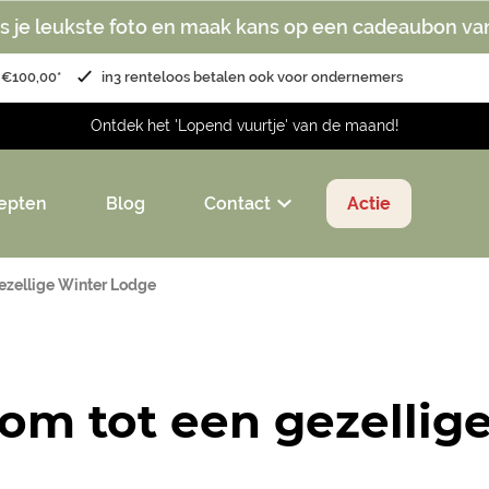
s je leukste foto en maak kans op een cadeaubon va
 €100,00*
in3 renteloos betalen ook voor ondernemers
Ontdek het 'Lopend vuurtje' van de maand!
epten
Blog
Contact
Actie
gezellige Winter Lodge
 om tot een gezellig