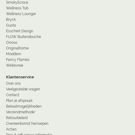
Smokylicious
Wellness Tub
Wellness Lounger
Bryck
Gusta
Esschert Design
FLOW Buitendouche
Oxious
Originalhome
Moddern
Fancy Flames
Weltevree
Klantenservice
Over ons
Veelgestelde vragen
Contact
Plan je afspraak
Betaalmogelijkheden
Verzendmethode*
Retourbeleid
Overeenkomst herroepen
Acties