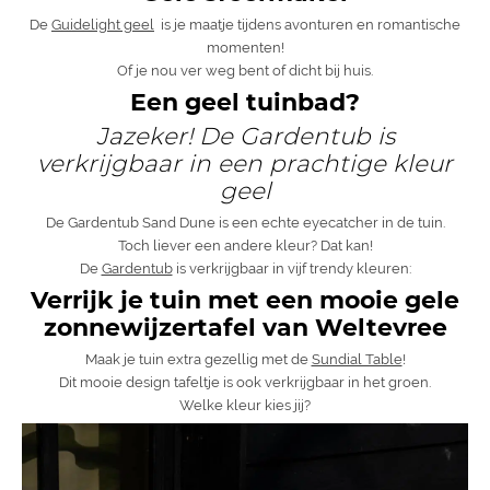
De
Guidelight geel
is je maatje tijdens avonturen en romantische
momenten!
Of je nou ver weg bent of dicht bij huis.
Een geel tuinbad?
Jazeker! De Gardentub is
verkrijgbaar in een prachtige kleur
geel
De Gardentub Sand Dune is een echte eyecatcher in de tuin.
Toch liever een andere kleur? Dat kan!
De
Gardentub
is verkrijgbaar in vijf trendy kleuren:
Verrijk je tuin met een mooie gele
zonnewijzertafel van Weltevree
Maak je tuin extra gezellig met de
Sundial Table
!
Dit mooie design tafeltje is ook verkrijgbaar in het groen.
Welke kleur kies jij?