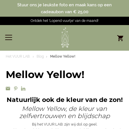
Stuur ons je leukste foto en maak kans op een
cadeaubon van € 25,00
Ontdek het 'Lopend vuurtje' van de maand!
Het VUUR LAB.
Blog
Mellow Yellow!
Mellow Yellow!
Natuurlijk ook de kleur van de zon!
Mellow Yellow, de kleur van
zelfvertrouwen en blijdschap
Bij het VUUR LAB. zijn wij dol op geel.