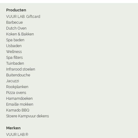
Producten
VUUR LAB. Giftcard
Barbecue
Dutch Oven
Koken & Bakken
Spa baden
IJsbaden
Wellness
Spa filters
Tuinbaden
Infrarood stoelen
Buitendouche
Jacuzzi
Rookplanken
Pizza ovens
Hamamdoeken
Emaille mokken
Kamado BBQ
Stoere Kampvuur dekens
Merken
VUUR LAB.®