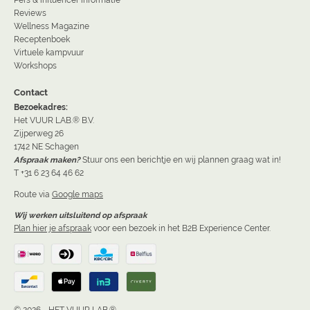
Pers & influencer informatie
Reviews
Wellness Magazine
Receptenboek
Virtuele kampvuur
Workshops
Contact
Bezoekadres:
Het VUUR LAB.® B.V.
Zijperweg 26
1742 NE Schagen
Afspraak maken?
Stuur ons een berichtje en wij plannen graag wat in!
T +31 6 23 64 46 62
Route via
Google maps
Wij werken uitsluitend op afspraak
Plan hier je afspraak
voor een bezoek in het B2B Experience Center.