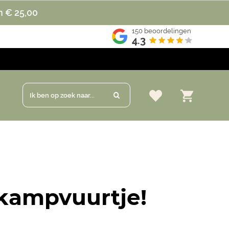
n € 25,00
150
beoordelingen
4.3
Ik ben op zoek naar...
 kampvuurtje!