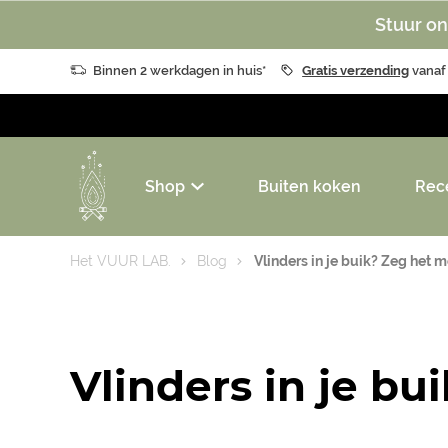
Stuur on
Binnen 2 werkdagen in huis*
Gratis verzending
vanaf
Shop
Buiten koken
Rec
Het VUUR LAB.
Blog
Vlinders in je buik? Zeg het 
Vlinders in je b