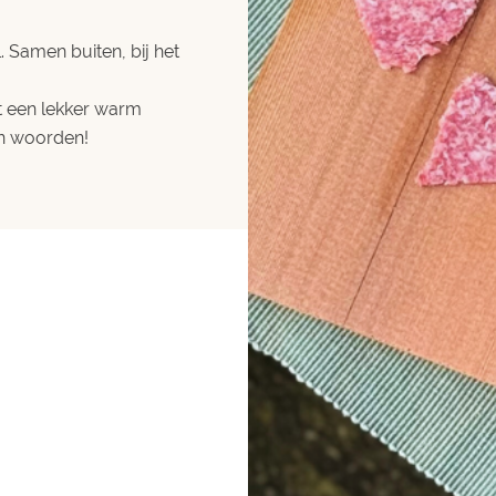
 Samen buiten, bij het
 een lekker warm
an woorden!