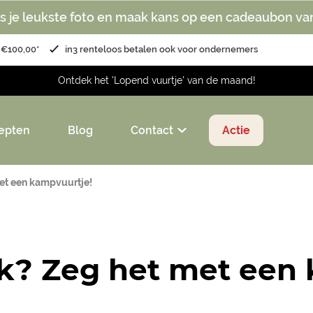
s je leukste foto en maak kans op een cadeaubon va
 €100,00*
in3 renteloos betalen ook voor ondernemers
Ontdek het 'Lopend vuurtje' van de maand!
epten
Blog
Contact
Actie
met een kampvuurtje!
uik? Zeg het met een