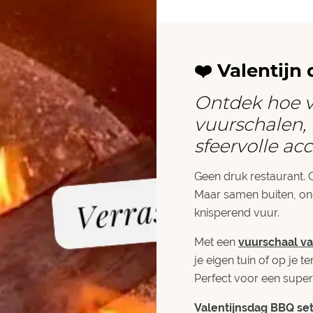
❤️ Valentijn
Ontdek hoe v
vuurschalen,
sfeervolle a
Geen druk restaurant. 
Maar samen buiten, on
knisperend vuur.
Met een
vuurschaal v
je eigen tuin of op je te
Perfect voor een super 
Valentijnsdag BBQ set