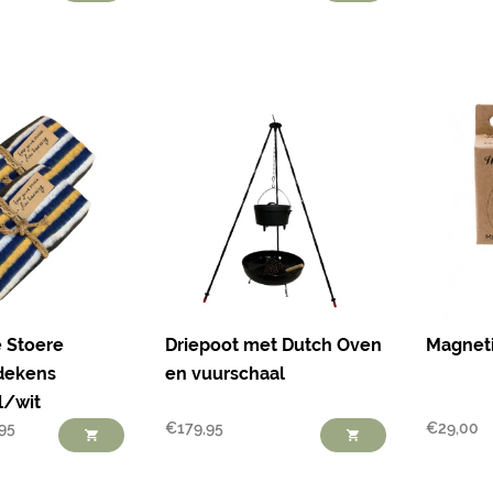
 Stoere
Driepoot met Dutch Oven
Magnet
dekens
en vuurschaal
l/wit
,95
€
179,95
€
29,00