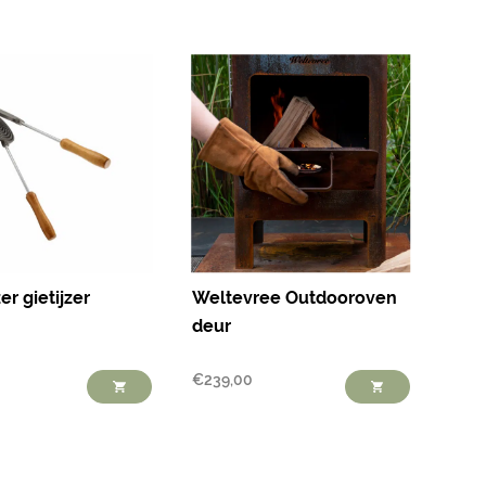
er gietijzer
Weltevree Outdooroven
deur
€
239,00