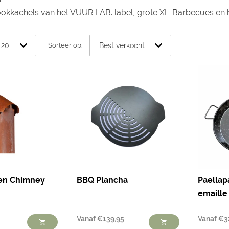
ookkachels van het VUUR LAB. label, grote XL-Barbecues en
Sorteer op:
en Chimney
BBQ Plancha
Paellap
emaille
Vanaf
€
139,95
Vanaf
€
3