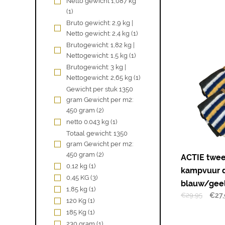
Netto gewicht 1,087 kg
(1)
Bruto gewicht: 2,9 kg |
Netto gewicht: 2,4 kg
(1)
Brutogewicht: 1,82 kg |
Nettogewicht: 1,5 kg
(1)
Brutogewicht: 3 kg |
Nettogewicht: 2,65 kg
(1)
Gewicht per stuk 1350
gram Gewicht per m2:
450 gram
(2)
netto 0.043 kg
(1)
Totaal gewicht: 1350
gram Gewicht per m2:
450 gram
(2)
ACTIE twee
0,12 kg
(1)
kampvuur 
0,45 KG
(3)
blauw/gee
1,85 kg
(1)
€
29,95
€
27
120 Kg
(1)
185 Kg
(1)
230 gram
(1)