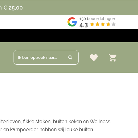
n € 25,00
150
beoordelingen
4.3
Ik ben op zoek naar...
tenleven, fikkie stoken, buiten koken en Wellness.
ker en kampeerder hebben wij leuke buiten