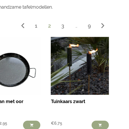
 handzame tafelmodellen.
1
2
3
..
9
an met oor
Tuinkaars zwart
2,95
€
6,75