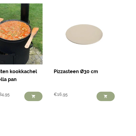
ten kookkachel
Pizzasteen Ø30 cm
lla pan
84,95
€
16,95