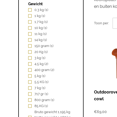
Gewicht
en buiten k
0,3 kg
(1)
1 kg
(1)
1,7 kg
(1)
Toon per:
10 kg
(1)
11 kg
(1)
14 kg
(1)
150 gram
(1)
20 Kg
(1)
3 kg
(1)
4,5 kg
(2)
400 gram
(2)
5 kg
(1)
5,5 KG
(1)
7 kg
(1)
Outdoorov
717 gr
(1)
cowl
800 gram
(1)
85 KG
(1)
€
69,00
Bruto gewicht 1,195 kg