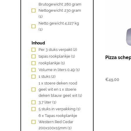
Brutogewicht: 280 gram
Nettogewicht: 230 gram
(1)
Netto gewicht 4,227 kg
(1)
Inhoud
Per 3 stuks verpakt
(2)
tapas rookplankje
(1)
Pizza sche
rookplankje
(1)
Volume in liters 0,49
(1)
1 stuks
(2)
€
49,00
1 x stoere deken rood
geel wit en 1 x stoere
deken blauw geel wit
(1)
3,7 liter
(1)
5 stuks in verpakking
(1)
6 x Tapas rookplankje
Western Red Cedar
200x100x15mm
(1)