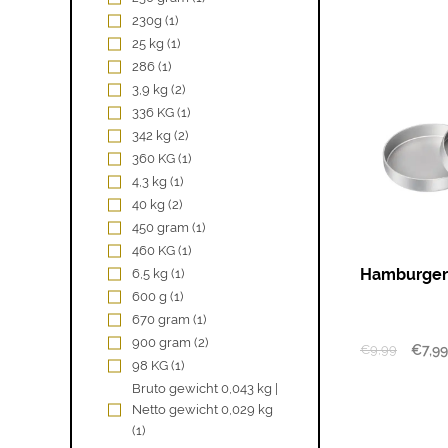
230g
(1)
25 kg
(1)
286
(1)
3,9 kg
(2)
336 KG
(1)
342 kg
(2)
360 KG
(1)
4,3 kg
(1)
40 kg
(2)
450 gram
(1)
460 KG
(1)
Hamburger
6,5 kg
(1)
600 g
(1)
670 gram
(1)
900 gram
(2)
€
9,99
€
7,99
98 KG
(1)
Bruto gewicht 0,043 kg |
Netto gewicht 0,029 kg
(1)