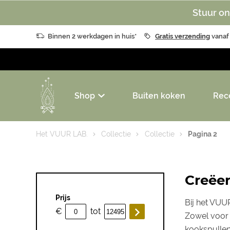
Stuur on
Binnen 2 werkdagen in huis*
Gratis verzending
vanaf
Shop
Buiten koken
Rec
Het VUUR LAB.
Collectie
Collectie
Pagina 2
Creëer
Prijs
Bij het VUUR
€
tot
Zowel voor 
kookspulle