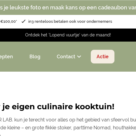
s je leukste foto en maak kans op een cadeaubon va
 €100,00*
in3 renteloos betalen ook voor ondernemers
Ontdek het 'Lopend vuurtje' van de maand!
epten
Blog
Contact
Actie
 je eigen culinaire kooktuin!
 LAB. kun je terecht voor alles op het gebied van sfeervol bui
de kleine – en grote fikkie stoker, parttime Nomad, houthak
n