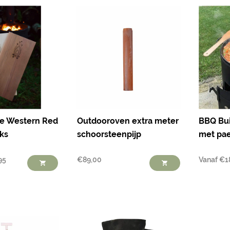
e Western Red
Outdooroven extra meter
BBQ Bui
ks
schoorsteenpijp
met pae
95
€
89,00
Vanaf
€
1