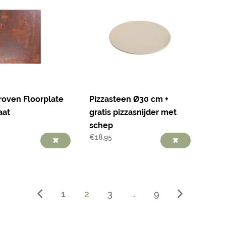
oven Floorplate
Pizzasteen Ø30 cm +
aat
gratis pizzasnijder met
schep
€
18,95
1
2
3
..
9