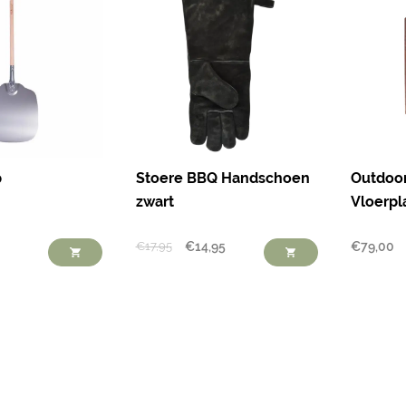
p
Stoere BBQ Handschoen
Outdoor
zwart
Vloerpl
€
17,95
€
14,95
€
79,00