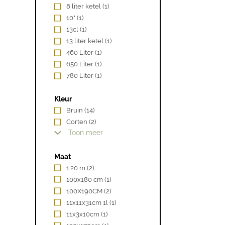
8 liter ketel
(1)
10"
(1)
13cl
(1)
13 liter ketel
(1)
460 Liter
(1)
650 Liter
(1)
780 Liter
(1)
Kleur
Bruin
(14)
Corten
(2)
Toon meer
Maat
1.20 m
(2)
100x180 cm
(1)
100X190CM
(2)
11x11x31cm 1l
(1)
11x3x10cm
(1)