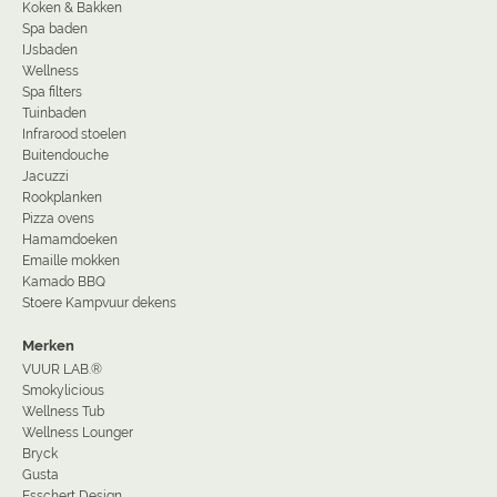
Koken & Bakken
Spa baden
IJsbaden
Wellness
Spa filters
Tuinbaden
Infrarood stoelen
Buitendouche
Jacuzzi
Rookplanken
Pizza ovens
Hamamdoeken
Emaille mokken
Kamado BBQ
Stoere Kampvuur dekens
Merken
VUUR LAB.®
Smokylicious
Wellness Tub
Wellness Lounger
Bryck
Gusta
Esschert Design