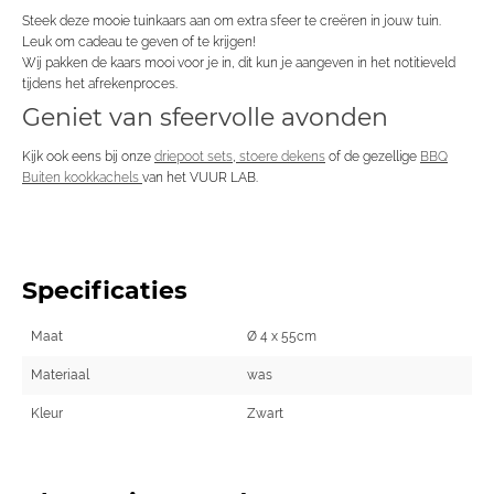
Steek deze mooie tuinkaars aan om extra sfeer te creëren in jouw tuin.
Leuk om cadeau te geven of te krijgen!
Wij pakken de kaars mooi voor je in, dit kun je aangeven in het notitieveld
tijdens het afrekenproces.
Geniet van sfeervolle avonden
Kijk ook eens bij onze
driepoot sets
,
stoere dekens
of de gezellige
BBQ
Buiten kookkachels
van het VUUR LAB.
Specificaties
Maat
Ø 4 x 55cm
Materiaal
was
Kleur
Zwart