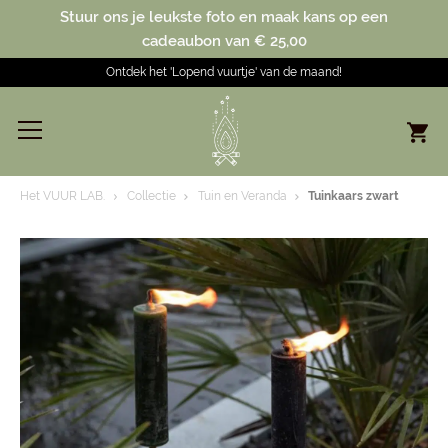
Stuur ons je leukste foto en maak kans op een
cadeaubon van € 25,00
Ontdek het 'Lopend vuurtje' van de maand!
Het VUUR LAB.
Collectie
Tuin en Veranda
Tuinkaars zwart