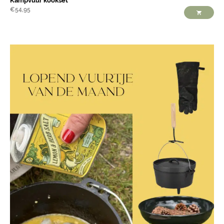
Kampvuur kookset
€
54,95