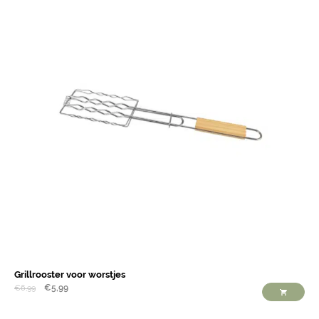
Grillrooster voor worstjes
€
5,99
€
6,99