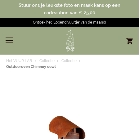
Stuur ons je leukste foto en maak kans op een
cadeaubon van € 25,00
Ontdek het 'Lopend vuurtje' van de maand!
Het VUUR LAB.
Collectie
Collectie
Outdooroven Chimney cowl