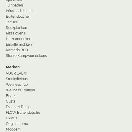
Tuinbaden
Infrarood stoelen
Buitendouche
Jacuzzi
Rookplanken
Pizza ovens
Hamamdoeken
Emaille mokken
Kamado BBQ
Stoere Kampvuur dekens
Merken
VUUR LAB.®
Smokylicious
Wellness Tub
Wellness Lounger
Bryck
Gusta
Esschert Design
FLOW Buitendouche
Oxious
Originalhome
Moddern