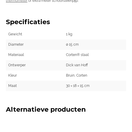
thermometer
of extra meter schoorsteenpijp.
Specificaties
Gewicht
1 kg
Diameter
ø 15 cm
Materiaal
Corten® staal
Ontwerper
Dick van Hoff
Kleur
Bruin, Corten
Maat
30 × 18 × 15 cm
Alternatieve producten