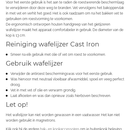
Voor het eerste gebruik is het aan te raden de roestwerende beschermlaag
te verwijderen door deze weg te branden. Vet vervolgens het bakoppervlak
in met vet en verhit het goed. Het is ook raadzaam om na het bakken vet te
gebruiken om roestvorming te voorkomen.
De ergonomisch ontworpen houten handgreep van het gietijzeren
wafelijzer maakt het apparaat comfortabeler in gebruik. De diameter van de
kop is 13 cm.
Reiniging wafelijzer Cast Iron
Smeer na elk gebruik met olie of vet om roest te voorkomen.
Gebruik wafelijzer
Verwijder de antiroest beschermingswas voor het eerste gebruik.
Was hiervoor met neutraal vloeibaar afwasmiddel, spoel en veeg perfect
droog.
Vet in met vet of olie en verwarm grondig.
Laat afkoelen en was dan opnieuw zoals hierboven beschreven.
Let op!
Het wafelijzer kan niet worden gewassen in een vaatwasser. Het kan niet
worden gebruikt in magnetrons.
Kijk ook bij de andere
bak- en kookaccessoires
om je buitenkook beleving