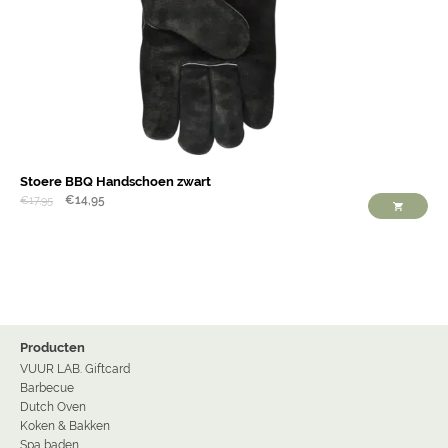
Stoere BBQ Handschoen zwart
€
14,95
€
17,95
Producten
VUUR LAB. Giftcard
Barbecue
Dutch Oven
Koken & Bakken
Spa baden