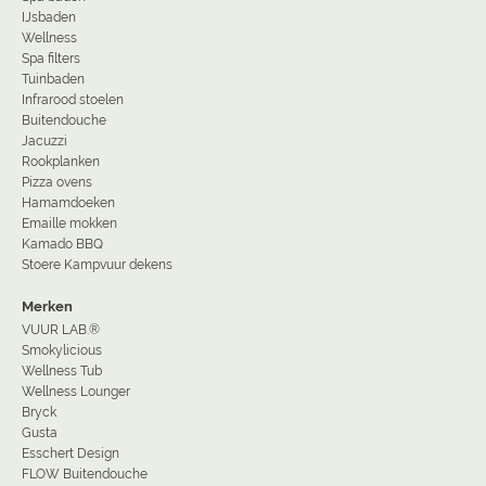
IJsbaden
Wellness
Spa filters
Tuinbaden
Infrarood stoelen
Buitendouche
Jacuzzi
Rookplanken
Pizza ovens
Hamamdoeken
Emaille mokken
Kamado BBQ
Stoere Kampvuur dekens
Merken
VUUR LAB.®
Smokylicious
Wellness Tub
Wellness Lounger
Bryck
Gusta
Esschert Design
FLOW Buitendouche