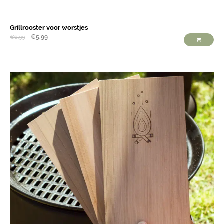
Grillrooster voor worstjes
€
5,99
€
6,99