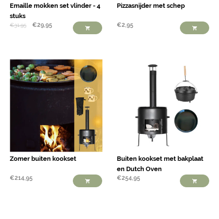
Emaille mokken set vlinder - 4
Pizzasnijder met schep
stuks
€
29,95
€
2,95
€
31,95
Zomer buiten kookset
Buiten kookset met bakplaat
en Dutch Oven
€
214,95
€
254,95