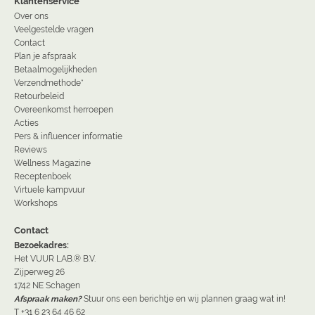
Klantenservice
Over ons
Veelgestelde vragen
Contact
Plan je afspraak
Betaalmogelijkheden
Verzendmethode*
Retourbeleid
Overeenkomst herroepen
Acties
Pers & influencer informatie
Reviews
Wellness Magazine
Receptenboek
Virtuele kampvuur
Workshops
Contact
Bezoekadres:
Het VUUR LAB.® B.V.
Zijperweg 26
1742 NE Schagen
Afspraak maken?
Stuur ons een berichtje en wij plannen graag wat in!
T +31 6 23 64 46 62