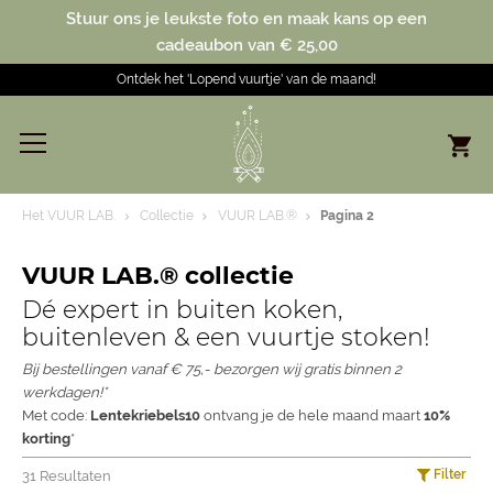
Stuur ons je leukste foto en maak kans op een
cadeaubon van € 25,00
Ontdek het 'Lopend vuurtje' van de maand!
Het VUUR LAB.
Collectie
VUUR LAB.®
Pagina 2
VUUR LAB.® collectie
Dé expert in buiten koken,
buitenleven & een vuurtje stoken!
Bij bestellingen vanaf € 75,- bezorgen wij gratis binnen 2
werkdagen!*
Met code:
Lentekriebels10
ontvang je de hele maand maart
10%
korting
*
Filter
31 Resultaten