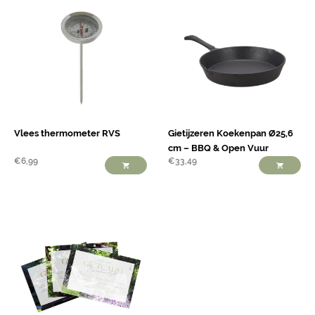
Vlees thermometer RVS
Gietijzeren Koekenpan Ø25,6
cm – BBQ & Open Vuur
€
6,99
€
33,49