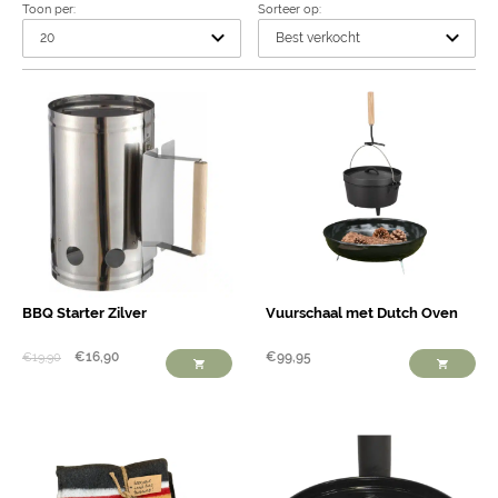
Toon per:
Sorteer op:
BBQ Starter Zilver
Vuurschaal met Dutch Oven
€
16,90
€
99,95
€
19,90