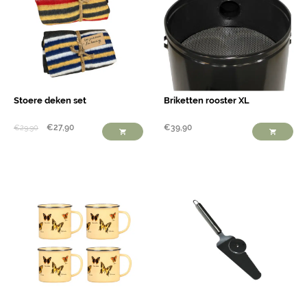
Stoere deken set
Briketten rooster XL
€
27,90
€
39,90
€
29,90