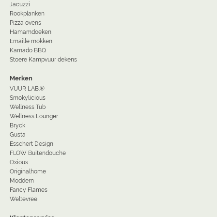
Jacuzzi
Rookplanken
Pizza ovens
Hamamdoeken
Emaille mokken
Kamado BBQ
Stoere Kampvuur dekens
Merken
VUUR LAB.®
Smokylicious
Wellness Tub
Wellness Lounger
Bryck
Gusta
Esschert Design
FLOW Buitendouche
Oxious
Originalhome
Moddern
Fancy Flames
Weltevree