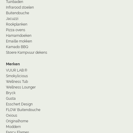
Tuinbaden
Infrarood stoelen
Buitendouche
Jacuzzi
Rookplanken
Pizza ovens
Hamamdoeken
Emaille mokken
Kamado BBQ
Stoere Kampvuur dekens
Merken
VUUR LAB.®
Smokylicious
Wellness Tub
Wellness Lounger
Bryck
Gusta
Esschert Design
FLOW Buitendouche
Oxious
Originalhome
Moddern
Fancy Flames