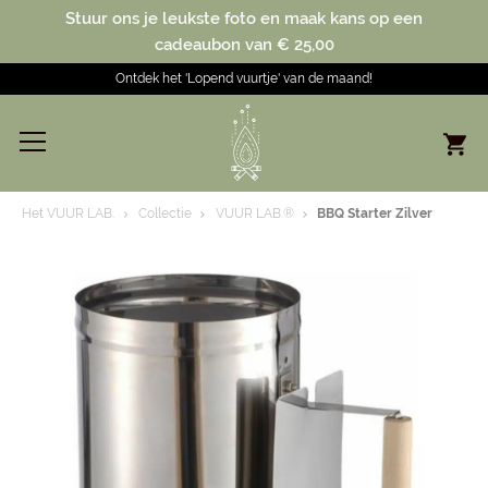
Stuur ons je leukste foto en maak kans op een
cadeaubon van € 25,00
Ontdek het 'Lopend vuurtje' van de maand!
Het VUUR LAB.
Collectie
VUUR LAB.®
BBQ Starter Zilver