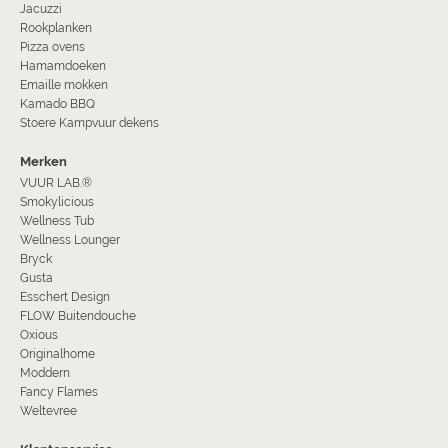
Jacuzzi
Rookplanken
Pizza ovens
Hamamdoeken
Emaille mokken
Kamado BBQ
Stoere Kampvuur dekens
Merken
VUUR LAB.®
Smokylicious
Wellness Tub
Wellness Lounger
Bryck
Gusta
Esschert Design
FLOW Buitendouche
Oxious
Originalhome
Moddern
Fancy Flames
Weltevree