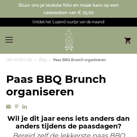
Stuur ons je leukste foto en maak kans op een
cadeaubon van € 25,00
Ontdek het 'Lopend vuurtje' van de maand!
Het VUUR LAB.
Blog
Paas BBQ Brunch organiseren
Paas BBQ Brunch
organiseren
Wil je dit jaar eens iets anders dan
anders tijdens de paasdagen?
Bereid zelf de lekkerste paas BBQ