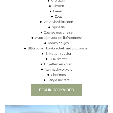
Croissant
Citroen
Eieren
Zout
Vis-a-vis viskruiden
Spinazie
Zaanse mayonaise
Avocado (voor de liefhebbers)
Rookplankjes
BBQ buiten kookkachel met grillrooster
Briketten rooster
BBQ starter
Briketten en kolen
A
anmaakwokkels
Chef mes
Lange lucifers
BEKIJK KOOKVIDEO