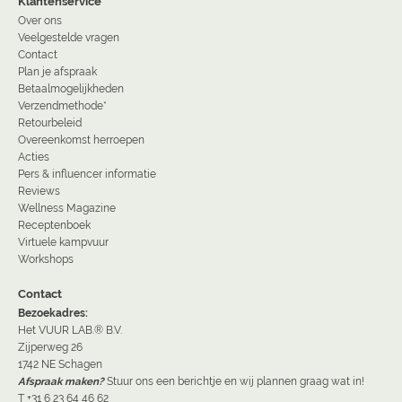
Klantenservice
Over ons
Veelgestelde vragen
Contact
Plan je afspraak
Betaalmogelijkheden
Verzendmethode*
Retourbeleid
Overeenkomst herroepen
Acties
Pers & influencer informatie
Reviews
Wellness Magazine
Receptenboek
Virtuele kampvuur
Workshops
Contact
Bezoekadres:
Het VUUR LAB.® B.V.
Zijperweg 26
1742 NE Schagen
Afspraak maken?
Stuur ons een berichtje en wij plannen graag wat in!
T +31 6 23 64 46 62