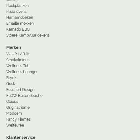
Rookplanken
Pizza ovens
Hamamdoeken
Emaille mokken
Kamado BBQ
Stoere Kampvuur dekens
Merken
VUUR LAB.®
Smokylicious
Wellness Tub
Wellness Lounger
Bryck
Gusta
Esschert Design
FLOW Buitendouche
Oxious
Originalhome
Moddern
Fancy Flames
Weltevree
Klantenservice