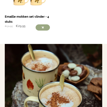
Emaille mokken set vlinder - 4
stuks
€
29,95
€
31,95