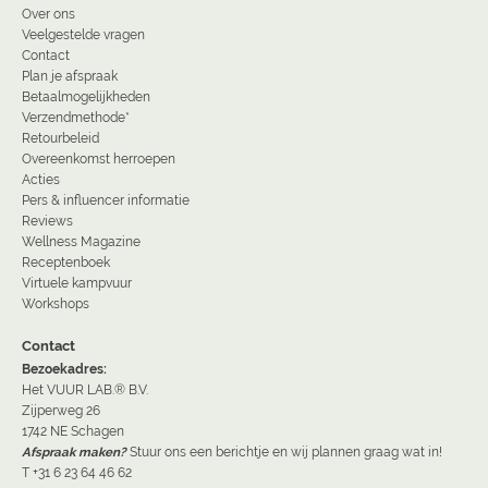
Over ons
Veelgestelde vragen
Contact
Plan je afspraak
Betaalmogelijkheden
Verzendmethode*
Retourbeleid
Overeenkomst herroepen
Acties
Pers & influencer informatie
Reviews
Wellness Magazine
Receptenboek
Virtuele kampvuur
Workshops
Contact
Bezoekadres:
Het VUUR LAB.® B.V.
Zijperweg 26
1742 NE Schagen
Afspraak maken?
Stuur ons een berichtje en wij plannen graag wat in!
T +31 6 23 64 46 62