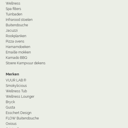
Wellness
Spa filters
Tuinbaden
Infrarood stoelen
Buitendouche
Jacuzzi
Rookplanken
Pizza ovens
Hamamdoeken
Emaille mokken
Kamado BBQ
Stoere Kampvuur dekens
Merken
VUUR LAB.®
Smokylicious
Wellness Tub
Wellness Lounger
Bryck
Gusta
Esschert Design
FLOW Buitendouche
Oxious