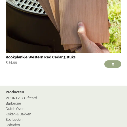
Rookplankje Western Red Cedar 3 stuks
€
14,99
Producten
VUUR LAB. Giftcard
Barbecue
Dutch Oven
Koken & Bakken
Spa baden
IJsbaden