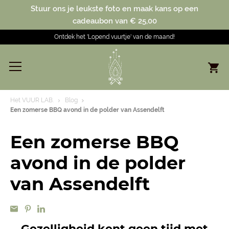
Stuur ons je leukste foto en maak kans op een
cadeaubon van € 25,00
Ontdek het 'Lopend vuurtje' van de maand!
Het VUUR LAB.
Blog
Een zomerse BBQ avond in de polder van Assendelft
Een zomerse BBQ
avond in de polder
van Assendelft
Gezelligheid kent geen tijd met