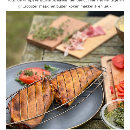
Houd de Wraps tenslotte bij elkaar met behulp van het handige
vis
grillrooster
, maak het buiten koken makkelijk en leuk!