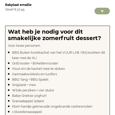
Bakplaat emaille
Vanaf
€
30,95
Wat heb je nodig voor dit
smakelijke zomerfruit dessert?
Voor twee personen:
BBQ Buiten kookkachel van het VUUR LAB.
(Wij kookten dit
keer met de XL)
Grillrooster
+
Brikettenrooster
Hout om de kachel mee te stoken
Aanmaakwokkels en lucifers
BBQ Tang + BBQ Spatel
Snijplank + mes
Wilde perziken ( vier stuks)
Bakje Griekse yoghurt
Granaatappel (pitjes)
Klein handje gekneusde ongebrande cashewnoten
1 bloedsinaasappel