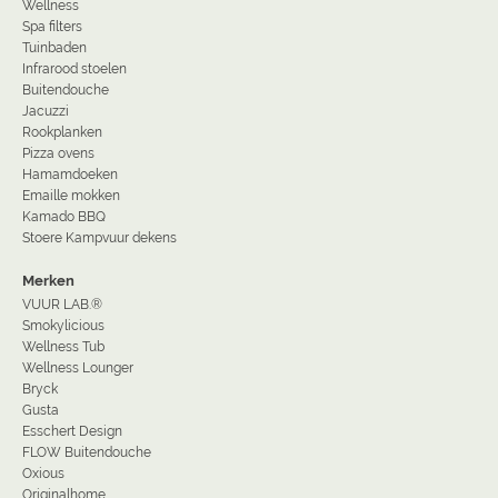
Wellness
Spa filters
Tuinbaden
Infrarood stoelen
Buitendouche
Jacuzzi
Rookplanken
Pizza ovens
Hamamdoeken
Emaille mokken
Kamado BBQ
Stoere Kampvuur dekens
Merken
VUUR LAB.®
Smokylicious
Wellness Tub
Wellness Lounger
Bryck
Gusta
Esschert Design
FLOW Buitendouche
Oxious
Originalhome