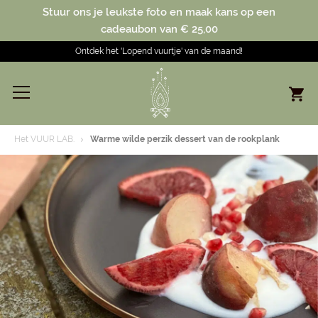
Stuur ons je leukste foto en maak kans op een
cadeaubon van € 25,00
Ontdek het 'Lopend vuurtje' van de maand!
Het VUUR LAB.
Warme wilde perzik dessert van de rookplank