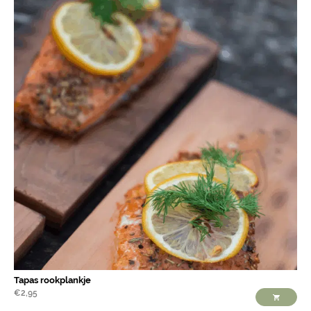
Tapas rookplankje
€
2,95