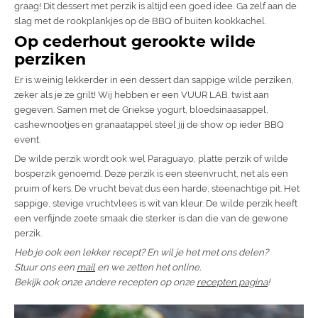
graag! Dit dessert met perzik is altijd een goed idee. Ga zelf aan de
slag met de rookplankjes op de BBQ of buiten kookkachel.
Op cederhout gerookte wilde
perziken
Er is weinig lekkerder in een dessert dan sappige wilde perziken,
zeker als je ze grilt! Wij hebben er een VUUR LAB. twist aan
gegeven. Samen met de Griekse yogurt, bloedsinaasappel,
cashewnootjes en granaatappel steel jij de show op ieder BBQ
event.
De wilde perzik wordt ook wel Paraguayo, platte perzik of wilde
bosperzik genoemd. Deze perzik is een steenvrucht, net als een
pruim of kers. De vrucht bevat dus een harde, steenachtige pit. Het
sappige, stevige vruchtvlees is wit van kleur. De wilde perzik heeft
een verfijnde zoete smaak die sterker is dan die van de gewone
perzik.
Heb je ook een lekker recept? En wil je het met ons delen?
Stuur ons een
mail
en we zetten het online.
Bekijk ook onze andere recepten op onze
recepten pagina
!