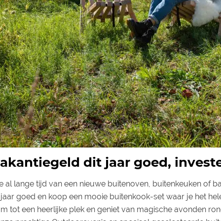
akantiegeld dit jaar goed, investee
 al lange tijd van een nieuwe buitenoven, buitenkeuken of 
 jaar goed en koop een mooie buitenkook-set waar je het hele
 om tot een heerlijke plek en geniet van magische avonden ro