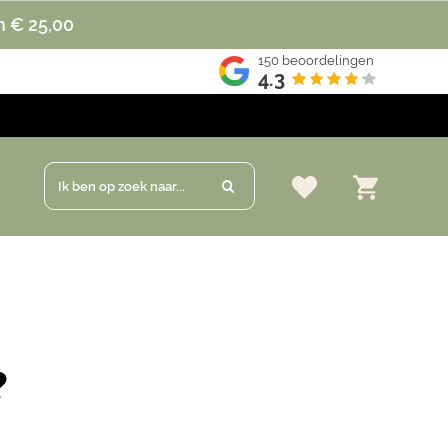
n € 25,00
150
beoordelingen
4.3
Ik ben op zoek naar...
?