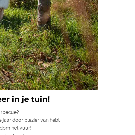
r in je tuin!
barbecue?
 jaar door plezier van hebt.
ndom het vuur!