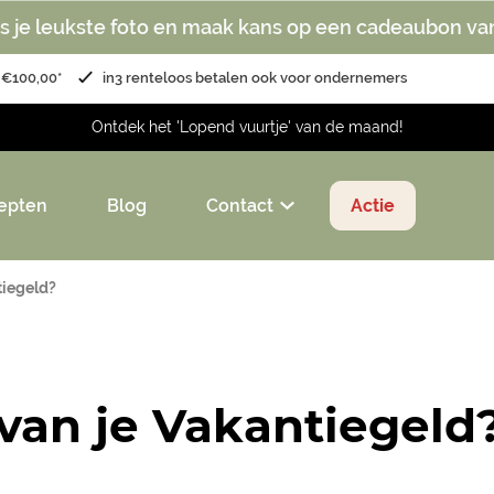
s je leukste foto en maak kans op een cadeaubon va
 €100,00*
in3 renteloos betalen ook voor ondernemers
Ontdek het 'Lopend vuurtje' van de maand!
epten
Blog
Contact
Actie
tiegeld?
 van je Vakantiegeld