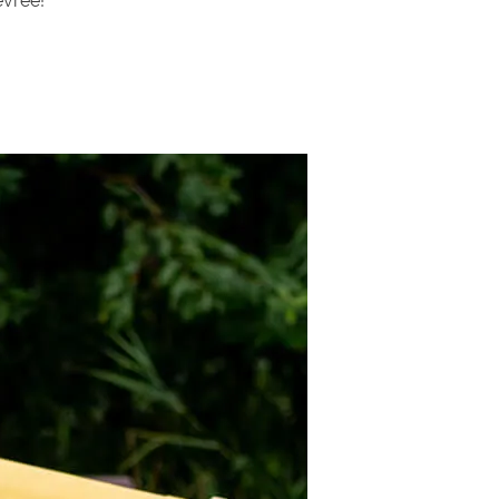
evree!