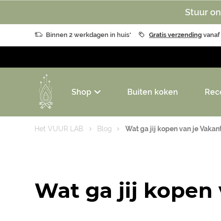
Stuur on
Binnen 2 werkdagen in huis*
Gratis verzending
vanaf
Shop
Buiten koken
Rec
Het VUUR LAB.
Blog
Wat ga jij kopen van je Vakan
Wat ga jij kopen