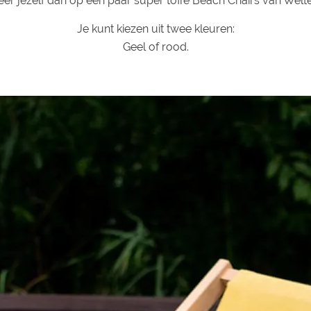
eer jezelf dan op een paar super toffe Beach Chairs van Welt
Je kunt kiezen uit twee kleuren:
Geel of rood.