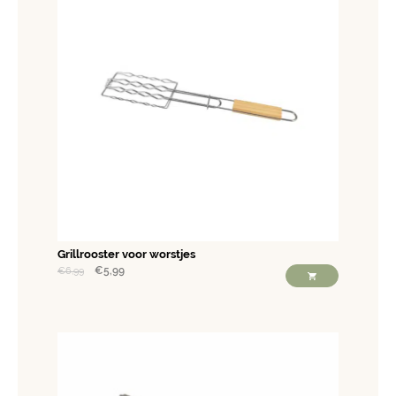
Grillrooster voor worstjes
€
5,99
€
6,99