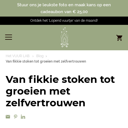
Stuur ons je leukste foto en maak kans op een
cadeaubon van € 25,00
Ontdek het 'Lopend vuurtje' van de maand!
Het VUUR LAB.
Blog
Van fikkie stoken tot groeien met zelfvertrouwen
Van fikkie stoken tot
groeien met
zelfvertrouwen