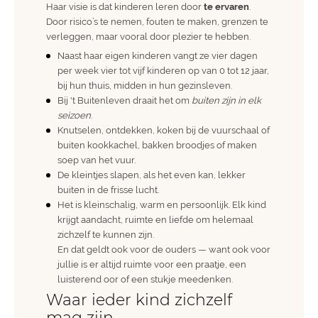
Haar visie is dat kinderen leren door
te ervaren
.
Door risico’s te nemen, fouten te maken, grenzen te
verleggen, maar vooral door plezier te hebben.
Naast haar eigen kinderen vangt ze vier dagen
per week vier tot vijf kinderen op van 0 tot 12 jaar,
bij hun thuis, midden in hun gezinsleven.
Bij 't Buitenleven draait het om
buiten zijn in elk
seizoen
.
Knutselen, ontdekken, koken bij de
vuurschaal
of
buiten kookkachel
, bakken broodjes of maken
soep van het vuur.
De kleintjes slapen, als het even kan, lekker
buiten in de frisse lucht.
Het is kleinschalig, warm en persoonlijk. Elk kind
krijgt aandacht, ruimte en liefde om helemaal
zichzelf te kunnen zijn.
En dat geldt ook voor de ouders — want ook voor
jullie is er altijd ruimte voor een praatje, een
luisterend oor of een stukje meedenken.
Waar ieder kind zichzelf
mag zijn