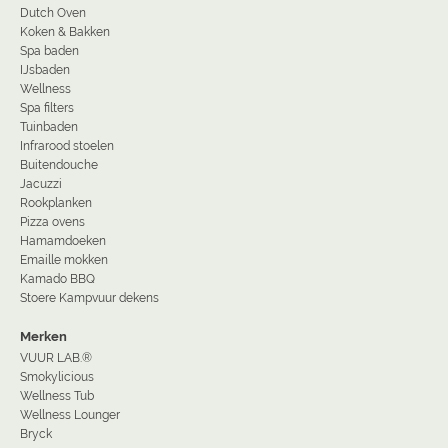
Dutch Oven
Koken & Bakken
Spa baden
IJsbaden
Wellness
Spa filters
Tuinbaden
Infrarood stoelen
Buitendouche
Jacuzzi
Rookplanken
Pizza ovens
Hamamdoeken
Emaille mokken
Kamado BBQ
Stoere Kampvuur dekens
Merken
VUUR LAB.®
Smokylicious
Wellness Tub
Wellness Lounger
Bryck