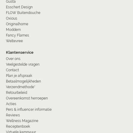
Gusta
Esschert Design
FLOW Buitendouche
Oxious
Originalhome
Moddern
Fancy Flames
Weltevree
Klantenservice
Over ons
Veelgestelde vragen
Contact
Plan je afspraak
Betaalmogelijkheden
Verzendmethode*
Retourbeleid
Overeenkomst herroepen
Acties
Pers & influencer informatie
Reviews
Wellness Magazine
Receptenboek
Virtuele kampvuur