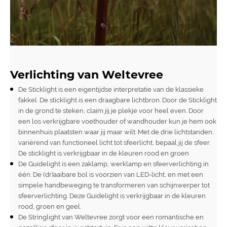
Verlichting van Weltevree
De Sticklight is een eigentijdse interpretatie van de klassieke
fakkel. De sticklight is een draagbare lichtbron. Door de Sticklight
in de grond te steken, claim jij je plekje voor heel even. Door
een los verkrijgbare voethouder of wandhouder kun je hem ook
binnenhuis plaatsten waar jij maar wilt. Met de drie lichtstanden,
variërend van functioneel licht tot sfeerlicht, bepaal jij de sfeer.
De sticklight is verkrijgbaar in de kleuren rood en groen
De
Guidelight
is een zaklamp, werklamp en sfeerverlichting in
één. De (dr)aaibare bol is voorzien van LED-licht, en met een
simpele handbeweging te transformeren van schijnwerper tot
sfeerverlichting. Deze Guidelight is verkrijgbaar in de kleuren
rood, groen en geel.
De
Stringlight
van Weltevree zorgt voor een romantische en