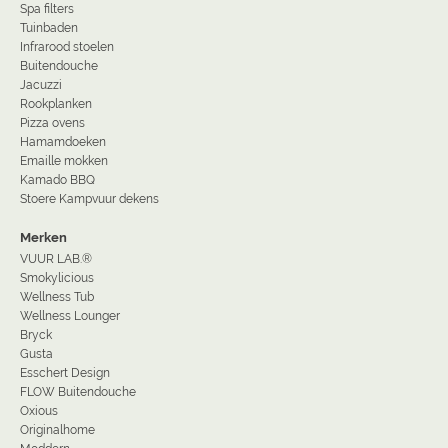
Spa filters
Tuinbaden
Infrarood stoelen
Buitendouche
Jacuzzi
Rookplanken
Pizza ovens
Hamamdoeken
Emaille mokken
Kamado BBQ
Stoere Kampvuur dekens
Merken
VUUR LAB.®
Smokylicious
Wellness Tub
Wellness Lounger
Bryck
Gusta
Esschert Design
FLOW Buitendouche
Oxious
Originalhome