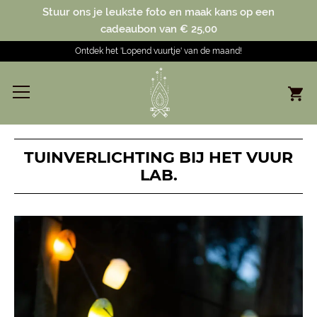
Stuur ons je leukste foto en maak kans op een
cadeaubon van € 25,00
Ontdek het 'Lopend vuurtje' van de maand!
TUINVERLICHTING BIJ HET VUUR
LAB.