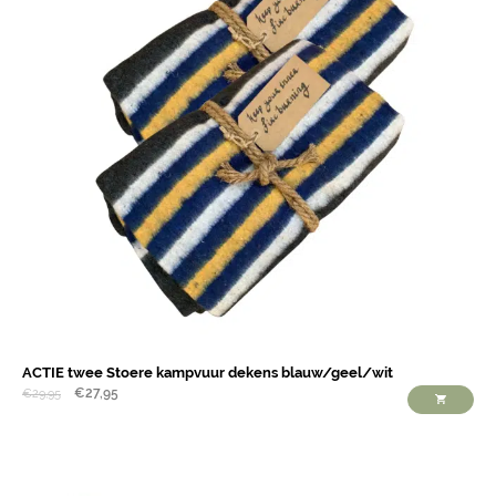
ACTIE twee Stoere kampvuur dekens blauw/geel/wit
€
27,95
€
29,95