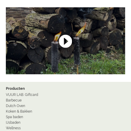
Producten
VUUR LAB. Giftcard
Barbecue
Dutch Oven
Koken & Bakken
Spa baden
IJsbaden
Wellness