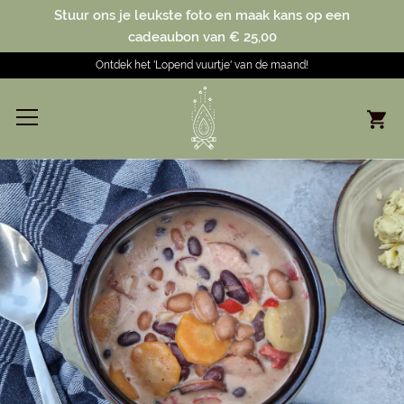
Stuur ons je leukste foto en maak kans op een
cadeaubon van € 25,00
Ontdek het 'Lopend vuurtje' van de maand!