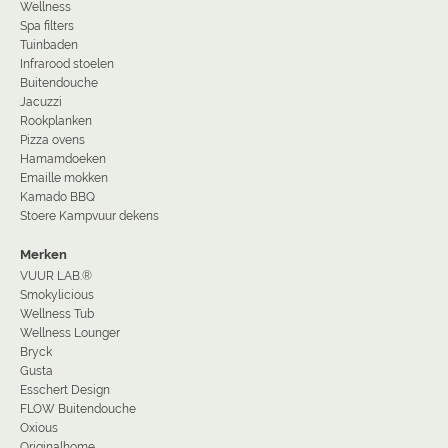
Wellness
Spa filters
Tuinbaden
Infrarood stoelen
Buitendouche
Jacuzzi
Rookplanken
Pizza ovens
Hamamdoeken
Emaille mokken
Kamado BBQ
Stoere Kampvuur dekens
Merken
VUUR LAB.®
Smokylicious
Wellness Tub
Wellness Lounger
Bryck
Gusta
Esschert Design
FLOW Buitendouche
Oxious
Originalhome