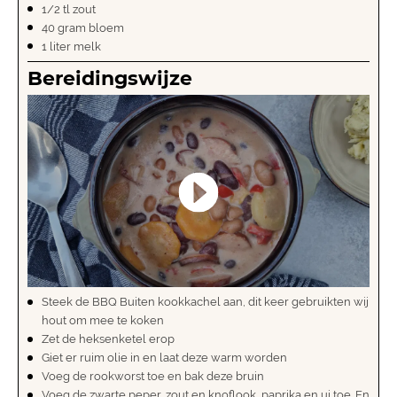
1/2 tl zout
40 gram bloem
1 liter melk
Bereidingswijze
Steek de BBQ Buiten kookkachel aan, dit keer gebruikten wij
hout om mee te koken
Zet de heksenketel erop
Giet er ruim olie in en laat deze warm worden
Voeg de rookworst toe en bak deze bruin
Voeg de zwarte peper, zout en knoflook, paprika en ui toe. En