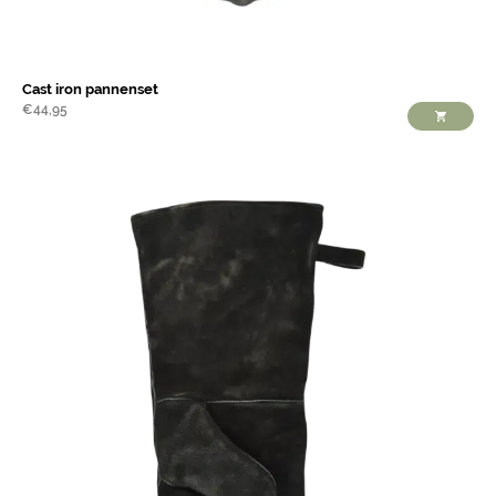
Cast iron pannenset
€
44,95