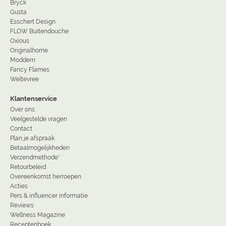
Bryck
Gusta
Esschert Design
FLOW Buitendouche
Oxious
Originalhome
Moddern
Fancy Flames
Weltevree
Klantenservice
Over ons
Veelgestelde vragen
Contact
Plan je afspraak
Betaalmogelijkheden
Verzendmethode*
Retourbeleid
Overeenkomst herroepen
Acties
Pers & influencer informatie
Reviews
Wellness Magazine
Receptenboek