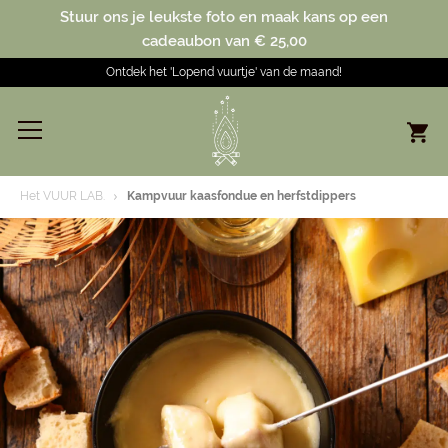
Stuur ons je leukste foto en maak kans op een
cadeaubon van € 25,00
Ontdek het 'Lopend vuurtje' van de maand!
Het VUUR LAB.
Kampvuur kaasfondue en herfstdippers