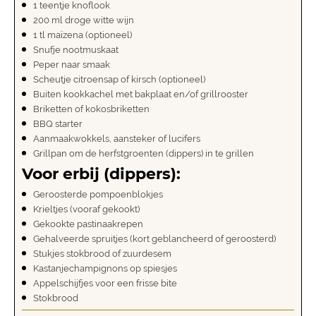
1 teentje knoflook
200 ml droge witte wijn
1 tl maïzena (optioneel)
Snufje nootmuskaat
Peper naar smaak
Scheutje citroensap of kirsch (optioneel)
Buiten kookkachel met bakplaat en/of grillrooster
Briketten of kokosbriketten
BBQ starter
Aanmaakwokkels, aansteker of lucifers
Grillpan om de herfstgroenten (dippers) in te grillen
Voor erbij (dippers):
Geroosterde pompoenblokjes
Krieltjes (vooraf gekookt)
Gekookte pastinaakrepen
Gehalveerde spruitjes (kort geblancheerd of geroosterd)
Stukjes stokbrood of zuurdesem
Kastanjechampignons op spiesjes
Appelschijfjes voor een frisse bite
Stokbrood