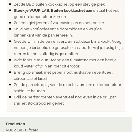
Zet de BBQ buiten kookkachel op een stevige plek
Steek je VUUR LAB. Buiten kookkachel aan
en laat het vuur
goed op temperatuur komen.
Zet een gietijzeren of vuurvaste pan op het rooster
Snijd het knoflookteentje doormidden en wrijf de
binnenkant van de pan ermee in.
Giet de wijn in de pan en verwarm tot deze bijna kookt. Voeg
nu beetje bij beetje de geraspte kaas toe, terwijl je rustig blijft
roeren tot het volledig is gesmolten.
Is de fondue te dun? Meng een tl maïzena met een beetje
koud water of wijn en roer dit erdoor.
Breng op smaak met peper, nootmuskaat en eventueel
citroensap of kirsch.
Zet de pan iets opzij van de directe vlam om de temperatuur
stabiel te houden.
Grill de herfstgroenten eventueel nog even in de grillpan,
snij het stokbrood en geniet!!
Producten
VUUR LAB. Giftcard