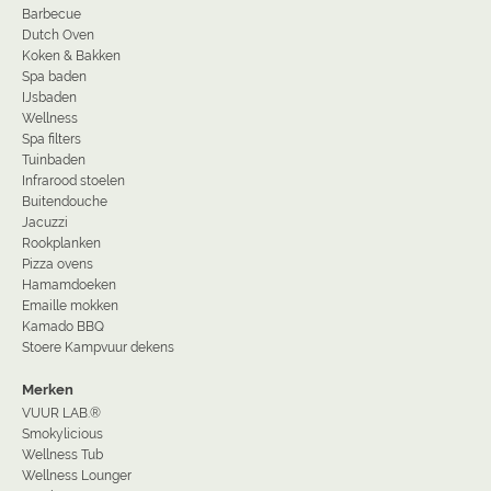
Barbecue
Dutch Oven
Koken & Bakken
Spa baden
IJsbaden
Wellness
Spa filters
Tuinbaden
Infrarood stoelen
Buitendouche
Jacuzzi
Rookplanken
Pizza ovens
Hamamdoeken
Emaille mokken
Kamado BBQ
Stoere Kampvuur dekens
Merken
VUUR LAB.®
Smokylicious
Wellness Tub
Wellness Lounger