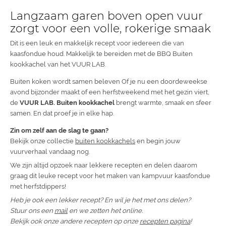
Langzaam garen boven open vuur
zorgt voor een volle, rokerige smaak
Dit is een leuk en makkelijk recept voor iedereen die van
kaasfondue houd. Makkelijk te bereiden met de BBQ Buiten
kookkachel van het VUUR LAB.
Buiten koken wordt samen beleven Of je nu een doordeweekse
avond bijzonder maakt of een herfstweekend met het gezin viert,
de
VUUR LAB. Buiten kookkachel
brengt warmte, smaak en sfeer
samen. En dat proef je in elke hap.
Zin om zelf aan de slag te gaan?
Bekijk onze collectie
buiten kookkachels
en begin jouw
vuurverhaal vandaag nog.
We zijn altijd opzoek naar lekkere recepten en delen daarom
graag dit leuke recept voor het maken van kampvuur kaasfondue
met herfstdippers!
Heb je ook een lekker recept? En wil je het met ons delen?
Stuur ons een
mail
en we zetten het online.
Bekijk ook onze andere recepten op onze
recepten pagina
!