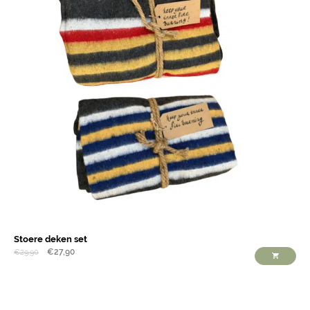
Stoere deken set
€
27,90
€
29,90