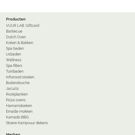
Producten
VUUR LAB. Giftcard
Barbecue
Dutch Oven
Koken & Bakken
Spa baden
IJsbaden
Wellness
Spa filters
Tuinbaden
Infrarood stoelen
Buitendouche
Jacuzzi
Rookplanken
Pizza ovens
Hamamdoeken
Emaille mokken
Kamado BBQ
Stoere Kampvuur dekens
Merken