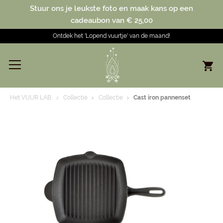
Stuur ons je leukste foto en maak kans op een
cadeaubon van € 25,00
Ontdek het 'Lopend vuurtje' van de maand!
Het VUUR LAB.
Collectie
Collectie
Cast iron pannenset