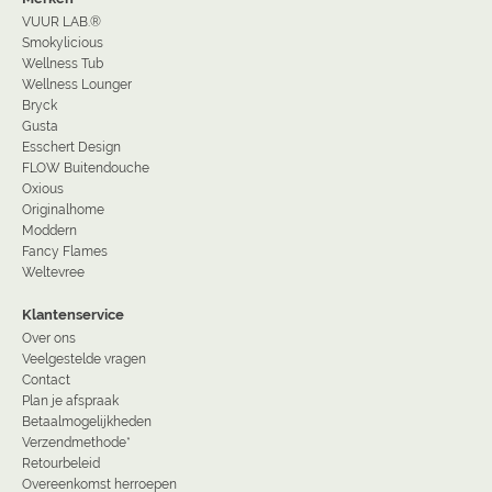
VUUR LAB.®
Smokylicious
Wellness Tub
Wellness Lounger
Bryck
Gusta
Esschert Design
FLOW Buitendouche
Oxious
Originalhome
Moddern
Fancy Flames
Weltevree
Klantenservice
Over ons
Veelgestelde vragen
Contact
Plan je afspraak
Betaalmogelijkheden
Verzendmethode*
Retourbeleid
Overeenkomst herroepen