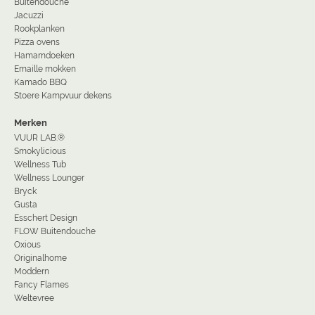
Buitendouche
Jacuzzi
Rookplanken
Pizza ovens
Hamamdoeken
Emaille mokken
Kamado BBQ
Stoere Kampvuur dekens
Merken
VUUR LAB.®
Smokylicious
Wellness Tub
Wellness Lounger
Bryck
Gusta
Esschert Design
FLOW Buitendouche
Oxious
Originalhome
Moddern
Fancy Flames
Weltevree