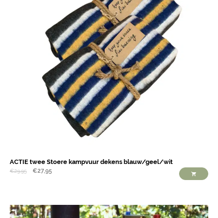
ACTIE twee Stoere kampvuur dekens blauw/geel/wit
€
27,95
€
29,95