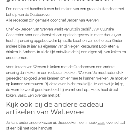
Een compleet handboek over het maken van een groots buitendiner met
behulp van de Outdooroven
Alle recepten zijn gemaakt door chef Jeroen van Werven.
Chef kok Jeroen van Werven werkt vanuit zijn bedrijf JvW Culinaire
Concepten voor een diversiteit aan opdrachtgevers. In meer dan 20 jaar
heeft hij ervaring opgebouwd in bijna alle facetten van de horeca. Onder
andere bijna 15 jaar als eigenaar van zijn eigen Restaurant Look eten &
drinken in Arnhem. In al die tijd ontwikkelde hij een eigen stijl van koken en
ondernemen.
Voor Jeroen van Werven is koken met de Outdooroven een andere
ervaring dan koken in een restaurantkeuken. Werven: “Je moet ieder stuk
gereedschap goed leren kennen om er mee te kunnen werken. Je moet er
op kunnen vertrouwen. Bij deze oven is dat makkelijk. Je ziet wat je krijgt,
de warmte wordt goed verdeeld, hij warmt snel op… Het is heel direct
koken. Basic. Een oventje met pit.”
Kijk ook bij de andere cadeau
artikelen van Weltevree
Je kunt onder andere kiezen uit theedoeken, een mooie
vaas
, ovenschaal
of een bijl met roze handvat!