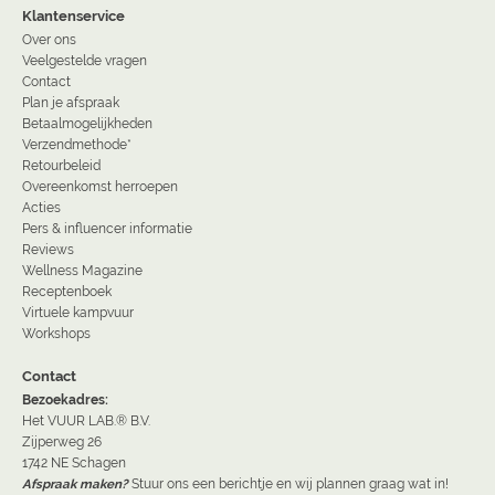
Klantenservice
Over ons
Veelgestelde vragen
Contact
Plan je afspraak
Betaalmogelijkheden
Verzendmethode*
Retourbeleid
Overeenkomst herroepen
Acties
Pers & influencer informatie
Reviews
Wellness Magazine
Receptenboek
Virtuele kampvuur
Workshops
Contact
Bezoekadres:
Het VUUR LAB.® B.V.
Zijperweg 26
1742 NE Schagen
Afspraak maken?
Stuur ons een berichtje en wij plannen graag wat in!