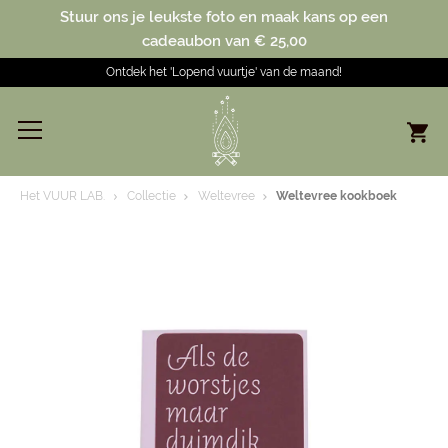
Stuur ons je leukste foto en maak kans op een
cadeaubon van € 25,00
Ontdek het 'Lopend vuurtje' van de maand!
Het VUUR LAB.
Collectie
Weltevree
Weltevree kookboek