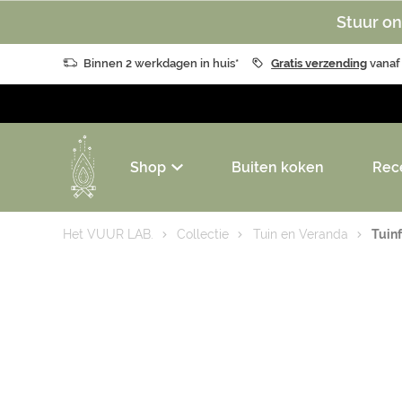
Stuur on
Binnen 2 werkdagen in huis*
Gratis verzending
vanaf
Shop
Buiten koken
Rec
Het VUUR LAB.
Collectie
Tuin en Veranda
Tuin