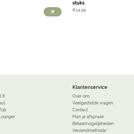
stuks
€
14,99
Klantenservice
B.®
Over ons
ous
Veelgestelde vragen
Tub
Contact
Lounger
Plan je afspraak
Betaalmogelijkheden
Verzendmethode*