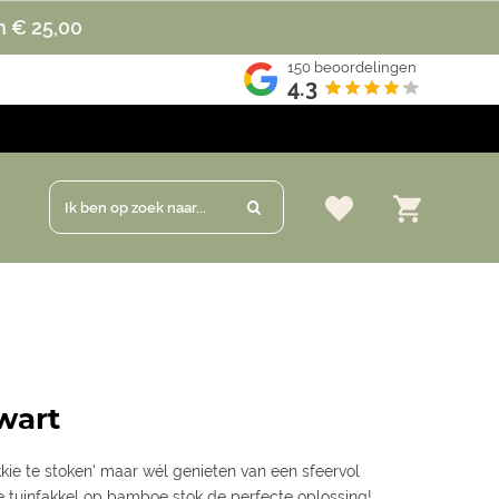
n € 25,00
150
beoordelingen
4.3
Ik ben op zoek naar...
wart
kkie te stoken' maar wél genieten van een sfeervol
 tuinfakkel op bamboe stok de perfecte oplossing!