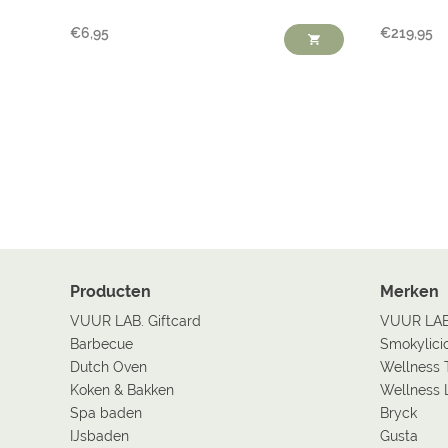
€
6,95
€
219,95
Producten
Merken
VUUR LAB. Giftcard
VUUR LA
Barbecue
Smokylici
Dutch Oven
Wellness 
Koken & Bakken
Wellness 
Spa baden
Bryck
IJsbaden
Gusta