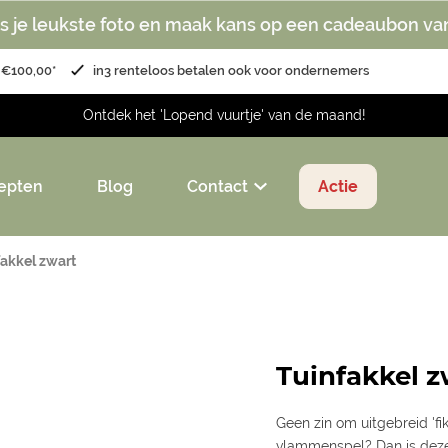
s je leukste foto en maak kans op een cadeaubon va
 €100,00*
in3 renteloos betalen ook voor ondernemers
Ontdek het 'Lopend vuurtje' van de maand!
epten
Blog
Contact
Actie
fakkel zwart
Tuinfakkel z
Geen zin om uitgebreid 'fi
vlammenspel? Dan is deze