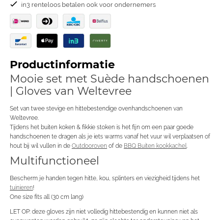
in3 renteloos betalen ook voor ondernemers
Productinformatie
Mooie set met Suède handschoenen
| Gloves van Weltevree
Set van twee stevige en hittebestendige ovenhandschoenen van
Weltevree.
Tijdens het buiten koken & fikkie stoken is het fijn om een paar goede
handschoenen te dragen als je iets warms vanaf het vuur wil verplaatsen of
hout bij wil vullen in de
Outdooroven
of de
BBQ Buiten kookkachel
.
Multifunctioneel
Bescherm je handen tegen hitte, kou, splinters en viezigheid tijdens het
tuinieren
!
One size fits all (30 cm lang)
LET OP: deze gloves zijn niet volledig hittebestendig en kunnen niet als