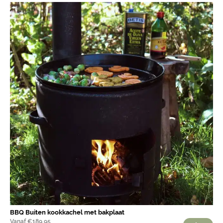
BBQ Buiten kookkachel met bakplaat
Vanaf
€
189,95