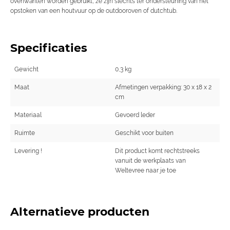
ovenwanten worden gebruikt, ze zijn slechts ter ondersteuning van het
opstoken van een houtvuur op de outdooroven of dutchtub.
Specificaties
Gewicht
0,3 kg
Maat
Afmetingen verpakking: 30 x 18 x 2
cm
Materiaal
Gevoerd leder
Ruimte
Geschikt voor buiten
Levering !
Dit product komt rechtstreeks
vanuit de werkplaats van
Weltevree naar je toe
Alternatieve producten