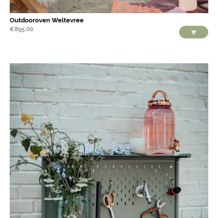
Outdooroven Weltevree
€
895,00