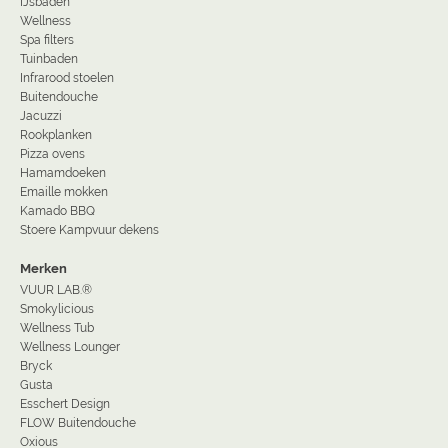
IJsbaden
Wellness
Spa filters
Tuinbaden
Infrarood stoelen
Buitendouche
Jacuzzi
Rookplanken
Pizza ovens
Hamamdoeken
Emaille mokken
Kamado BBQ
Stoere Kampvuur dekens
Merken
VUUR LAB.®
Smokylicious
Wellness Tub
Wellness Lounger
Bryck
Gusta
Esschert Design
FLOW Buitendouche
Oxious