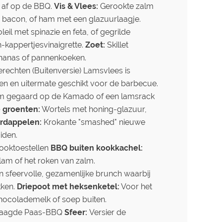
s af op de BBQ.
Vis & Vlees:
Gerookte zalm
, bacon, of ham met een glazuurlaagje.
leil met spinazie en feta, of gegrilde
-kappertjesvinaigrette.
Zoet:
Skillet
ananas of
pannenkoeken
.
erechten (Buitenversie) Lamsvlees is
sen en uitermate geschikt voor de barbecue.
 gegaard op de Kamado of een lamsrack
 groenten:
Wortels met honing-glazuur,
rdappelen:
Krokante "smashed" nieuwe
iden.
Kooktoestellen
BBQ buiten kookkachel:
am of het roken van zalm.
 sfeervolle, gezamenlijke brunch waarbij
kken.
Driepoot met heksenketel:
Voor het
ocolademelk of soep buiten.
eslaagde Paas-BBQ
Sfeer:
Versier de