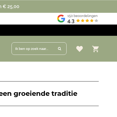
n € 25,00
150
beoordelingen
4.3
Ik ben op zoek naar...
een groeiende traditie