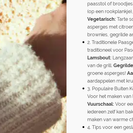
paasstol of broodje
(op een rookplankje)
Vegetarisch:
Tarte so
asperges met citroen
brownies, gegrilde 
2. Traditionele Paasg
traditioneel voor Pa
Lamsbout:
Langzaam
van de grill.
Gegrilde
groene asperges!
Aa
aardappelen met kru
3. Populaire Buiten 
Voor het maken van l
Vuurschaal:
Voor een
iedereen zelf kan ba
maken van warme ch
4. Tips voor een g