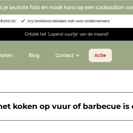
s je leukste foto en maak kans op een cadeaubon va
 €100,00*
in3 renteloos betalen ook voor ondernemers
Ontdek het 'Lopend vuurtje' van de maand!
epten
Blog
Contact
Actie
et koken op vuur of barbecue is 