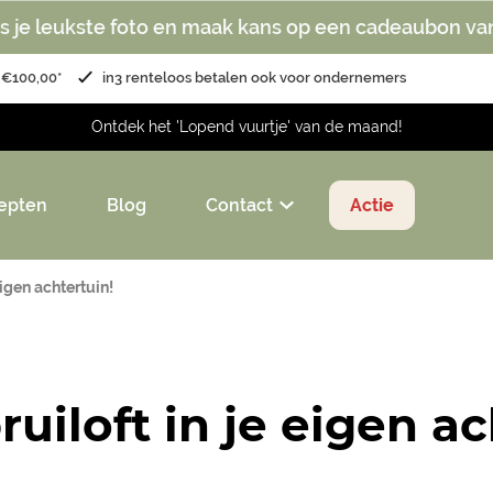
s je leukste foto en maak kans op een cadeaubon va
 €100,00*
in3 renteloos betalen ook voor ondernemers
Ontdek het 'Lopend vuurtje' van de maand!
epten
Blog
Contact
Actie
eigen achtertuin!
uiloft in je eigen ac