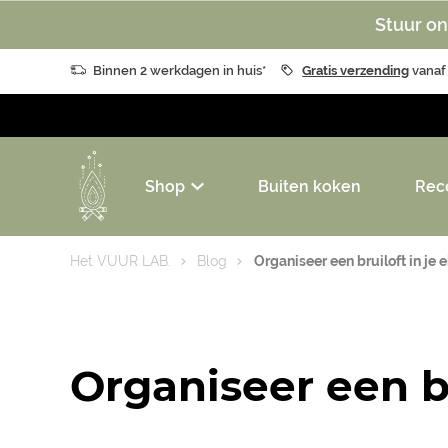
Stuur on
Binnen 2 werkdagen in huis*
Gratis verzending
vanaf
Shop
Buiten koken
Rec
Het VUUR LAB.
Blog
Organiseer een bruiloft in je 
Organiseer een br