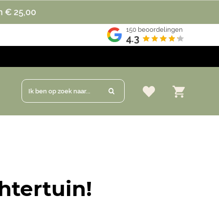
n € 25,00
150
beoordelingen
4.3
Ik ben op zoek naar...
htertuin!