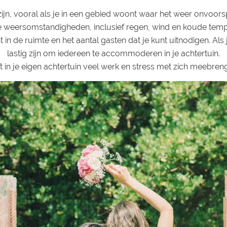
jn, vooral als je in een gebied woont waar het weer onvoorsp
e weersomstandigheden, inclusief regen, wind en koude temp
in de ruimte en het aantal gasten dat je kunt uitnodigen. Als 
lastig zijn om iedereen te accommoderen in je achtertuin.
 in je eigen achtertuin veel werk en stress met zich meebrenge