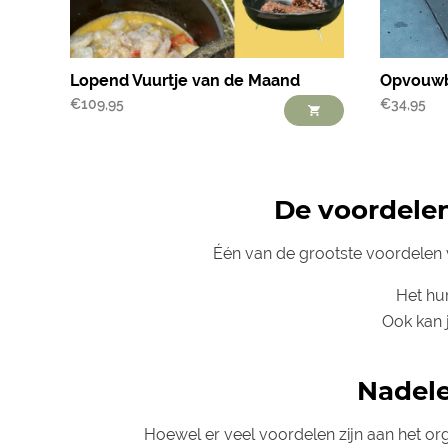
Lopend Vuurtje van de Maand
Opvouw
€
109,95
€
34,95
De voordelen
Één van de grootste voordelen va
Het hur
Ook kan j
Nadele
Hoewel er veel voordelen zijn aan het org