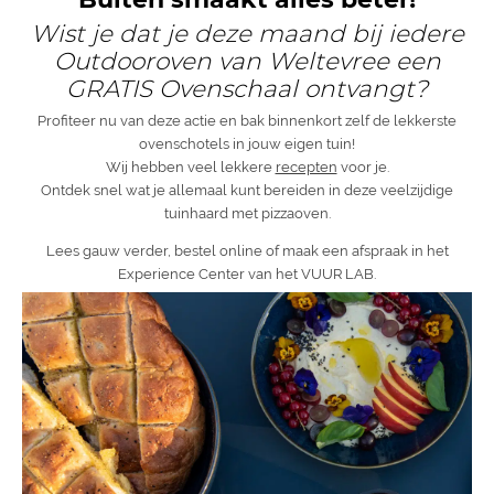
Wist je dat je deze maand bij iedere
Outdooroven van Weltevree een
GRATIS Ovenschaal ontvangt?
Profiteer nu van deze actie en bak binnenkort zelf de lekkerste
ovenschotels in jouw eigen tuin!
Wij hebben veel lekkere
recepten
voor je.
Ontdek snel wat je allemaal kunt bereiden in deze veelzijdige
tuinhaard met pizzaoven.
Lees gauw verder, bestel online of maak een afspraak in het
Experience Center van het VUUR LAB.