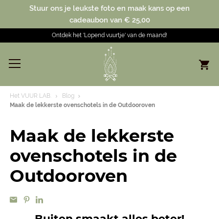
Stuur ons je leukste foto en maak kans op een
cadeaubon van € 25,00
Ontdek het 'Lopend vuurtje' van de maand!
Het VUUR LAB.
Blog
Maak de lekkerste ovenschotels in de Outdooroven
Maak de lekkerste
ovenschotels in de
Outdooroven
Buiten smaakt alles beter!