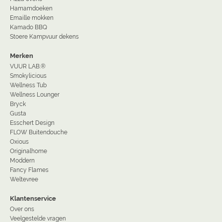
Hamamdoeken
Emaille mokken
Kamado BBQ
Stoere Kampvuur dekens
Merken
VUUR LAB.®
Smokylicious
Wellness Tub
Wellness Lounger
Bryck
Gusta
Esschert Design
FLOW Buitendouche
Oxious
Originalhome
Moddern
Fancy Flames
Weltevree
Klantenservice
Over ons
Veelgestelde vragen