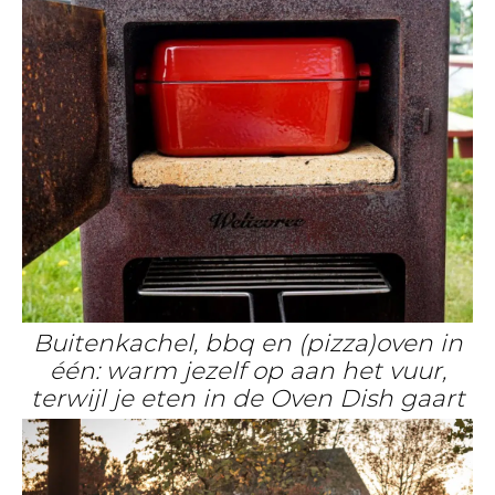
Buitenkachel, bbq en (pizza)oven in
één: warm jezelf op aan het vuur,
terwijl je eten in de Oven Dish gaart