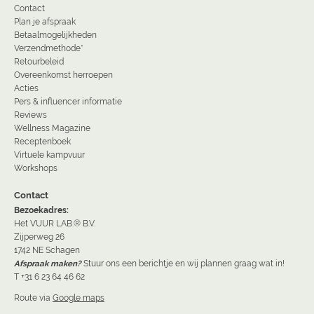
Contact
Plan je afspraak
Betaalmogelijkheden
Verzendmethode*
Retourbeleid
Overeenkomst herroepen
Acties
Pers & influencer informatie
Reviews
Wellness Magazine
Receptenboek
Virtuele kampvuur
Workshops
Contact
Bezoekadres:
Het VUUR LAB.® B.V.
Zijperweg 26
1742 NE Schagen
Afspraak maken?
Stuur ons een berichtje en wij plannen graag wat in!
T +31 6 23 64 46 62
Route via
Google maps