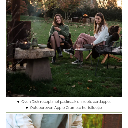
Oven Dish recept met pastinaak en zoete aardappel
Outdooroven Apple Crumble herfsttoetje