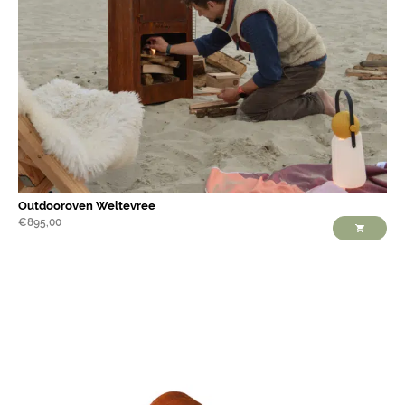
Outdooroven Weltevree
€
895,00