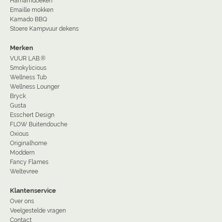
Hamamdoeken
Emaille mokken
Kamado BBQ
Stoere Kampvuur dekens
Merken
VUUR LAB.®
Smokylicious
Wellness Tub
Wellness Lounger
Bryck
Gusta
Esschert Design
FLOW Buitendouche
Oxious
Originalhome
Moddern
Fancy Flames
Weltevree
Klantenservice
Over ons
Veelgestelde vragen
Contact