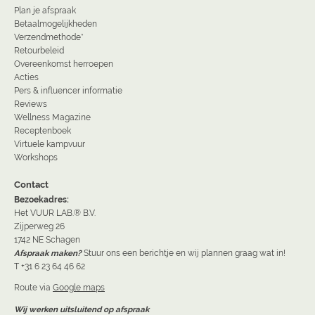
Plan je afspraak
Betaalmogelijkheden
Verzendmethode*
Retourbeleid
Overeenkomst herroepen
Acties
Pers & influencer informatie
Reviews
Wellness Magazine
Receptenboek
Virtuele kampvuur
Workshops
Contact
Bezoekadres:
Het VUUR LAB.® B.V.
Zijperweg 26
1742 NE Schagen
Afspraak maken?
Stuur ons een berichtje en wij plannen graag wat in!
T +31 6 23 64 46 62
Route via
Google maps
Wij werken uitsluitend op afspraak