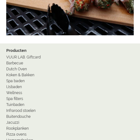
Producten
VUUR LAB. Giftcard
Barbecue
Dutch Oven
Koken & Bakken
Spa baden
IJsbaden
Wellness
Spa filters
Tuinbaden
Infrarood stoelen
Buitendouche
Jacuzzi
Rookplanken
Pizza ovens