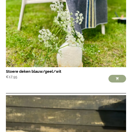
Stoere deken blauw/geel/wit
€
17,95