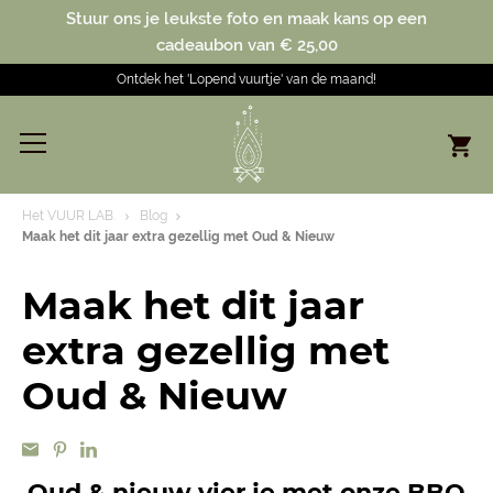
Stuur ons je leukste foto en maak kans op een
cadeaubon van € 25,00
Ontdek het 'Lopend vuurtje' van de maand!
Het VUUR LAB.
Blog
Maak het dit jaar extra gezellig met Oud & Nieuw
Maak het dit jaar
extra gezellig met
Oud & Nieuw
Oud & nieuw vier je met onze BBQ