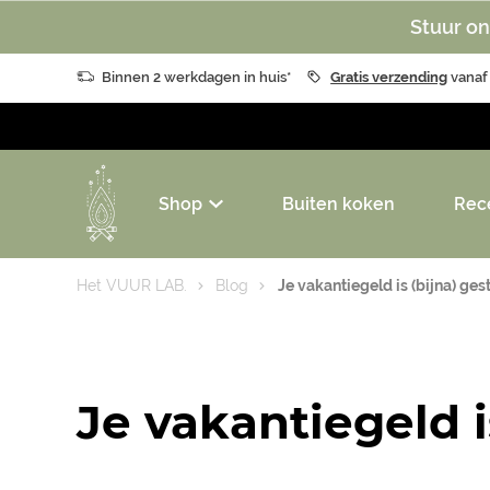
Stuur on
Binnen 2 werkdagen in huis*
Gratis verzending
vanaf
Shop
Buiten koken
Rec
Het VUUR LAB.
Blog
Je vakantiegeld is (bijna) gest
Je vakantiegeld i