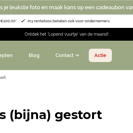
s je leukste foto en maak kans op een cadeaubon va
 €100,00*
in3 renteloos betalen ook voor ondernemers
Ontdek het 'Lopend vuurtje' van de maand!
epten
Blog
Contact
Actie
ort
s (bijna) gestort