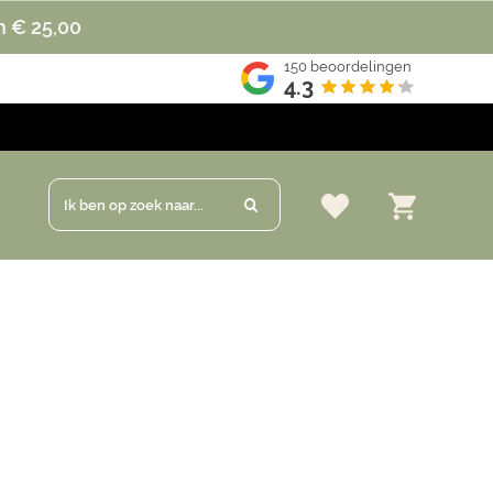
n € 25,00
150
beoordelingen
4.3
Ik ben op zoek naar...