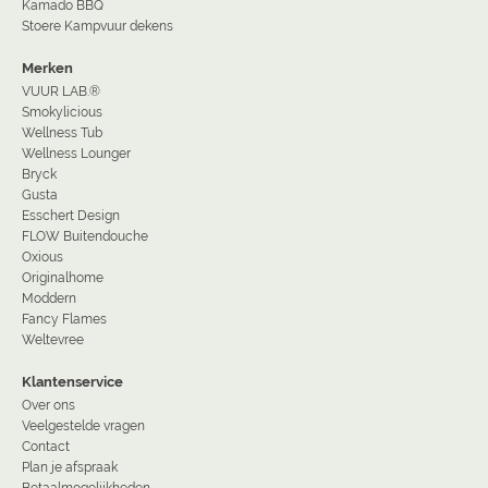
Kamado BBQ
Stoere Kampvuur dekens
Merken
VUUR LAB.®
Smokylicious
Wellness Tub
Wellness Lounger
Bryck
Gusta
Esschert Design
FLOW Buitendouche
Oxious
Originalhome
Moddern
Fancy Flames
Weltevree
Klantenservice
Over ons
Veelgestelde vragen
Contact
Plan je afspraak