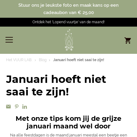
Stuur ons je leukste foto en maak kans op een
cadeaubon van € 25,00
Ontdek het 'Lopend vuurtje' van de maand!
Het VUUR LAB.
Blog
Januari hoeft niet saai te zijn!
Januari hoeft niet
saai te zijn!
Met onze tips kom jij de grijze
januari maand wel door
Na alle feestdagen is de maand januari meestal een beetje een