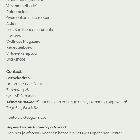
Betaalmogelijkheden
Verzendmethode*
Retourbeleid
Overeenkomst herroepen
Acties
Pers & influencer informatie
Reviews
Wellness Magazine
Receptenboek
Virtuele kampvuur
Workshops
Contact
Bezoekadres:
Het VUUR LAB.® B.V.
Zijperweg 26
1742 NE Schagen
Afspraak maken?
Stuur ons een berichtje en wij plannen graag wat in!
T +31 6 23 64 46 62
Route via
Google maps
Wij werken uitsluitend op afspraak
Plan hier je afspraak
voor een bezoek in het B2B Experience Center.