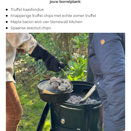
jouw borrelplank:
Truffel kaasfondue
Knapperige truffel chips met echte zomer truffel
Maple bacon aioli van Stonewall Kitchen
Spaanse zeezout chips