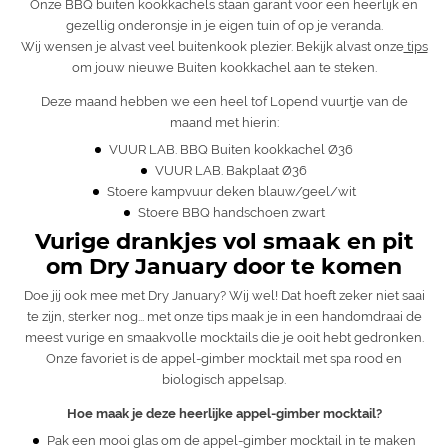
Onze BBQ buiten kookkachels staan garant voor een heerlijk en
gezellig onderonsje in je eigen tuin of op je veranda.
Wij wensen je alvast veel buitenkook plezier. Bekijk alvast onze
tips
om jouw nieuwe Buiten kookkachel aan te steken.
Deze maand hebben we een heel tof Lopend vuurtje van de
maand met hierin:
VUUR LAB. BBQ Buiten kookkachel Ø36
VUUR LAB. Bakplaat Ø36
Stoere kampvuur deken blauw/geel/wit
Stoere BBQ handschoen zwart
Vurige drankjes vol smaak en pit
om Dry January door te komen
Doe jij ook mee met Dry January? Wij wel! Dat hoeft zeker niet saai
te zijn, sterker nog... met onze tips maak je in een handomdraai de
meest vurige en smaakvolle mocktails die je ooit hebt gedronken.
Onze favoriet is de appel-gimber mocktail met spa rood en
biologisch appelsap.
Hoe maak je deze heerlijke appel-gimber mocktail?
Pak een mooi glas om de appel-gimber mocktail in te maken