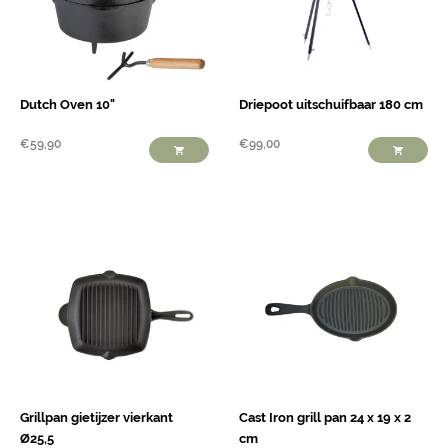
Dutch Oven 10"
Driepoot uitschuifbaar 180 cm
€
59,90
€
99,00
Grillpan gietijzer vierkant
Cast Iron grill pan 24 x 19 x 2
Ø25,5
cm