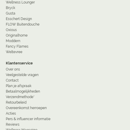
Wellness Lounger
Bryck
Gusta
Esschert Design
FLOW Buitendouche
Oxious
Originalhome
Moddern
Fancy Flames
Weltevree
Klantenservice
Over ons
Veelgestelde vragen
Contact
Plan je afspraak
Betaalmogelijkheden
Verzendmethode*
Retourbeleid
Overeenkomst herroepen
Acties
Pers & influencer informatie
Reviews
Wellness Magazine