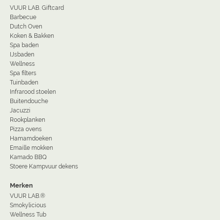
VUUR LAB. Giftcard
Barbecue
Dutch Oven
Koken & Bakken
Spa baden
IJsbaden
Wellness
Spa filters
Tuinbaden
Infrarood stoelen
Buitendouche
Jacuzzi
Rookplanken
Pizza ovens
Hamamdoeken
Emaille mokken
Kamado BBQ
Stoere Kampvuur dekens
Merken
VUUR LAB.®
Smokylicious
Wellness Tub