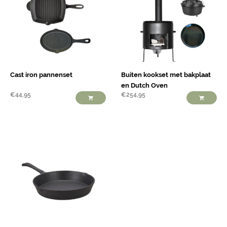
Cast iron pannenset
Buiten kookset met bakplaat
en Dutch Oven
€
44,95
€
254,95