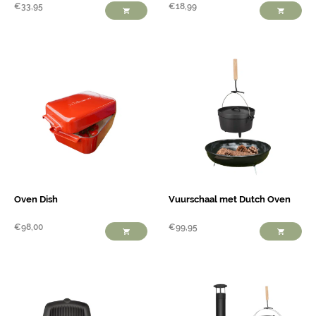
€
33,95
€
18,99
Oven Dish
Vuurschaal met Dutch Oven
€
98,00
€
99,95