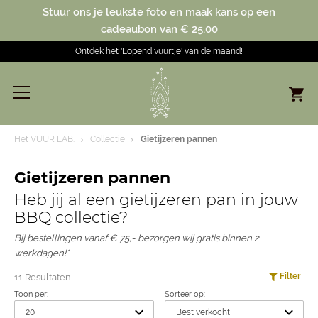
Stuur ons je leukste foto en maak kans op een
cadeaubon van € 25,00
Ontdek het 'Lopend vuurtje' van de maand!
Het VUUR LAB.
Collectie
Gietijzeren pannen
Gietijzeren pannen
Heb jij al een gietijzeren pan in jouw
BBQ collectie?
Bij bestellingen vanaf € 75,- bezorgen wij gratis binnen 2
werkdagen!*
Filter
11 Resultaten
Toon per:
Sorteer op: