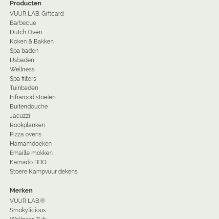
Producten
VUUR LAB. Giftcard
Barbecue
Dutch Oven
Koken & Bakken
Spa baden
IJsbaden
Wellness
Spa filters
Tuinbaden
Infrarood stoelen
Buitendouche
Jacuzzi
Rookplanken
Pizza ovens
Hamamdoeken
Emaille mokken
Kamado BBQ
Stoere Kampvuur dekens
Merken
VUUR LAB.®
Smokylicious