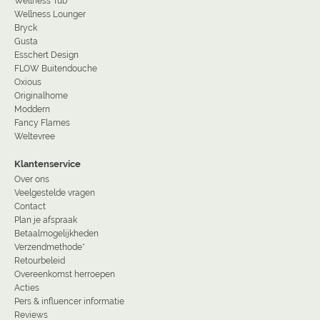
Wellness Tub
Wellness Lounger
Bryck
Gusta
Esschert Design
FLOW Buitendouche
Oxious
Originalhome
Moddern
Fancy Flames
Weltevree
Klantenservice
Over ons
Veelgestelde vragen
Contact
Plan je afspraak
Betaalmogelijkheden
Verzendmethode*
Retourbeleid
Overeenkomst herroepen
Acties
Pers & influencer informatie
Reviews