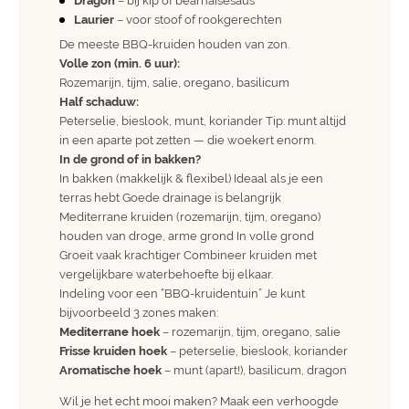
Dragon
– bij kip of bearnaisesaus
Laurier
– voor stoof of rookgerechten
De meeste BBQ-kruiden houden van zon.
Volle zon (min. 6 uur):
Rozemarijn, tijm, salie, oregano, basilicum
Half schaduw:
Peterselie, bieslook, munt, koriander Tip: munt altijd
in een aparte pot zetten — die woekert enorm.
In de grond of in bakken?
In bakken (makkelijk & flexibel) Ideaal als je een
terras hebt Goede drainage is belangrijk
Mediterrane kruiden (rozemarijn, tijm, oregano)
houden van droge, arme grond In volle grond
Groeit vaak krachtiger Combineer kruiden met
vergelijkbare waterbehoefte bij elkaar.
Indeling voor een “BBQ-kruidentuin” Je kunt
bijvoorbeeld 3 zones maken:
Mediterrane hoek
– rozemarijn, tijm, oregano, salie
Frisse kruiden hoek
– peterselie, bieslook, koriander
Aromatische hoek
– munt (apart!), basilicum, dragon
Wil je het echt mooi maken? Maak een verhoogde