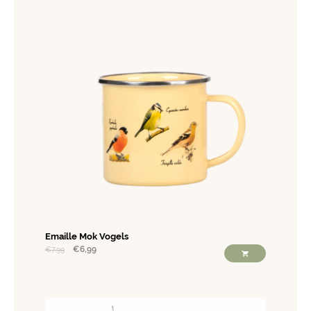
Emaille Mok Vogels
€
6,99
€
7,99