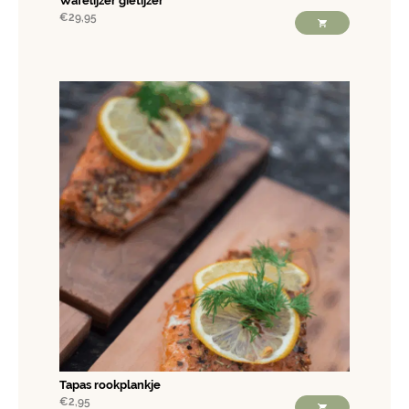
Wafelijzer gietijzer
€
29,95
Tapas rookplankje
€
2,95