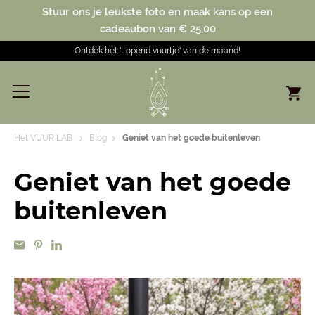
Stuur ons je leukste foto en maak kans op een
cadeaubon van € 25,00
Ontdek het 'Lopend vuurtje' van de maand!
Het VUUR LAB.
Blog
Geniet van het goede buitenleven
Geniet van het goede
buitenleven